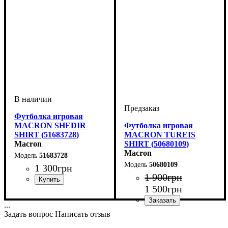
Футболка игровая
MACRON SHEDIR
Футболка игровая
SHIRT (51683728)
MACRON TUREIS
Macron
SHIRT (50680109)
Macron
51683728
50680109
1 300
грн
1 900
грн
1 500
грн
Пол
Производитель
Цвет
: Детское, Унисекс,
: Голубой
: Macron
Мужской
...
Цвет
: Белый
Задать вопрос
Написать отзыв