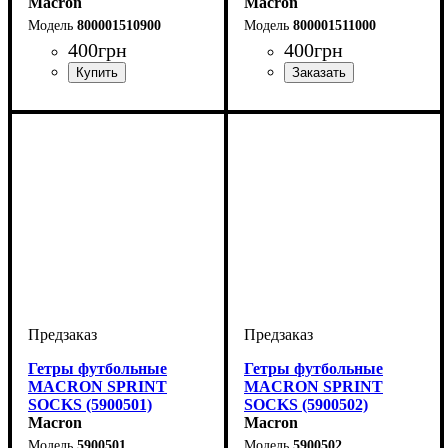
Macron
Macron
800001510900
800001511000
400
грн
400
грн
Производитель
Цвет
: Черный
: Macron
Производитель
: Macron
Гетры футбольные
Гетры футбольные
MACRON SPRINT
MACRON SPRINT
SOCKS (5900501)
SOCKS (5900502)
Macron
Macron
5900501
5900502