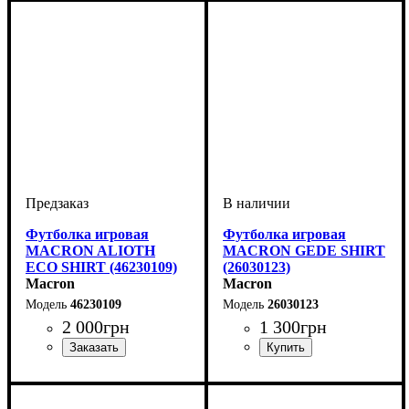
Футболка игровая
Футболка игровая
MACRON ALIOTH
MACRON GEDE SHIRT
ECO SHIRT (46230109)
(26030123)
Macron
Macron
46230109
26030123
2 000
грн
1 300
грн
Производитель
Цвет
: Белый
: Macron
Пол
Производитель
Цвет
: Мужской, Детское
: Белый
: Macron