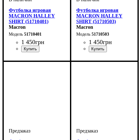
Футболка игровая
Футболка игровая
MACRON HALLEY
MACRON HALLEY
SHIRT (51710401)
SHIRT (51710503)
Macron
Macron
51710401
51710503
1 450
грн
1 450
грн
Пол
Производитель
Цвет
: Детское, Унисекс
: Зеленый
: Macron
Пол
Производитель
Цвет
: Детское, Унисекс
: Желтый
: Macron