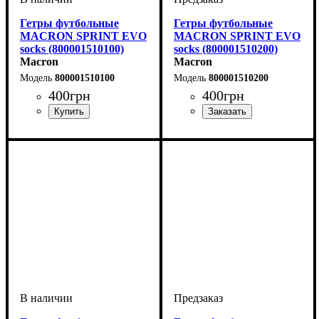
Гетры футбольные
Гетры футбольные
MACRON SPRINT EVO
MACRON SPRINT EVO
socks (800001510100)
socks (800001510200)
Macron
Macron
800001510100
800001510200
400
грн
400
грн
Производитель
Цвет
: Белый
: Macron
Производитель
Цвет
: Красный
: Macron