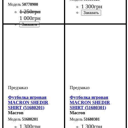
50770900
1 300
грн
1 250
грн
1 000
грн
Пол
Производитель
Цвет
: Детское, Унисекс,
: Белый
: Macron
Мужской
Цвет
: Черный
Футболка игровая
Футболка игровая
MACRON SHEDIR
MACRON SHEDIR
SHIRT (51680201)
SHIRT (51680301)
Macron
Macron
51680201
51680301
1 300
грн
1 300
грн