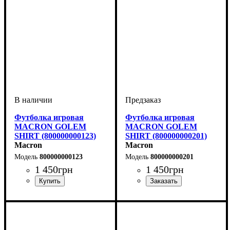
Футболка игровая
Футболка игровая
MACRON GOLEM
MACRON GOLEM
SHIRT (800000000123)
SHIRT (800000000201)
Macron
Macron
800000000123
800000000201
1 450
грн
1 450
грн
Пол
Производитель
Цвет
: Детское, Унисекс,
: Белый
: Macron
Пол
Производитель
Цвет
: Детское, Унисекс,
: Красный
: Macron
Мужской
Мужской