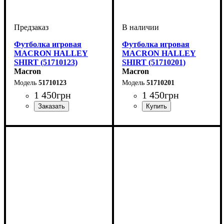
Футболка игровая
Футболка игровая
MACRON HALLEY
MACRON HALLEY
SHIRT (51710123)
SHIRT (51710201)
Macron
Macron
51710123
51710201
1 450
грн
1 450
грн
Пол
Производитель
Цвет
: Детское, Унисекс
: Белый
: Macron
Пол
Производитель
Цвет
: Детское, Унисекс
: Красный
: Macron