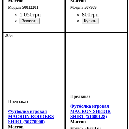
Macron
Macron
50812201
507909
1 050
грн
800
грн
Пол
Производитель
Цвет
: Детское, Мужской
: Желтый
: Macron
Пол
Производитель
Цвет
: Детское, Унисекс,
: Черный
: Macron
Мужской
-20%
Футболка игровая
Футболка игровая
MACRON SHEDIR
MACRON RODDERS
SHIRT (51680128)
SHIRT (50770900)
Macron
Macron
51680128