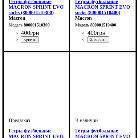
Гетры футбольные
Гетры футбольные
MACRON SPRINT EVO
MACRON SPRINT EVO
socks (800001510300)
socks (800001510400)
Macron
Macron
800001510300
800001510400
400
грн
400
грн
Производитель
Цвет
: Синий
: Macron
Производитель
Цвет
: Зеленый
: Macron
Гетры футбольные
Гетры футбольные
MACRON SPRINT EVO
MACRON SPRINT EVO