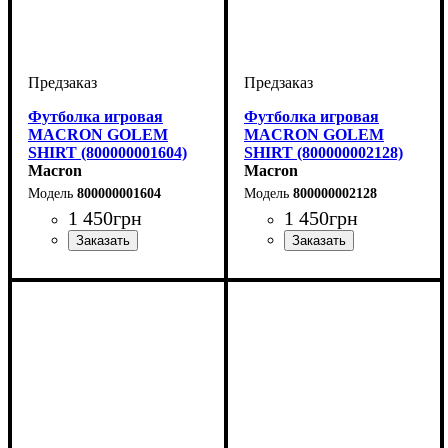
Футболка игровая
Футболка игровая
MACRON GOLEM
MACRON GOLEM
SHIRT (800000001604)
SHIRT (800000002128)
Macron
Macron
800000001604
800000002128
1 450
грн
1 450
грн
Пол
Производитель
Цвет
: Детское, Унисекс,
: Зеленый
: Macron
Пол
Производитель
Цвет
: Детское, Унисекс,
: Оранжевый
: Macron
Мужской
Мужской