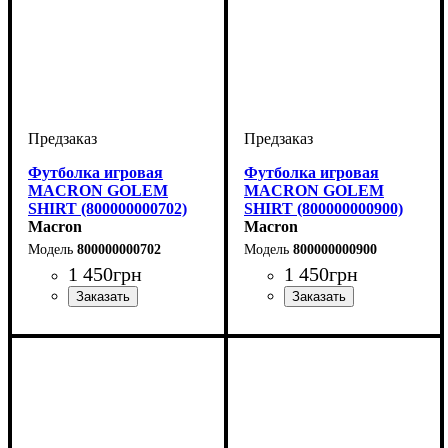
Футболка игровая
Футболка игровая
MACRON GOLEM
MACRON GOLEM
SHIRT (800000000702)
SHIRT (800000000900)
Macron
Macron
800000000702
800000000900
1 450
грн
1 450
грн
Пол
Производитель
Цвет
: Детское, Унисекс,
: Темно-синий
: Macron
Пол
Производитель
Цвет
: Детское, Унисекс,
: Черный
: Macron
Мужской
Мужской