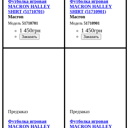
Футболка игровая
Футболка игровая
MACRON HALLEY
MACRON HALLEY
SHIRT (51710701)
SHIRT (51710901)
Macron
Macron
51710701
51710901
1 450
грн
1 450
грн
Пол
Производитель
Цвет
: Детское, Унисекс
: Темно-синий
: Macron
Пол
Производитель
Цвет
: Детское, Унисекс
: Черный
: Macron
Футболка игровая
Футболка игровая
MACRON HALLEY
MACRON HALLEY