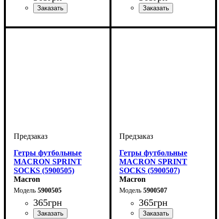
Производитель
Цвет
: Синий
: Macron
Производитель
Цвет
: Зеленый
: Macron
Гетры футбольные
Гетры футбольные
MACRON SPRINT
MACRON SPRINT
SOCKS (5900505)
SOCKS (5900507)
Macron
Macron
5900505
5900507
365
грн
365
грн