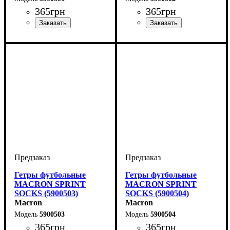
365
грн
365
грн
Производитель
Цвет
: Белый
: Macron
Производитель
Цвет
: Красный
: Macron
Гетры футбольные
Гетры футбольные
MACRON SPRINT
MACRON SPRINT
SOCKS (5900503)
SOCKS (5900504)
Macron
Macron
5900503
5900504
365
грн
365
грн