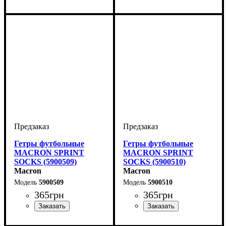
Производитель
Цвет
: Желтый
: Macron
Производитель
Цвет
: Темно-синий
: Macron
Гетры футбольные
Гетры футбольные
MACRON SPRINT
MACRON SPRINT
SOCKS (5900509)
SOCKS (5900510)
Macron
Macron
5900509
5900510
365
грн
365
грн
Производитель
Цвет
: Черный
: Macron
Производитель
: Macron