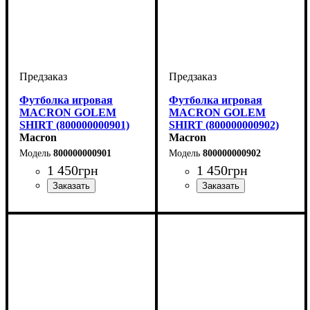
Футболка игровая
Футболка игровая
MACRON GOLEM
MACRON GOLEM
SHIRT (800000000901)
SHIRT (800000000902)
Macron
Macron
800000000901
800000000902
1 450
грн
1 450
грн
Пол
Производитель
Цвет
: Детское, Унисекс,
: Черный
: Macron
Пол
Производитель
Цвет
: Детское, Унисекс,
: Черный
: Macron
Мужской
Мужской