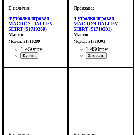
Футболка игровая
Футболка игровая
MACRON HALLEY
MACRON HALLEY
SHIRT (51710209)
SHIRT (51710301)
Macron
Macron
51710209
51710301
1 450
грн
1 450
грн
Пол
Производитель
Цвет
: Детское, Унисекс
: Красный
: Macron
Пол
Производитель
Цвет
: Детское, Унисекс
: Синий
: Macron