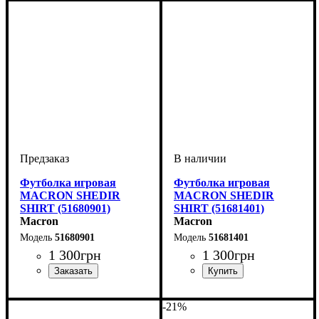
Футболка игровая
Футболка игровая
MACRON SHEDIR
MACRON SHEDIR
SHIRT (51680901)
SHIRT (51681401)
Macron
Macron
51680901
51681401
1 300
грн
1 300
грн
Пол
Производитель
Цвет
: Детское, Унисекс,
: Черный
: Macron
Пол
Производитель
Цвет
: Детское, Унисекс,
: Бордовый
: Macron
Мужской
Мужской
-21%