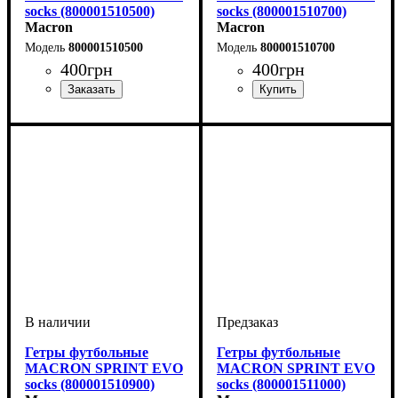
socks (800001510500)
socks (800001510700)
Macron
Macron
800001510500
800001510700
400
грн
400
грн
Производитель
Цвет
: Желтый
: Macron
Производитель
Цвет
: Темно-синий
: Macron
Гетры футбольные
Гетры футбольные
MACRON SPRINT EVO
MACRON SPRINT EVO
socks (800001510900)
socks (800001511000)