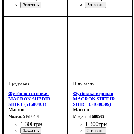
Пол
Производитель
Цвет
: Детское, Унисекс,
: Красный
: Macron
Пол
Производитель
Цвет
: Детское, Унисекс,
: Синий
: Macron
Мужской
Мужской
Футболка игровая
Футболка игровая
MACRON SHEDIR
MACRON SHEDIR
SHIRT (51680401)
SHIRT (51680509)
Macron
Macron
51680401
51680509
1 300
грн
1 300
грн