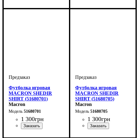
Пол
Производитель
Цвет
: Детское, Унисекс,
: Зеленый
: Macron
Пол
Производитель
Цвет
: Детское, Унисекс,
: Желтый
: Macron
Мужской
Мужской
Футболка игровая
Футболка игровая
MACRON SHEDIR
MACRON SHEDIR
SHIRT (51680701)
SHIRT (51680705)
Macron
Macron
51680701
51680705
1 300
грн
1 300
грн
Пол
Производитель
Цвет
: Детское, Унисекс,
: Темно-синий
: Macron
Пол
Производитель
Цвет
: Детское, Унисекс,
: Темно-синий
: Macron
Мужской
Мужской