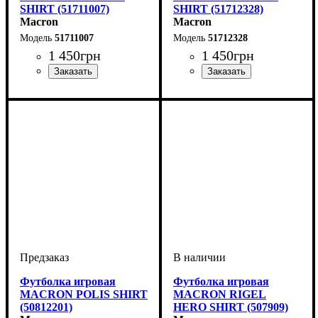
SHIRT (51711007)
SHIRT (51712328)
Macron
Macron
51711007
51712328
1 450
грн
1 450
грн
Пол
Производитель
Цвет
: Детское, Унисекс
: Голубой
: Macron
Пол
Производитель
Цвет
: Детское, Унисекс
: Серый
: Macron
Футболка игровая
Футболка игровая
MACRON POLIS SHIRT
MACRON RIGEL
(50812201)
HERO SHIRT (507909)