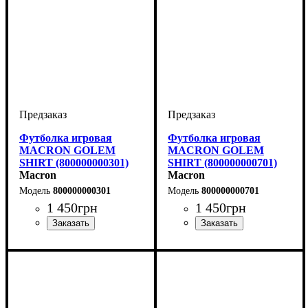
Футболка игровая
Футболка игровая
MACRON GOLEM
MACRON GOLEM
SHIRT (800000000301)
SHIRT (800000000701)
Macron
Macron
800000000301
800000000701
1 450
грн
1 450
грн
Пол
Производитель
Цвет
: Детское, Унисекс,
: Синий
: Macron
Пол
Производитель
Цвет
: Детское, Унисекс,
: Темно-синий
: Macron
Мужской
Мужской