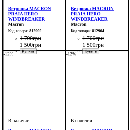
Ветровка MACRON
Ветровка MACRON
PRAIA HERO
PRAIA HERO
WINDBREAKER
WINDBREAKER
(812902)
Macron
(812904)
Macron
812902
812904
1 700
грн
1 700
грн
1 500
грн
1 500
грн
-12%
-12%
Пол
Производитель
Цвет
: Детское, Унисекс
: Красный
: Macron
Пол
Производитель
Цвет
: Детское, Унисекс
: Зеленый
: Macron