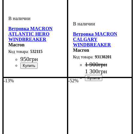
Ветровка MACRON
ATLANTIC HERO
Ветровка MACRON
WINDBREAKER
CALGARY
(532115)
Macron
WINDBREAKER
(93130201)
Macron
532115
93130201
950
грн
1 900
грн
1 300
грн
Пол
Производитель
Цвет
: Детское, Унисекс
: Желтый
: Macron
-13%
-52%
Пол
Производитель
Цвет
: Мужской
: Красный
: Macron