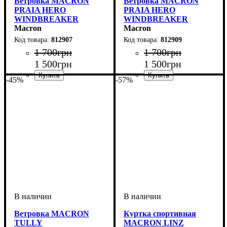
Ветровка MACRON
Ветровка MACRON
PRAIA HERO
PRAIA HERO
WINDBREAKER
WINDBREAKER
(812907)
Macron
(812909)
Macron
812907
812909
1 700
грн
1 700
грн
1 500
грн
1 500
грн
-45%
-57%
Пол
Производитель
Цвет
: Детское, Унисекс
: Темно-синий
: Macron
Пол
Производитель
Цвет
: Детское, Унисекс
: Черный
: Macron
Ветровка MACRON
Куртка спортивная
TULLY
MACRON LINZ