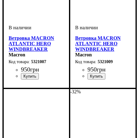
Ветровка MACRON
Ветровка MACRON
ATLANTIC HERO
ATLANTIC HERO
WINDBREAKER
WINDBREAKER
(5321007)
Macron
(5321009)
Macron
5321007
5321009
950
грн
950
грн
Пол
Производитель
Цвет
: Детское, Унисекс
: Темно-синий
: Macron
Пол
Производитель
Цвет
: Детское, Унисекс
: Черный
: Macron
-32%