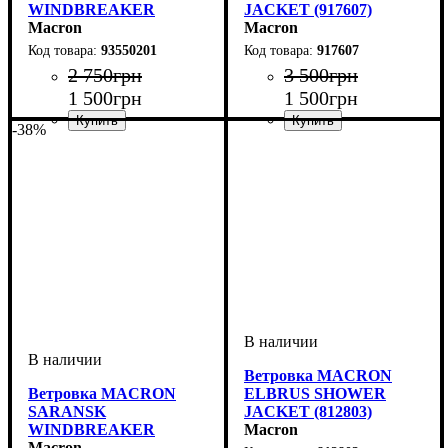
WINDBREAKER
JACKET (917607)
(93550201)
Macron
Macron
93550201
917607
2 750
грн
3 500
грн
1 500
грн
1 500
грн
-38%
Пол
Производитель
Цвет
: Детское, Унисекс
: Красный
: Macron
Пол
Производитель
Цвет
: Детское, Унисекс,
: Темно-синий
: Macron
Мужской
Ветровка MACRON
Ветровка MACRON
ELBRUS SHOWER
SARANSK
JACKET (812803)
WINDBREAKER
Macron
(93143828)
Macron