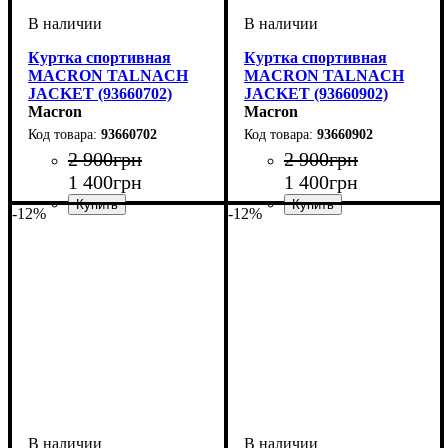
Куртка спортивная
Куртка спортивная
MACRON TALNACH
MACRON TALNACH
JACKET (93660702)
JACKET (93660902)
Macron
Macron
93660702
93660902
2 900
грн
2 900
грн
1 400
грн
1 400
грн
-12%
-12%
Пол
Производитель
Цвет
: Детское, Унисекс,
: Темно-синий
: Macron
Пол
Производитель
Цвет
: Детское, Унисекс,
: Черный
: Macron
Мужской
Мужской