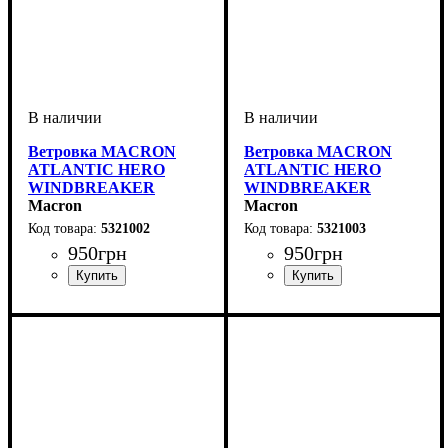
Ветровка MACRON
Ветровка MACRON
ATLANTIC HERO
ATLANTIC HERO
WINDBREAKER
WINDBREAKER
(5321002)
Macron
(5321003)
Macron
5321002
5321003
950
грн
950
грн
Пол
Производитель
Цвет
: Детское, Унисекс
: Красный
: Macron
Пол
Производитель
Цвет
: Детское, Унисекс
: Синий
: Macron