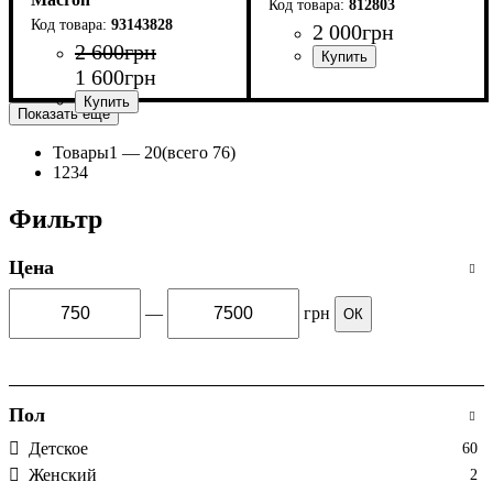
812803
93143828
2 000
грн
2 600
грн
1 600
грн
Пол
Производитель
Цвет
: Детское, Унисекс
: Синий
: Macron
Показать еще
Пол
Производитель
Цвет
: Детское, Мужской
: Голубой
: Macron
Товары
1 —
20
(всего 76)
1
2
3
4
Фильтр
Цена
—
грн
ОК
Пол
Детское
60
Женский
2