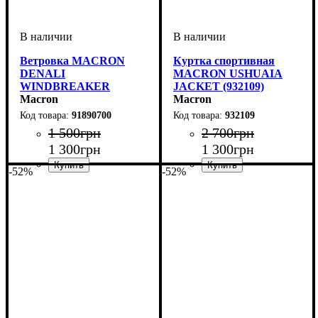
Ветровка MACRON
Куртка спортивная
DENALI
MACRON USHUAIA
WINDBREAKER
JACKET (932109)
(91890700)
Macron
Macron
91890700
932109
1 500
грн
2 700
грн
1 300
грн
1 300
грн
-52%
-52%
Пол
Производитель
Цвет
: Детское, Унисекс
: Темно-синий
: Macron
Пол
Производитель
Цвет
: Детское, Унисекс
: Черный
: Macron