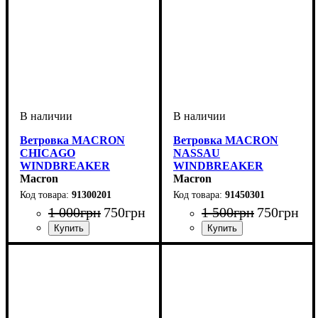
Ветровка MACRON
Ветровка MACRON
CHICAGO
NASSAU
WINDBREAKER
WINDBREAKER
(91300201)
Macron
(91450301)
Macron
91300201
91450301
1 000
грн
750
грн
1 500
грн
750
грн
Пол
Производитель
Цвет
: Детское, Унисекс
: Красный
: Macron
Пол
Производитель
Цвет
: Мужской
: Синий
: Macron