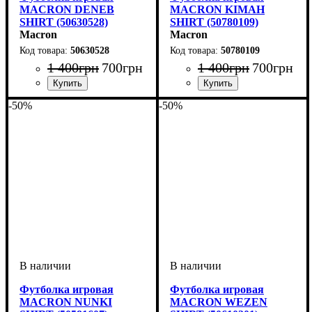
MACRON DENEB
MACRON KIMAH
SHIRT (50630528)
SHIRT (50780109)
Macron
Macron
50630528
50780109
1 400
грн
700
грн
1 400
грн
700
грн
Пол
Производитель
Цвет
: Мужской
: Желтый
: Macron
Пол
Производитель
Цвет
: Мужской
: Белый
: Macron
-50%
-50%
Футболка игровая
Футболка игровая
MACRON NUNKI
MACRON WEZEN