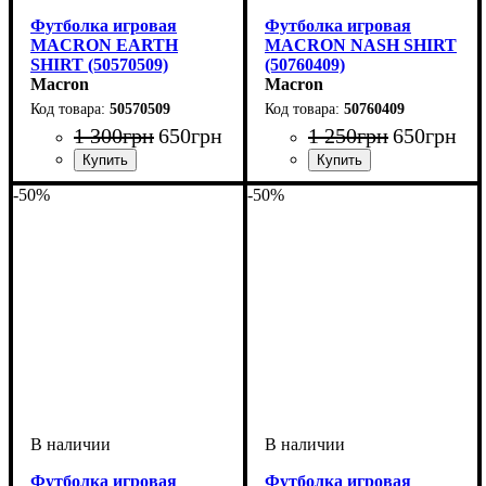
Футболка игровая
Футболка игровая
MACRON EARTH
MACRON NASH SHIRT
SHIRT (50570509)
(50760409)
Macron
Macron
50570509
50760409
1 300
грн
650
грн
1 250
грн
650
грн
Пол
Производитель
Цвет
: Детское
: Желтый
: Macron
Пол
Производитель
Цвет
: Мужской
: Зеленый
: Macron
-50%
-50%
Футболка игровая
Футболка игровая