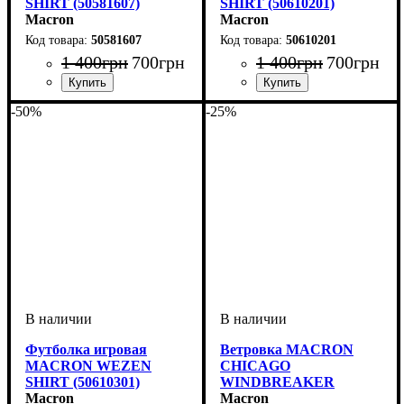
SHIRT (50581607)
SHIRT (50610201)
Macron
Macron
50581607
50610201
1 400
грн
700
грн
1 400
грн
700
грн
Пол
Производитель
Цвет
: Мужской
: Салатовый
: Macron
Пол
Производитель
Цвет
: Мужской
: Красный
: Macron
-50%
-25%
Футболка игровая
Ветровка MACRON
MACRON WEZEN
CHICAGO
SHIRT (50610301)
WINDBREAKER
Macron
(91300201)
Macron