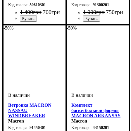
50610301
91300201
1 400
грн
700
грн
1 000
грн
750
грн
Пол
Производитель
Цвет
: Мужской
: Синий
: Macron
Пол
Производитель
Цвет
: Детское, Унисекс
: Красный
: Macron
-50%
-50%
Ветровка MACRON
Комплект
NASSAU
баскетбольной формы
WINDBREAKER
MACRON ARKANSAS
(91450301)
Macron
SET (43150201)
Macron
91450301
43150201