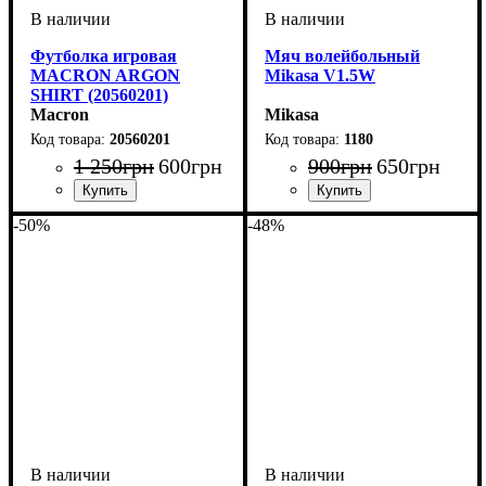
Футболка игровая
Мяч волейбольный
MACRON ARGON
Mikasa V1.5W
SHIRT (20560201)
Macron
Mikasa
20560201
1180
1 250
грн
600
грн
900
грн
650
грн
Пол
Производитель
Цвет
Спорт
: Мужской
: Красный
: Волейбол
: Macron
Пол
Производитель
Цвет
Спорт
Тип
: Унисекс, Детское
: Классический
: Желтый
: Волейбол
: Mikasa
-50%
-48%