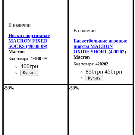
Носки спортивные
MACRON FIXED
Баскетбольные игровые
SOCKS (49038-09)
шорты MACRON
Macron
OXIDE SHORT (420202)
Macron
49038-09
420202
400
грн
850
грн
450
грн
Пол
Цвет
: Унисекс
: Черный
Пол
Производитель
Цвет
Спорт
: Детское, Унисекс,
: Красный
: Баскетбол
: Macron
-50%
-50%
Мужской