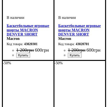
Баскетбольные игровые
Баскетбольные игровые
шорты MACRON
шорты MACRON
DENVER SHORT
DENVER SHORT
(43020301)
Macron
(43020701)
Macron
43020301
43020701
1 200
грн
600
грн
1 200
грн
600
грн
Пол
Производитель
Цвет
Спорт
: Мужской, Детское,
: Синий
: Баскетбол
: Macron
Пол
Производитель
Цвет
Спорт
: Мужской, Детское,
: Темно-синий
: Баскетбол
: Macron
-50%
-50%
Унисекс
Унисекс