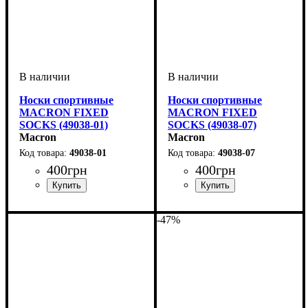
Носки спортивные
Носки спортивные
MACRON FIXED
MACRON FIXED
SOCKS (49038-01)
SOCKS (49038-07)
Macron
Macron
49038-01
49038-07
400
грн
400
грн
Пол
Производитель
Цвет
: Унисекс
: Белый
: Macron
Пол
Производитель
Цвет
: Унисекс
: Темно-синий
: Macron
-47%