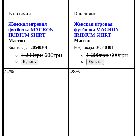
Женская игровая
Женская игровая
футболка MACRON
футболка MACRON
IRIDIUM SHIRT
IRIDIUM SHIRT
(20540201)
Macron
(20540301)
Macron
20540201
20540301
1 200
грн
600
грн
1 200
грн
600
грн
Пол
Производитель
Цвет
Спорт
: Женский
: Красный
: Волейбол
: Macron
Пол
Производитель
Цвет
Спорт
: Женский
: Синий
: Волейбол
: Macron
-52%
-28%