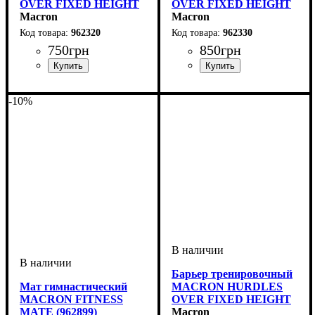
OVER FIXED HEIGHT
OVER FIXED HEIGHT
20 (962320)
Macron
30 (962330)
Macron
962320
962330
750
грн
850
грн
Пол
Производитель
Цвет
: Унисекс
: Желтый
: Macron
Пол
Производитель
Цвет
: Унисекс
: Желтый
: Macron
-10%
Барьер тренировочный
Мат гимнастический
MACRON HURDLES
MACRON FITNESS
OVER FIXED HEIGHT
MATE (962899)
40 (962340)
Macron