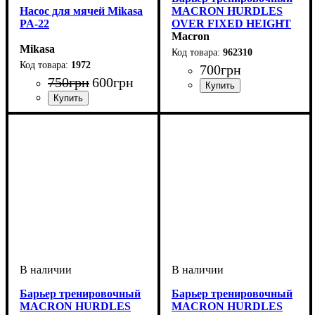
Насос для мячей Mikasa
MACRON HURDLES
PA-22
OVER FIXED HEIGHT
10 (962310)
Macron
Mikasa
962310
1972
700
грн
750
грн
600
грн
Пол
Производитель
Цвет
: Унисекс
: Желтый
: Macron
Пол
Производитель
Цвет
: Унисекс
: Синий
: Mikasa
Барьер тренировочный
Барьер тренировочный
MACRON HURDLES
MACRON HURDLES