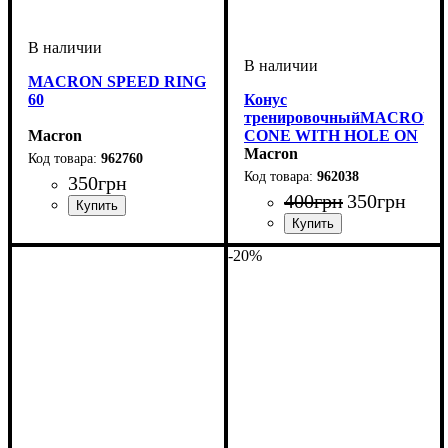
MACRON SPEED RING
60
Конус
тренировочныйMACRON
Macron
CONE WITH HOLE ON
TOP 38 (962038)
Macron
962760
962038
350
грн
400
грн
350
грн
Производитель
: Macron
Пол
Производитель
Цвет
: Унисекс
: Оранжевый,
: Macron
-20%
Салатовый