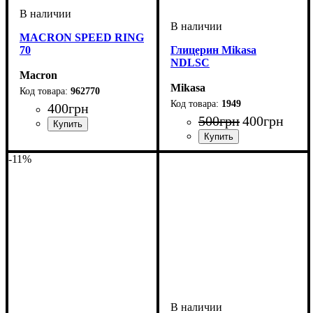
MACRON SPEED RING
70
Глицерин Mikasa
NDLSC
Macron
Mikasa
962770
1949
400
грн
500
грн
400
грн
Производитель
: Macron
Пол
Производитель
Цвет
: Унисекс
: Белый
: Mikasa
-11%