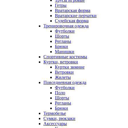
Трусы игровые
Гетры
Вратарская форма
Вратарские перчатки
Судейская форма
Тренировочная одежда
Футболки
Шорты
Регланы
Брюки
Манишки
Спортивные костюмы
Куртки, ветровки
Куртки зимние
Ветровки
Жилеты
Повседневная одежда
Футболки
Поло
Шорты
Регланы
Брюки
Термобелье
Сумки, рюкзаки
Аксессуары