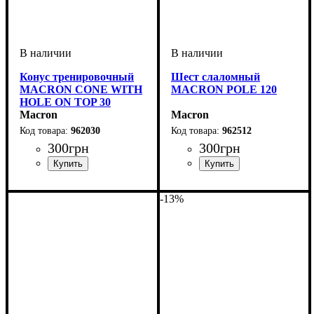
Конус тренировочный
Шест слаломный
MACRON CONE WITH
MACRON POLE 120
HOLE ON TOP 30
(962030)
Macron
Macron
962030
962512
300
грн
300
грн
Пол
Производитель
Цвет
: Унисекс
: Оранжевый, Желтый
: Macron
Пол
Производитель
Цвет
: Унисекс
: Оранжевый
: Macron
-13%