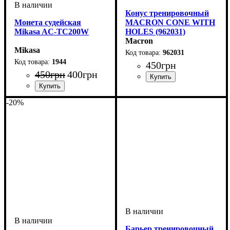
Конус тренировочный
Монета судейская
MACRON CONE WITH
Mikasa AC-TC200W
HOLES (962031)
Macron
Mikasa
962031
1944
450
грн
450
грн
400
грн
Пол
Производитель
Цвет
: Унисекс
: Оранжевый
: Macron
Пол
Производитель
Цвет
: Унисекс
: Синий
: Mikasa
-20%
Барьер тренировочный