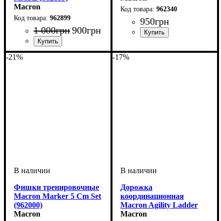
Macron
962340
962899
950
грн
1 000
грн
900
грн
Пол
Производитель
Цвет
: Унисекс
: Желтый
: Macron
Пол
Производитель
Цвет
: Унисекс
: Синий
: Macron
-21%
-17%
Фишки тренировочные
Дорожка
Macron Marker 5 Cm Set
координационная
(962000)
Macron Agility Ladder
Macron
(962400)
Macron