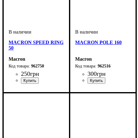
MACRON SPEED RING
MACRON POLE 160
50
Macron
Macron
962750
962516
250
грн
300
грн
Производитель
: Macron
Пол
Производитель
Цвет
: Унисекс
: Оранжевый
: Macron