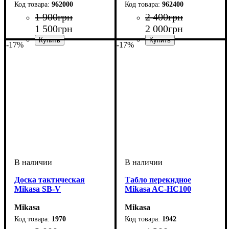
962000
962400
1 900
грн
2 400
грн
1 500
грн
2 000
грн
-17%
-17%
Пол
Производитель
Цвет
: Унисекс
: Синий, Оранжевый,
: Macron
Пол
Производитель
Цвет
: Унисекс
: Желтый
: Macron
Желтый, Белый
Доска тактическая
Табло перекидное
Mikasa SB-V
Mikasa AC-HC100
Mikasa
Mikasa
1970
1942