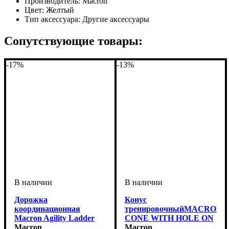
Производитель:
Macron
Цвет:
Желтый
Тип аксессуара:
Другие аксессуары
Сопутствующие товары:
-17%
-13%
Дорожка
Конус
координационная
тренировочныйMACRON
Macron Agility Ladder
CONE WITH HOLE ON
(962400)
Macron
TOP 38 (962038)
Macron