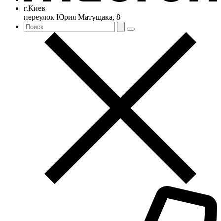
г.Киев
переулок Юрия Матущака, 8