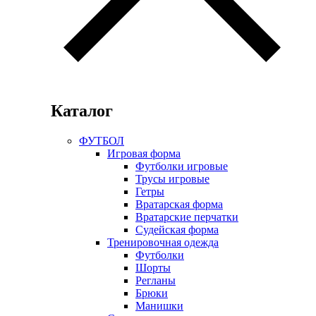
Каталог
ФУТБОЛ
Игровая форма
Футболки игровые
Трусы игровые
Гетры
Вратарская форма
Вратарские перчатки
Судейская форма
Тренировочная одежда
Футболки
Шорты
Регланы
Брюки
Манишки