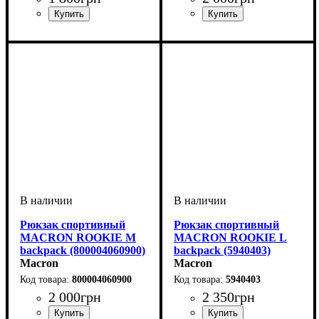
Пол
Производитель
Цвет
: Унисекс
: Черный
: Macron
Пол
Производитель
Цвет
: Унисекс
: Темно-синий
: Macron
Рюкзак спортивный
Рюкзак спортивный
MACRON ROOKIE M
MACRON ROOKIE L
backpack (800004060900)
backpack (5940403)
Macron
Macron
800004060900
5940403
2 000
грн
2 350
грн