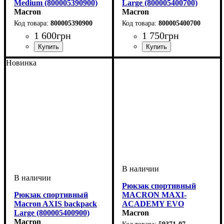
Medium (800005390900)
Large (800005400700)
Macron
Macron
800005390900
800005400700
1 600
грн
1 750
грн
Пол
Производитель
Цвет
: Мужской, Детское,
: Черный
: Macron
Пол
Производитель
Цвет
: Мужской, Детское,
: Темно-синий
: Macron
Новинка
Унисекс
Унисекс
Рюкзак спортивный
Рюкзак спортивный
MACRON MAXI-
Macron AXIS backpack
ACADEMY EVO
Large (800005400900)
(5937107)
Macron
Macron