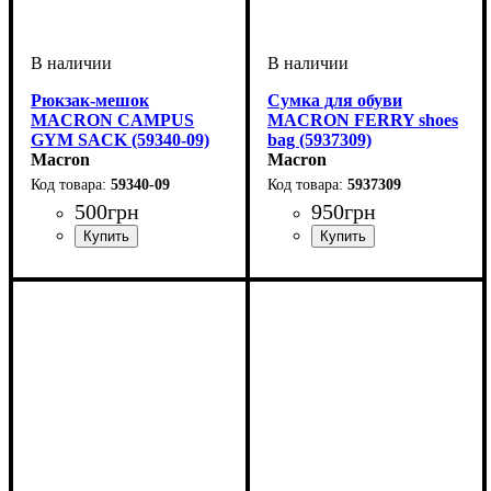
Рюкзак-мешок
Сумка для обуви
MACRON CAMPUS
MACRON FERRY shoes
GYM SACK (59340-09)
bag (5937309)
Macron
Macron
59340-09
5937309
500
грн
950
грн
Пол
Производитель
Цвет
: Детское, Унисекс
: Черный
: Macron
Пол
Производитель
Цвет
: Детское, Женский,
: Черный
: Macron
Унисекс, Мужской