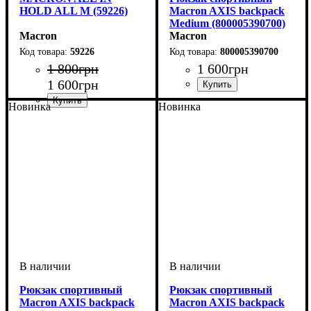
HOLD ALL M (59226)
Macron AXIS backpack
Medium (800005390700)
Macron
Macron
59226
800005390700
1 800
грн
1 600
грн
1 600
грн
Пол
Производитель
Цвет
: Мужской, Детское,
: Темно-синий
: Macron
Новинка
Новинка
Унисекс
Производитель
Цвет
: Черный, Красный,
: Macron
Темно-синий, Синий,
Зеленый
Рюкзак спортивный
Рюкзак спортивный
Macron AXIS backpack
Macron AXIS backpack