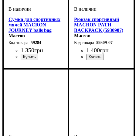
Сумка для спортивных
Рюкзак спортивный
мячей MACRON
MACRON PATH
JOURNEY balls bag
BACKPACK (5930907)
(59284)
Macron
Macron
59284
59309-07
1 350
грн
1 400
грн
Пол
Производитель
Цвет
: Унисекс
: Черный
: Macron
Пол
Производитель
Цвет
: Детское, Унисекс
: Темно-синий
: Macron