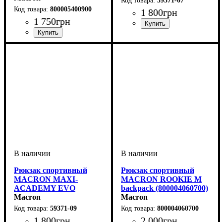
59371-07
800005400900
1 800
грн
1 750
грн
Пол
Производитель
Цвет
: Унисекс
: Темно-синий
: Macron
Пол
Производитель
Цвет
: Мужской, Детское,
: Черный
: Macron
Унисекс
Рюкзак спортивный
Рюкзак спортивный
MACRON MAXI-
MACRON ROOKIE M
ACADEMY EVO
backpack (800004060700)
(5937109)
Macron
Macron
59371-09
800004060700
1 800
грн
2 000
грн