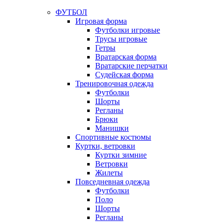
ФУТБОЛ
Игровая форма
Футболки игровые
Трусы игровые
Гетры
Вратарская форма
Вратарские перчатки
Судейская форма
Тренировочная одежда
Футболки
Шорты
Регланы
Брюки
Манишки
Спортивные костюмы
Куртки, ветровки
Куртки зимние
Ветровки
Жилеты
Повседневная одежда
Футболки
Поло
Шорты
Регланы