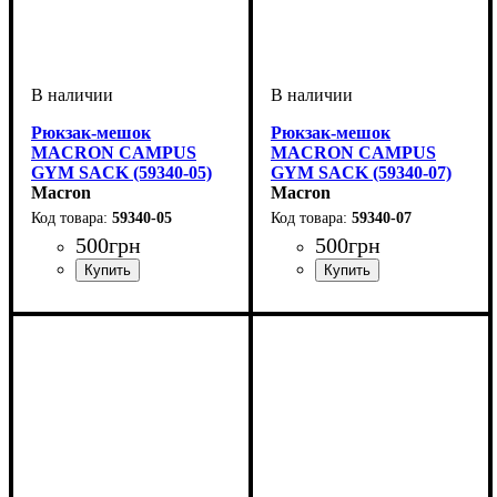
Рюкзак-мешок
Рюкзак-мешок
MACRON CAMPUS
MACRON CAMPUS
GYM SACK (59340-05)
GYM SACK (59340-07)
Macron
Macron
59340-05
59340-07
500
грн
500
грн
Пол
Производитель
Цвет
: Детское, Унисекс
: Желтый
: Macron
Пол
Производитель
Цвет
: Детское, Унисекс
: Темно-синий
: Macron