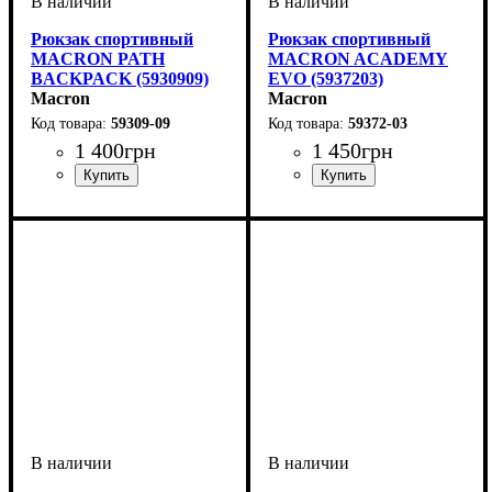
Рюкзак спортивный
Рюкзак спортивный
MACRON PATH
MACRON ACADEMY
BACKPACK (5930909)
EVO (5937203)
Macron
Macron
59309-09
59372-03
1 400
грн
1 450
грн
Пол
Производитель
Цвет
: Детское, Унисекс
: Черный
: Macron
Пол
Производитель
Цвет
: Унисекс
: Синий
: Macron