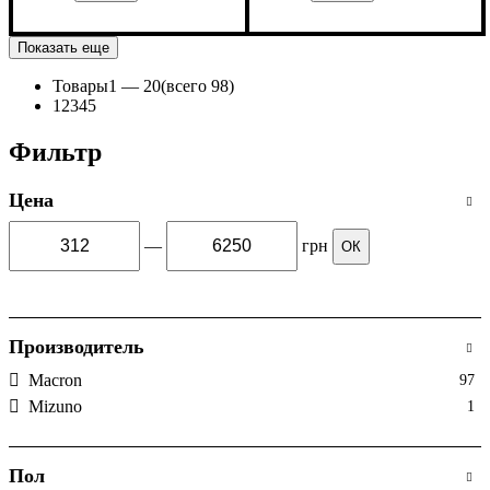
Пол
Производитель
Цвет
: Унисекс
: Черный
: Macron
Пол
Производитель
Цвет
: Унисекс
: Синий
: Macron
Показать еще
Товары
1 —
20
(всего 98)
1
2
3
4
5
Фильтр
Цена
—
грн
ОК
Производитель
Macron
97
Mizuno
1
Пол