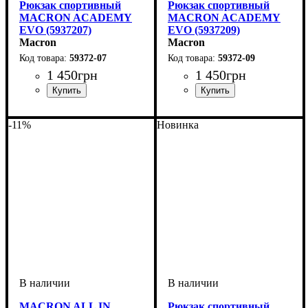
Рюкзак спортивный
Рюкзак спортивный
MACRON ACADEMY
MACRON ACADEMY
EVO (5937207)
EVO (5937209)
Macron
Macron
59372-07
59372-09
1 450
грн
1 450
грн
Пол
Производитель
Цвет
: Унисекс, Детское
: Темно-синий
: Macron
Пол
Производитель
Цвет
: Унисекс, Детское
: Черный
: Macron
-11%
Новинка
MACRON ALL IN
Рюкзак спортивный