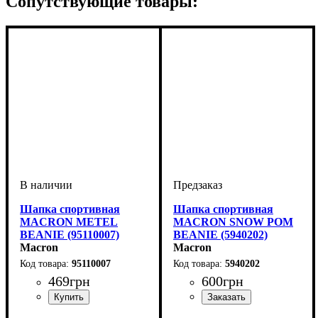
Сопутствующие товары:
Шапка спортивная
Шапка спортивная
MACRON METEL
MACRON SNOW POM
BEANIE (95110007)
BEANIE (5940202)
Macron
Macron
95110007
5940202
469
грн
600
грн
Пол
Производитель
Цвет
: Унисекс, Детское
: Темно-синий
: Macron
Пол
Производитель
Цвет
: Унисекс
: Красный
: Macron