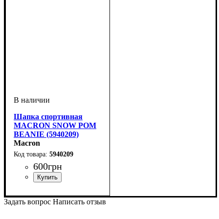
Шапка спортивная
MACRON SNOW POM
BEANIE (5940209)
Macron
5940209
600
грн
Пол
Производитель
Цвет
: Унисекс
: Черный
: Macron
Задать вопрос
Написать отзыв