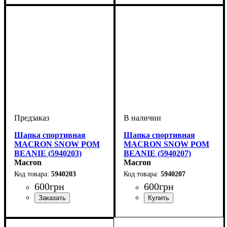
Шапка спортивная
Шапка спортивная
MACRON SNOW POM
MACRON SNOW POM
BEANIE (5940203)
BEANIE (5940207)
Macron
Macron
5940203
5940207
600
грн
600
грн
Пол
Производитель
Цвет
: Унисекс
: Синий
: Macron
Пол
Производитель
Цвет
: Унисекс
: Темно-синий
: Macron