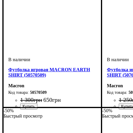
Футболка игровая MACRON EARTH
Футболка 
SHIRT (50570509)
SHIRT (5076
Macron
Macron
50570509
50
1 300
грн
650
грн
1 250
-50%
-50%
Пол
Производитель
Цвет
: Детское
: Желтый
: Macron
Пол
Производит
Цвет
: Мужск
: Зелен
Быстрый просмотр
Быстрый прос