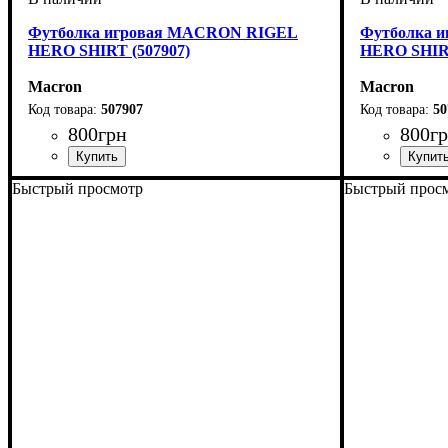
Футболка игровая MACRON RIGEL
Футболка 
HERO SHIRT (507907)
HERO SHIRT
Macron
Macron
507907
50
800
грн
800
г
Пол
Производитель
Цвет
: Детское, Унисекс, Мужской
: Темно-синий
: Macron
Пол
Производит
Цвет
: Детско
: Черны
Быстрый просмотр
Быстрый прос