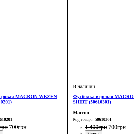
игровая MACRON WEZEN
Футболка игровая MACR
0201)
SHIRT (50610301)
Macron
610201
50610301
грн
700
грн
1 400
грн
700
грн