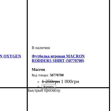
ON OXYGEN
Футболка игровая MACRON
RODDERS SHIRT (50770700)
Macron
50770700
1 250
грн
1 000
грн
Быстрый просмотр
Цвет
: Темно-синий