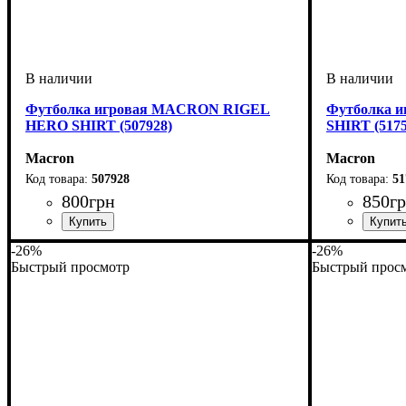
Футболка игровая MACRON RIGEL
Футболка 
HERO SHIRT (507928)
SHIRT (5175
Macron
Macron
507928
51
800
грн
850
г
Пол
Производитель
Цвет
: Детское, Унисекс, Мужской
: Антрацит
: Macron
Пол
Производит
Цвет
: Женски
: Рожев
-26%
-26%
Быстрый просмотр
Быстрый прос