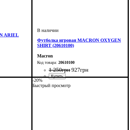
ON ARIEL
Футболка игровая MACRON OXYGEN
SHIRT (20610100)
Macron
20610100
1 250
грн
927
грн
-20%
Пол
Производитель
Цвет
Спорт
: Женский
: Белый
: Волейбол
: Macron
Быстрый просмотр