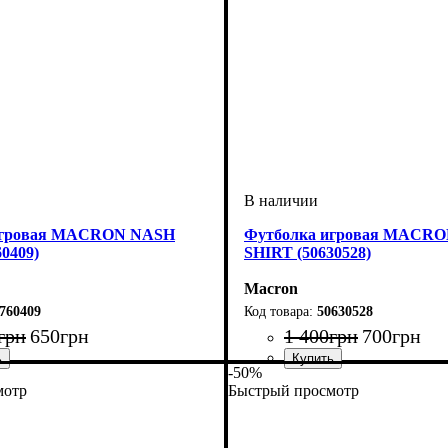
игровая MACRON NASH
Футболка игровая MACR
0409)
SHIRT (50630528)
Macron
760409
50630528
грн
650
грн
1 400
грн
700
грн
-50%
ель
ой
ый
: Macron
Пол
Производитель
Цвет
: Мужской
: Желтый
: Macron
мотр
Быстрый просмотр