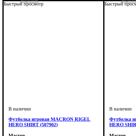
Быстрый просмотр
Быстрый прос
Пол
Производитель
Цвет
: Мужской
: Салатовый
: Macron
Пол
Производит
Цвет
: Мужск
: Красн
Футболка игровая MACRON RIGEL
Футболка 
HERO SHIRT (507902)
HERO SHIRT
Macron
Macron