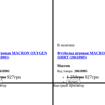
игровая MACRON OXYGEN
Футболка игровая MACR
0901)
SHIRT (20610905)
Macron
610901
20610905
грн
927
грн
1 250
грн
927
грн
мотр
Быстрый просмотр
ель
й
й
йбол
: Macron
Пол
Производитель
Цвет
Спорт
: Женский
: Черный
: Волейбол
: Macron