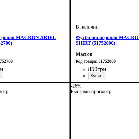
игровая MACRON ARIEL
Футболка игровая MACR
2700)
SHIRT (51752800)
Macron
752700
51752800
рн
850
грн
ель
й
ий
: Macron
Пол
Производитель
Цвет
: Женский
: Антрацит
: Macron
-26%
мотр
Быстрый просмотр