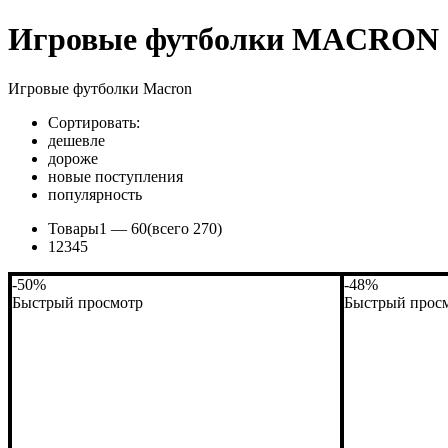
Игровые футболки MACRON
Игровые футболки Macron
Сортировать:
дешевле
дороже
новые поступления
популярность
Товары
1 —
60
(всего 270)
1
2
3
4
5
-50%
-48%
Быстрый просмотр
Быстрый прос