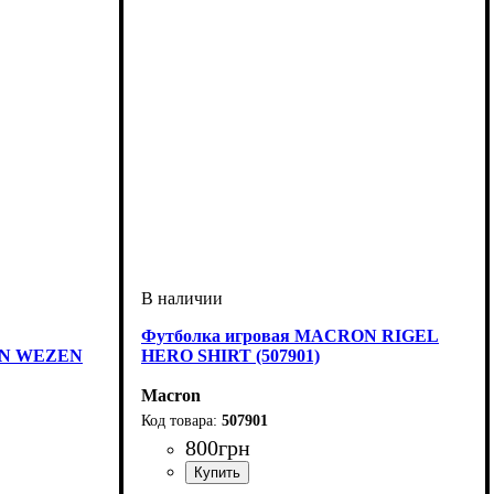
Футболка игровая MACRON RIGEL
ON WEZEN
HERO SHIRT (507901)
Macron
507901
800
грн
Пол
Производитель
Цвет
: Детское, Унисекс, Мужской
: Белый
: Macron