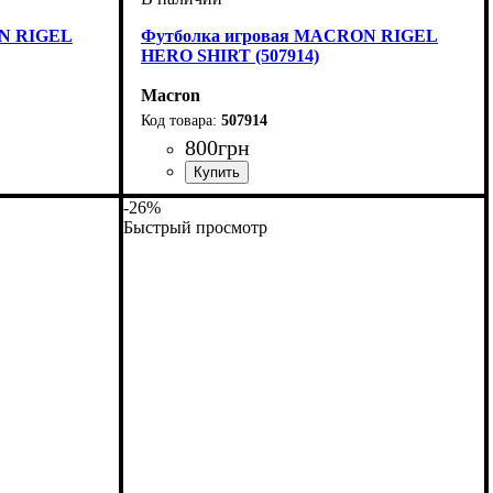
ON RIGEL
Футболка игровая MACRON RIGEL
HERO SHIRT (507914)
Macron
507914
800
грн
ой
Пол
Производитель
Цвет
: Детское, Унисекс, Мужской
: Бордовый
: Macron
-26%
Быстрый просмотр