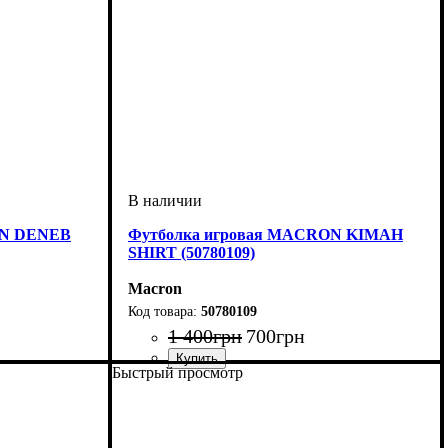
ON DENEB
Футболка игровая MACRON KIMAH
SHIRT (50780109)
Macron
50780109
1 400
грн
700
грн
Быстрый просмотр
Пол
Производитель
Цвет
: Мужской
: Белый
: Macron