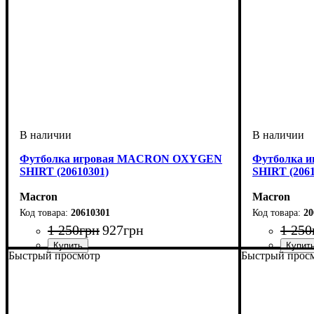
Футболка игровая MACRON OXYGEN
Футболка 
SHIRT (20610301)
SHIRT (2061
Macron
Macron
20610301
20
1 250
грн
927
грн
1 250
Быстрый просмотр
Быстрый прос
Пол
Производитель
Цвет
Спорт
: Женский
: Синий
: Волейбол
: Macron
Пол
Производит
Цвет
Спорт
: Женски
: Черны
: Воле