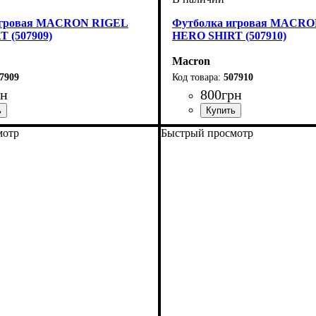
игровая MACRON RIGEL
Футболка игровая MACR
 (507909)
HERO SHIRT (507910)
Macron
7909
507910
рн
800
грн
ель
е, Унисекс, Мужской
й
: Macron
Пол
Производитель
Цвет
: Детское, Унисекс, Мужск
: Голубой
: Macron
мотр
Быстрый просмотр