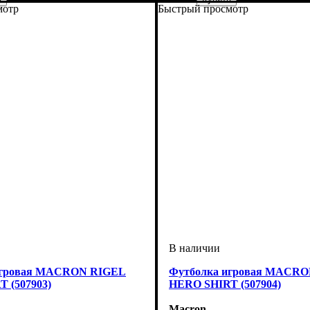
мотр
Быстрый просмотр
ель
ой
ый
: Macron
Пол
Производитель
Цвет
: Мужской
: Синий
: Macron
игровая MACRON RIGEL
Футболка игровая MACR
 (507903)
HERO SHIRT (507904)
Macron