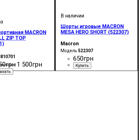
Шорты игровые MACRON
MESA HERO SHORT (522307)
портивная MACRON
LL ZIP TOP
1)
Macron
522307
1810701
650
грн
50
грн
1 500
грн
Цвет
: Темно-синий
дитель
мно-синий
: Macron