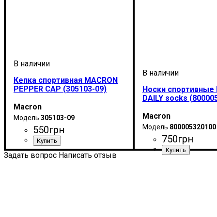
Кепка спортивная MACRON
PEPPER CAP (305103-09)
Носки спортивные
DAILY socks (80000
Macron
Macron
305103-09
800005320100
550
грн
750
грн
Пол
Производитель
Цвет
: Унисекс
: Черный
: Macron
Задать вопрос
Написать отзыв
Пол
Производитель
Цвет
: Унисекс, Детско
: Белый
: Mac
Мужской