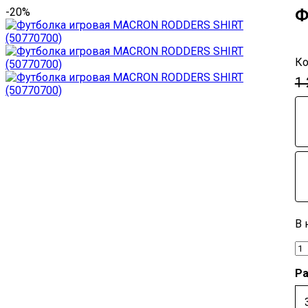
-20%
Ф
1
Р