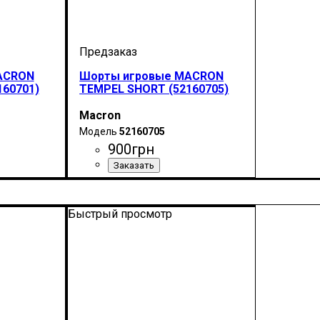
ACRON
Шорты игровые MACRON
160701)
TEMPEL SHORT (52160705)
Macron
52160705
900
грн
Цвет
: Темно-синий
Быстрый просмотр