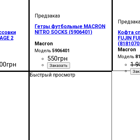
Гетры футбольные MACRON
NITRO SOCKS (5906401)
ссовки
Кофта с
AGE 2
FUJIN FU
Macron
(8181070
Macron
5906401
8
550
грн
00
грн
1 9
Пол
Производитель
Цвет
: Детское, Женский, Унисекс,
: Белый
: Macron
Быстрый просмотр
Мужской
uno
Произво
Цвет
: Те