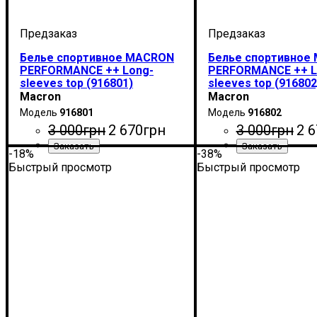
Белье спортивное MACRON
Белье спортивное
PERFORMANCE ++ Long-
PERFORMANCE ++ L
sleeves top (916801)
sleeves top (916802
Macron
Macron
916801
916802
3 000
грн
2 670
грн
3 000
грн
2 6
-18%
-38%
Производитель
Цвет
: Белый
: Macron
Производитель
Цвет
: Красный
: Mac
Быстрый просмотр
Быстрый просмотр