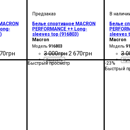
 MACRON
Белье спортивное MACRON
Белье с
ong-
PERFORMANCE ++ Long-
PERFORM
)
sleeves top (916803)
sleeves 
Macron
Macron
916803
9
70
грн
3 000
грн
2 670
грн
3 0
Быстрый просмотр
-23%
ron
Производитель
Цвет
: Синий
: Macron
Произво
Цвет
: Те
Быстрый п