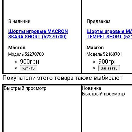
Шорты игровые MACRON
Шорты игровые M
SKARA SHORT (52270700)
TEMPEL SHORT (52
Macron
Macron
52270700
52160701
900
грн
900
грн
Цвет
: Темно-синий
Цвет
: Темно-синий
Покупатели этого товара также выбирают
Быстрый просмотр
Новинка
Быстрый просмотр