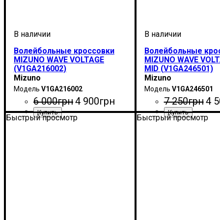
Волейбольные кроссовки
Волейбольные кро
MIZUNO WAVE VOLTAGE
MIZUNO WAVE VOLT
(V1GA216002)
MID (V1GA246501)
Mizuno
Mizuno
V1GA216002
V1GA246501
6 000
грн
4 900
грн
7 250
грн
4 5
Быстрый просмотр
Быстрый просмотр
Пол
Производитель
Цвет
Спорт
: Унисекс, Женский, Мужской
: Красный
: Волейбол
: Mizuno
Пол
Производитель
Цвет
Спорт
: Унисекс
: Синий
: Волейбол
: Miz