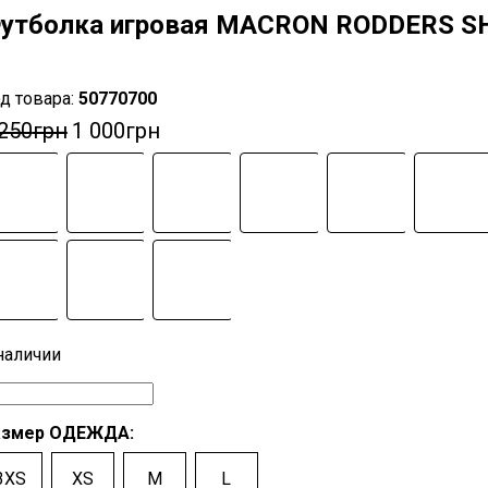
утболка игровая MACRON RODDERS SH
50770700
 250
грн
1 000
грн
азмер ОДЕЖДА:
3XS
XS
M
L