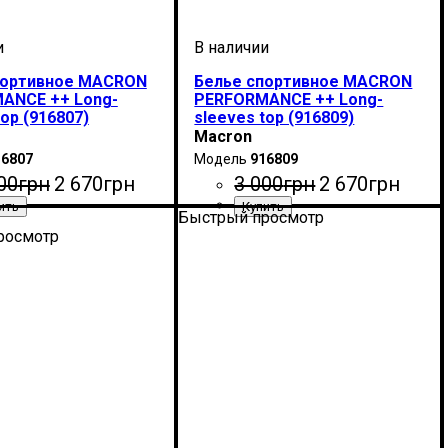
портивное MACRON
Белье спортивное MACRON
ANCE ++ Long-
PERFORMANCE ++ Long-
top (916807)
sleeves top (916809)
Macron
16807
916809
00
грн
2 670
грн
3 000
грн
2 670
грн
Быстрый просмотр
дитель
мно-синий
: Macron
Производитель
Цвет
: Черный
: Macron
росмотр