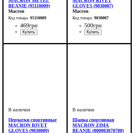
MACRON METEL
MACRON RIVET
BEANIE (95110009)
GLOVES (9030007)
Macron
Macron
95110009
9030007
469
грн
500
грн
Пол
Производитель
Цвет
: Унисекс, Детское
: Черный
: Macron
Производитель
Цвет
: Темно-синий
: Macron
Перчатки спортивные
Шапка спортивная
MACRON RIVET
MACRON ZIMA
GLOVES (9030009)
BEANIE (800003070700)