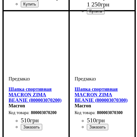
1 250
грн
Пол
Производитель
Цвет
: Унисекс
: Черный
: Macron
Пол
Производитель
Цвет
: Унисекс
: Черный
: Macron
Шапка спортивная
Шапка спортивная
MACRON ZIMA
MACRON ZIMA
BEANIE (800003070200)
BEANIE (800003070300)
Macron
Macron
800003070200
800003070300
510
грн
510
грн
Пол
Производитель
Цвет
: Мужской, Женский,
: Красный
: Macron
Пол
Производитель
Цвет
: Унисекс, Детское,
: Синий
: Macron