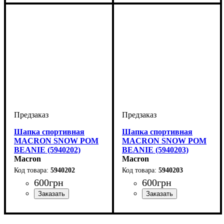
Детское, Унисекс
Женский, Мужской
Шапка спортивная
Шапка спортивная
MACRON SNOW POM
MACRON SNOW POM
BEANIE (5940202)
BEANIE (5940203)
Macron
Macron
5940202
5940203
600
грн
600
грн
Пол
Производитель
Цвет
: Унисекс
: Красный
: Macron
Пол
Производитель
Цвет
: Унисекс
: Синий
: Macron