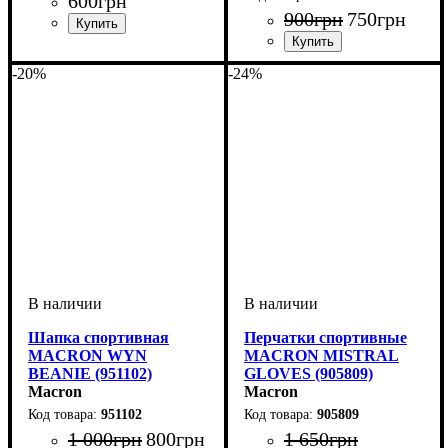
600
грн
900
грн
750
грн
Пол
Производитель
Цвет
: Унисекс
: Черный
: Macron
Пол
Производитель
Цвет
: Унисекс
: Черный
: Macron
-20%
-24%
Шапка спортивная
Перчатки спортивные
MACRON WYN
MACRON MISTRAL
BEANIE (951102)
GLOVES (905809)
Macron
Macron
951102
905809
1 000
грн
800
грн
1 650
грн