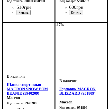
800003070900
5940207
510
грн
600
грн
Пол
Производитель
Цвет
: Унисекс, Детское,
: Черный
: Macron
Пол
Производитель
Цвет
: Унисекс
: Темно-синий
: Macron
Женский, Мужской
-17%
Шапка спортивная
MACRON SNOW POM
Горловик MACRON
BEANIE (5940209)
BLIZZARD (951809)
Macron
Macron
5940209
951809