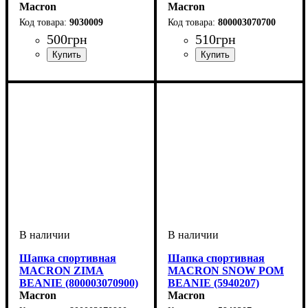
Macron
Macron
9030009
800003070700
500
грн
510
грн
Производитель
Цвет
: Черный
: Macron
Пол
Производитель
Цвет
: Унисекс, Детское,
: Темно-синий
: Macron
Женский, Мужской
Шапка спортивная
Шапка спортивная
MACRON ZIMA
MACRON SNOW POM
BEANIE (800003070900)
BEANIE (5940207)
Macron
Macron