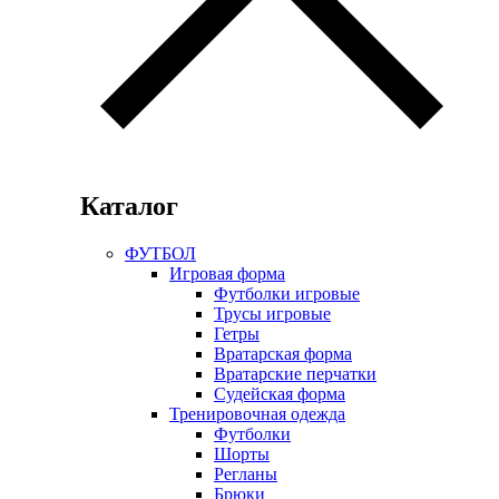
Каталог
ФУТБОЛ
Игровая форма
Футболки игровые
Трусы игровые
Гетры
Вратарская форма
Вратарские перчатки
Судейская форма
Тренировочная одежда
Футболки
Шорты
Регланы
Брюки