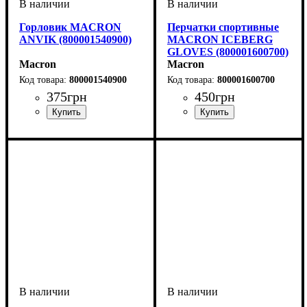
Горловик MACRON
Перчатки спортивные
ANVIK (800001540900)
MACRON ICEBERG
GLOVES (800001600700)
Macron
Macron
800001540900
800001600700
375
грн
450
грн
Пол
Производитель
Цвет
: Унисекс
: Черный
: Macron
Пол
Производитель
Цвет
: Детское, Унисекс
: Темно-синий
: Macron