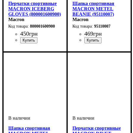
Перчатки спортивные
Шапка спортивная
MACRON ICEBERG
MACRON METEL
GLOVES (800001600900)
BEANIE (95110007)
Macron
Macron
800001600900
95110007
450
грн
469
грн
Пол
Производитель
Цвет
: Детское, Унисекс
: Черный
: Macron
Пол
Производитель
Цвет
: Унисекс, Детское
: Темно-синий
: Macron
Шапка спортивная
Перчатки спортивные