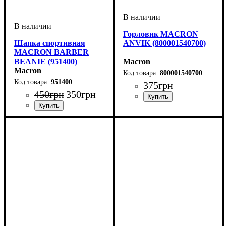
Горловик MACRON
Шапка спортивная
ANVIK (800001540700)
MACRON BARBER
BEANIE (951400)
Macron
Macron
800001540700
951400
375
грн
450
грн
350
грн
Пол
Производитель
Цвет
: Унисекс
: Темно-синий
: Macron
Цвет
: Красный, Темно-
синий