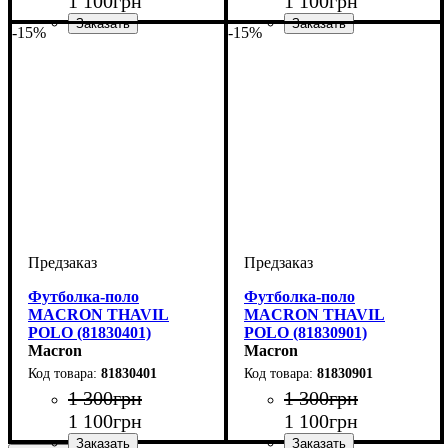
1 100
грн
1 100
грн
-15%
-15%
Цвет
: Красный
Цвет
: Синий
Футболка-поло
Футболка-поло
MACRON THAVIL
MACRON THAVIL
POLO (81830401)
POLO (81830901)
Macron
Macron
81830401
81830901
1 300
грн
1 300
грн
1 100
грн
1 100
грн