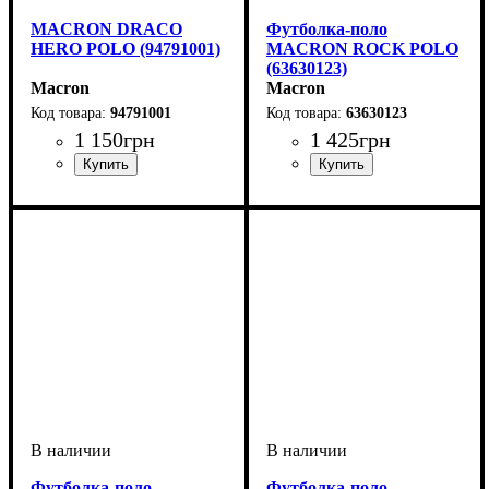
MACRON DRACO
Футболка-поло
HERO POLO (94791001)
MACRON ROCK POLO
(63630123)
Macron
Macron
94791001
63630123
1 150
грн
1 425
грн
Производитель
: Macron
Пол
Производитель
Цвет
: Детское, Унисекс
: Белый
: Macron
Футболка-поло
Футболка-поло