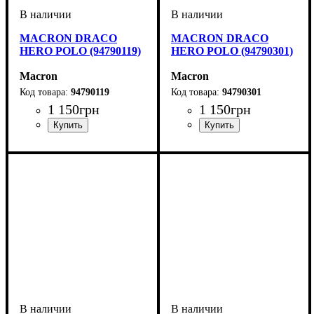
MACRON DRACO
MACRON DRACO
HERO POLO (94790119)
HERO POLO (94790301)
Macron
Macron
94790119
94790301
1 150
грн
1 150
грн
Производитель
Цвет
: Белый
: Macron
Производитель
Цвет
: Синий
: Macron