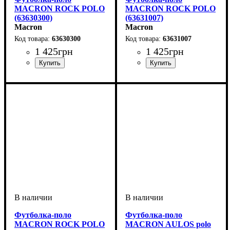
MACRON ROCK POLO
MACRON ROCK POLO
(63630300)
(63631007)
Macron
Macron
63630300
63631007
1 425
грн
1 425
грн
Пол
Производитель
Цвет
: Детское, Унисекс
: Синий
: Macron
Пол
Производитель
Цвет
: Детское, Унисекс
: Зеленый
: Macron
Футболка-поло
Футболка-поло
MACRON ROCK POLO
MACRON AULOS polo