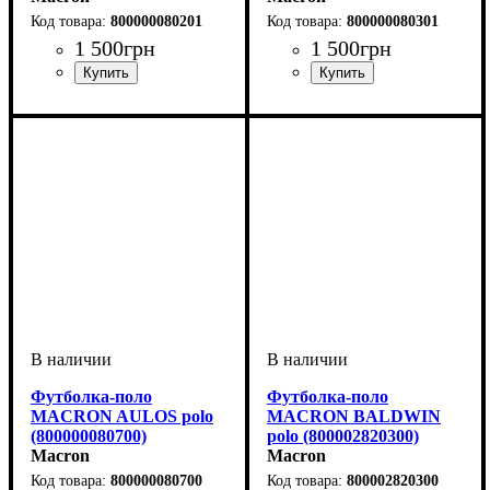
800000080201
800000080301
1 500
грн
1 500
грн
Пол
Производитель
Цвет
: Детское, Унисекс
: Красный
: Macron
Пол
Производитель
Цвет
: Детское, Унисекс
: Синий
: Macron
Футболка-поло
Футболка-поло
MACRON AULOS polo
MACRON BALDWIN
(800000080700)
polo (800002820300)
Macron
Macron
800000080700
800002820300