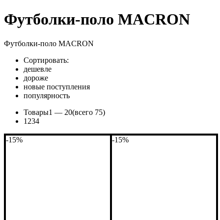
Футболки-поло MACRON
Футболки-поло MACRON
Сортировать:
дешевле
дороже
новые поступления
популярность
Товары
1 —
20
(всего 75)
1
2
3
4
-15%
-15%