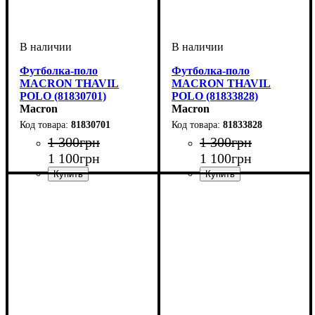
Футболка-поло
Футболка-поло
MACRON THAVIL
MACRON THAVIL
POLO (81830701)
POLO (81833828)
Macron
Macron
81830701
81833828
1 300
грн
1 300
грн
1 100
грн
1 100
грн
Цвет
: Темно-синий
Цвет
: Зеленый