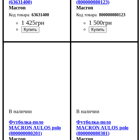
(63631400)
(800000080123)
Macron
Macron
63631400
800000080123
1 425
грн
1 500
грн
Пол
Производитель
Цвет
: Детское, Унисекс
: Бордовый
: Macron
Пол
Производитель
Цвет
: Детское, Унисекс
: Белый
: Macron
Футболка-поло
Футболка-поло
MACRON AULOS polo
MACRON AULOS polo
(800000080201)
(800000080301)
Macron
Macron