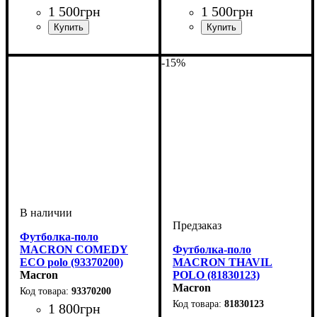
1 500
грн
1 500
грн
Пол
Производитель
Цвет
: Детское, Унисекс
: Темно-синий
: Macron
Пол
Производитель
Цвет
: Мужской, Детское,
: Синий
: Macron
Унисекс
-15%
Футболка-поло
MACRON COMEDY
Футболка-поло
ECO polo (93370200)
MACRON THAVIL
Macron
POLO (81830123)
Macron
93370200
81830123
1 800
грн