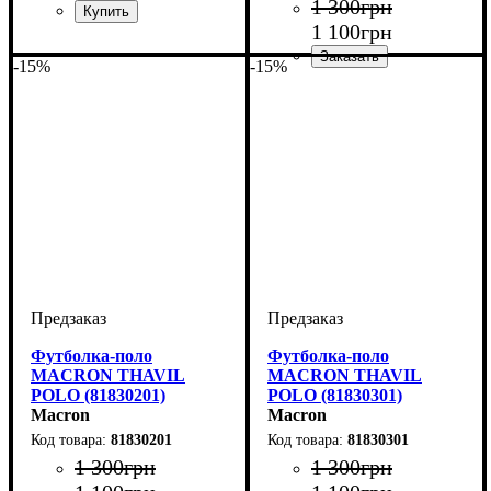
1 300
грн
1 100
грн
Цвет
: Красный
-15%
-15%
Цвет
: Белый
Футболка-поло
Футболка-поло
MACRON THAVIL
MACRON THAVIL
POLO (81830201)
POLO (81830301)
Macron
Macron
81830201
81830301
1 300
грн
1 300
грн