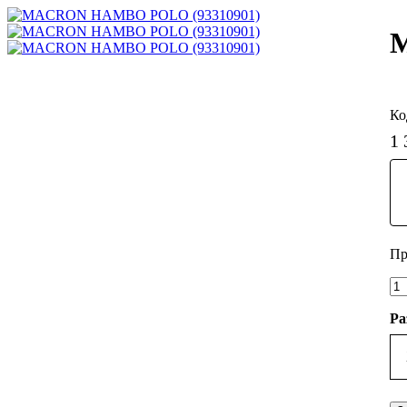
M
1 
Ра