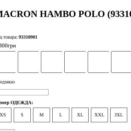
ACRON HAMBO POLO (93310
93310901
300
грн
змер ОДЕЖДА:
XS
S
M
L
XL
XXL
3XL