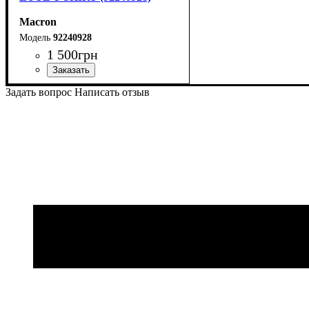
Macron
92240928
1 500
грн
Пол
Производитель
Цвет
: Женский
: Черный
: Macron
Задать вопрос
Написать отзыв