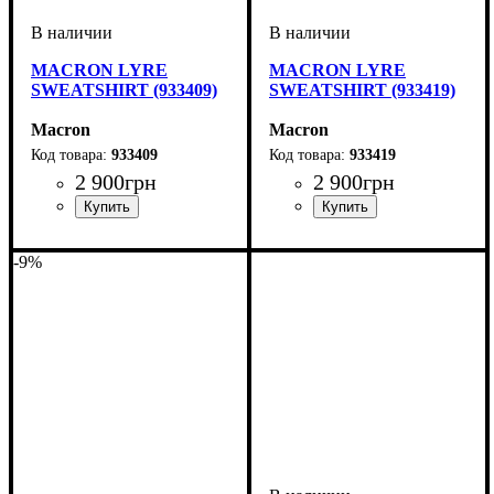
MACRON LYRE
MACRON LYRE
SWEATSHIRT (933409)
SWEATSHIRT (933419)
Macron
Macron
933409
933419
2 900
грн
2 900
грн
Производитель
Цвет
: Черный
: Macron
Производитель
Цвет
: Серый
: Macron
-9%