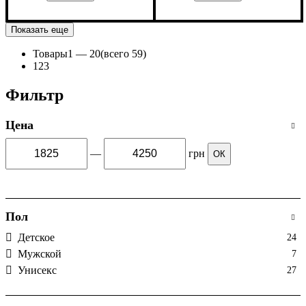
Пол
Производитель
Цвет
: Детское, Унисекс
: Синий
: Macron
Пол
Производитель
Цвет
: Детское, Унисекс
: Темно-синий
: Macron
Показать еще
Товары
1 —
20
(всего 59)
1
2
3
Фильтр
Цена
—
грн
ОК
Пол
Детское
24
Мужской
7
Унисекс
27