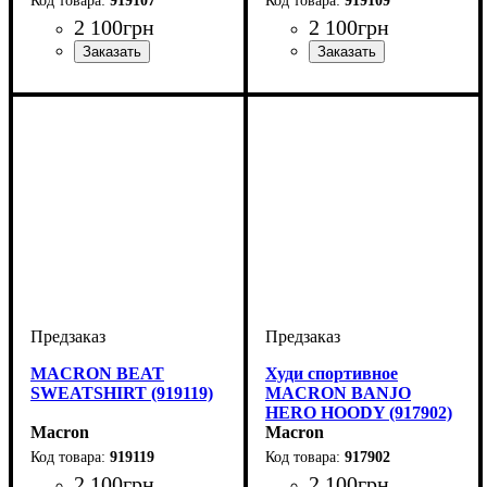
919107
919109
2 100
грн
2 100
грн
Производитель
Цвет
: Темно-синий
: Macron
Производитель
Цвет
: Черный
: Macron
MACRON BEAT
Худи спортивное
SWEATSHIRT (919119)
MACRON BANJO
HERO HOODY (917902)
Macron
Macron
919119
917902
2 100
грн
2 100
грн