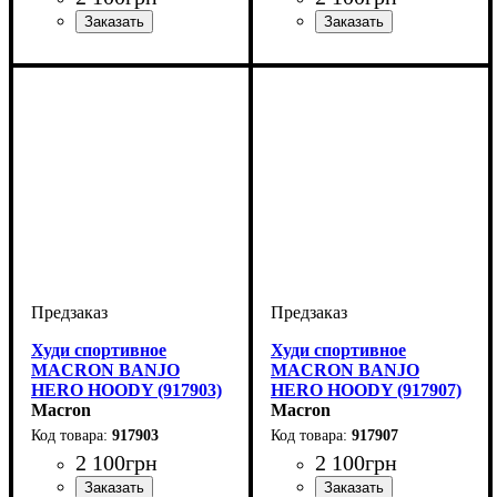
Производитель
Цвет
: Серый
: Macron
Пол
Производитель
Цвет
: Детское, Унисекс
: Красный
: Macron
Худи спортивное
Худи спортивное
MACRON BANJO
MACRON BANJO
HERO HOODY (917903)
HERO HOODY (917907)
Macron
Macron
917903
917907
2 100
грн
2 100
грн