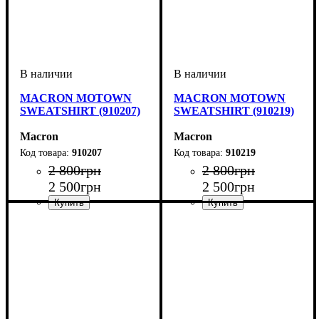
MACRON MOTOWN
MACRON MOTOWN
SWEATSHIRT (910207)
SWEATSHIRT (910219)
Macron
Macron
910207
910219
2 800
грн
2 800
грн
2 500
грн
2 500
грн
Производитель
Цвет
: Темно-синий
: Macron
Производитель
Цвет
: Серый
: Macron