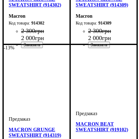
SWEATSHIRT (914302)
SWEATSHIRT (914309)
Macron
Macron
914302
914309
2 300
грн
2 300
грн
2 000
грн
2 000
грн
-13%
Производитель
Цвет
: Красный
: Macron
Производитель
Цвет
: Черный
: Macron
MACRON BEAT
MACRON GRUNGE
SWEATSHIRT (919102)
SWEATSHIRT (914319)