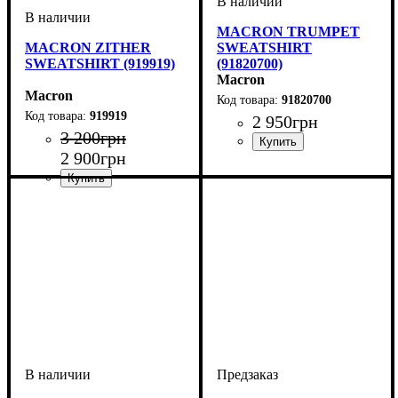
MACRON TRUMPET
MACRON ZITHER
SWEATSHIRT
SWEATSHIRT (919919)
(91820700)
Macron
Macron
91820700
919919
2 950
грн
3 200
грн
2 900
грн
Производитель
Цвет
: Темно-синий
: Macron
Производитель
Цвет
: Серый
: Macron