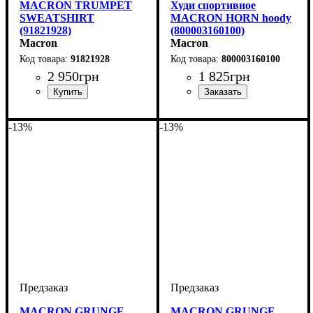
MACRON TRUMPET
Худи спортивное
SWEATSHIRT
MACRON HORN hoody
(91821928)
(800003160100)
Macron
Macron
91821928
800003160100
2 950
грн
1 825
грн
Производитель
Цвет
: Серый
: Macron
Пол
Производитель
Цвет
: Детское, Унисекс
: Белый
: Macron
-13%
-13%
MACRON GRUNGE
MACRON GRUNGE