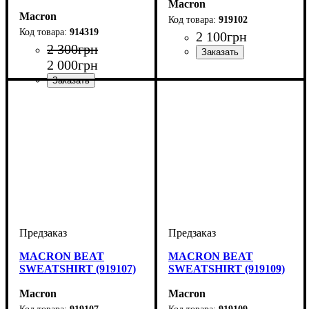
Macron
Macron
919102
914319
2 100
грн
2 300
грн
2 000
грн
Производитель
Цвет
: Красный
: Macron
Производитель
Цвет
: Серый
: Macron
MACRON BEAT
MACRON BEAT
SWEATSHIRT (919107)
SWEATSHIRT (919109)
Macron
Macron