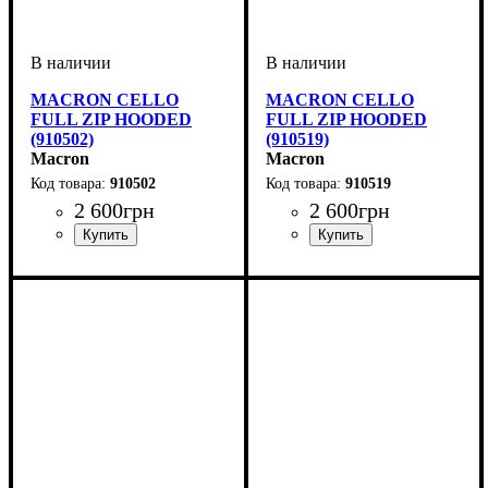
MACRON CELLO
MACRON CELLO
FULL ZIP HOODED
FULL ZIP HOODED
(910502)
(910519)
Macron
Macron
910502
910519
2 600
грн
2 600
грн
Производитель
Цвет
: Красный
: Macron
Производитель
Цвет
: Серый
: Macron