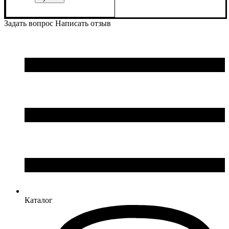
Пол
Производитель
Цвет
: Детское, Унисекс,
: Серый
: Macron
Мужской
Задать вопрос
Написать отзыв
Каталог