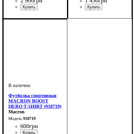
2 900
грн
1 450
грн
Производитель
Цвет
: Черный
: Macron
Пол
Производитель
Цвет
: Унисекс, Детское
: Черный
: Macron
Футболка спортивная
MACRON BOOST
HERO T-SHIRT (918719)
Macron
918719
600
грн