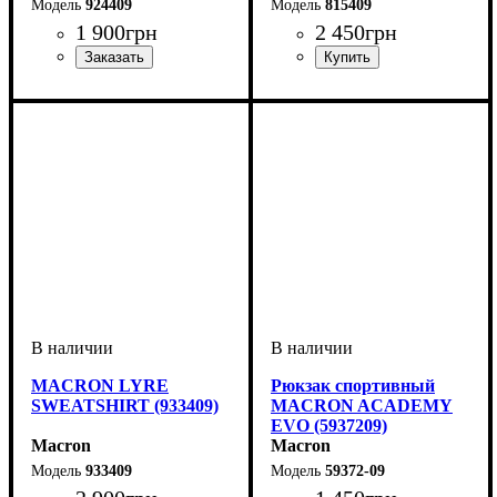
924409
815409
1 900
грн
2 450
грн
Производитель
Цвет
: Черный
: Macron
Производитель
Цвет
: Черный
: Macron
MACRON LYRE
Рюкзак спортивный
SWEATSHIRT (933409)
MACRON ACADEMY
EVO (5937209)
Macron
Macron
933409
59372-09