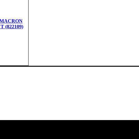
е MACRON
 (822109)