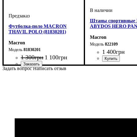
Штаны спортивны
Футболка-поло MACRON
ABYDOS HERO PANT
THAVIL POLO (81830201)
Macron
Macron
822109
81830201
1 400
грн
1 300
грн
1 100
грн
Цвет
: Черный
Задать вопрос
Написать отзыв
Цвет
: Красный