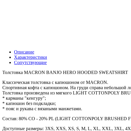
Описание
Характеристики
Сопутствующие
Толстовка MACRON BANJO HERO HOODED SWEATSHIRT
Классическая толстовка с капюшоном от MACRON.
Спортивная кофта с капюшоном. На груди справа небольшой
Толстовка произведена из мягкого LIGHT COTTONPOLY BRUS
* карманы "кенгуру";
* капюшон без подкладки;
* пояс и рукава с вязаными манжетами.
Состав: 80% CO - 20% PL (LIGHT COTTONPOLY BRUSHED 
Доступные размеры: 3XS, XXS, XS, S, M, L, XL, XXL, 3XL, 4