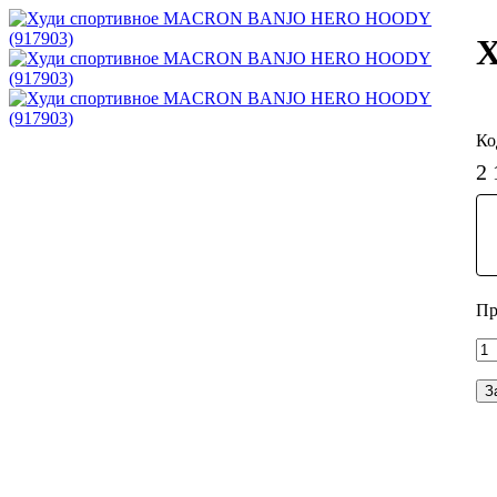
Х
2 
З