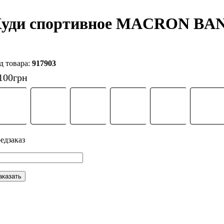
уди спортивное MACRON BA
917903
100
грн
аказать