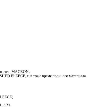
 логотип MACRON.
HED FLEECE, и в тоже время прочного материала.
FLEECE)
XL, 5XL