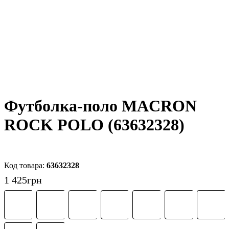
Футболка-поло MACRON
ROCK POLO (63632328)
63632328
1 425
грн