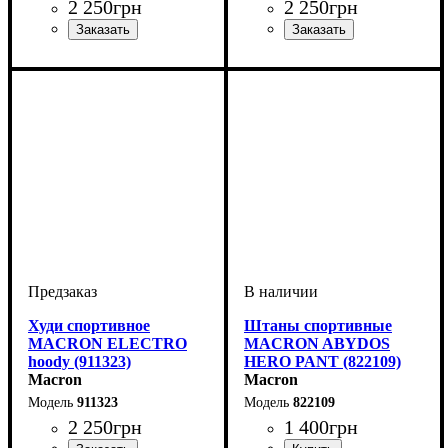
2 250
грн
2 250
грн
Пол
Производитель
Цвет
: Детское, Унисекс
: Черный
: Macron
Пол
Производитель
Цвет
: Детское, Унисекс
: Бордовый
: Macron
Худи спортивное
Штаны спортивные
MACRON ELECTRO
MACRON ABYDOS
hoody (911323)
HERO PANT (822109)
Macron
Macron
911323
822109
2 250
грн
1 400
грн