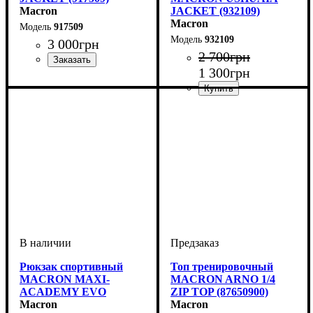
Macron
JACKET (932109)
Macron
917509
932109
3 000
грн
2 700
грн
1 300
грн
Пол
Производитель
Цвет
: Детское, Унисекс
: Черный
: Macron
Пол
Производитель
Цвет
: Детское, Унисекс
: Черный
: Macron
Рюкзак спортивный
Топ тренировочный
MACRON MAXI-
MACRON ARNO 1/4
ACADEMY EVO
ZIP TOP (87650900)
(5937109)
Macron
Macron