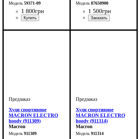
59371-09
87650900
1 800
грн
1 500
грн
Пол
Производитель
Цвет
: Унисекс
: Черный
: Macron
Производитель
Цвет
: Черный
: Macron
Худи спортивное
Худи спортивное
MACRON ELECTRO
MACRON ELECTRO
hoody (911309)
hoody (911314)
Macron
Macron
911309
911314