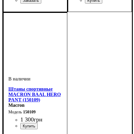
Пол
Производитель
Цвет
: Детское, Унисекс
: Серый
: Macron
Цвет
: Черный
Штаны спортивные
MACRON BAAL HERO
PANT (150109)
Macron
150109
1 300
грн
Пол
Производитель
Цвет
: Унисекс
: Черный
: Macron