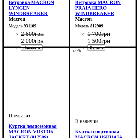
Ветровка MACRON
Ветровка MACRON
LYNGEN
PRAIA HERO
WINDBREAKER
WINDBREAKER
(931109)
Macron
(812909)
Macron
931109
812909
2 600
грн
1 700
грн
2 000
грн
1 500
грн
-52%
Пол
Производитель
Цвет
: Детское, Унисекс
: Черный
: Macron
Пол
Производитель
Цвет
: Детское, Унисекс
: Черный
: Macron
Куртка демисезонная
MACRON VOSTOK
Куртка спортивная
JACKET (917509)
MACRON USHUAIA