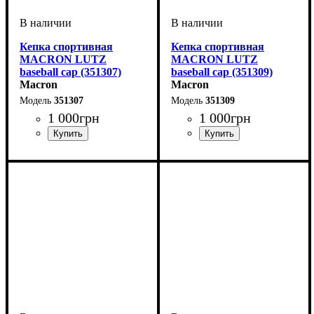
Кепка спортивная
Кепка спортивная
MACRON LUTZ
MACRON LUTZ
baseball cap (351307)
baseball cap (351309)
Macron
Macron
351307
351309
1 000
грн
1 000
грн
Пол
Производитель
Цвет
: Унисекс
: Темно-синий
: Macron
Пол
Производитель
Цвет
: Унисекс
: Черный
: Macron