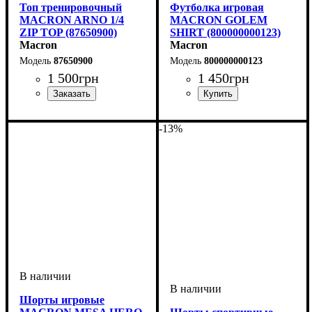
Топ тренировочный
Футболка игровая
MACRON ARNO 1/4
MACRON GOLEM
ZIP TOP (87650900)
SHIRT (800000000123)
Macron
Macron
87650900
800000000123
1 500
грн
1 450
грн
Производитель
Цвет
: Черный
: Macron
Пол
Производитель
Цвет
: Детское, Унисекс,
: Белый
: Macron
Мужской
-13%
Шорты игровые