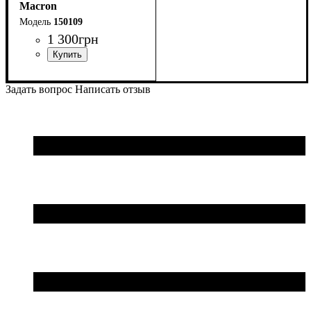
Macron
150109
1 300
грн
Пол
Производитель
Цвет
: Унисекс
: Черный
: Macron
Задать вопрос
Написать отзыв