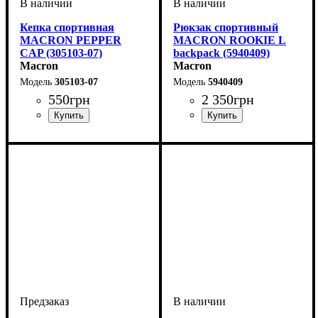
Кепка спортивная
Рюкзак спортивный
MACRON PEPPER
MACRON ROOKIE L
CAP (305103-07)
backpack (5940409)
Macron
Macron
305103-07
5940409
550
грн
2 350
грн
Пол
Производитель
Цвет
: Унисекс
: Темно-синий
: Macron
Пол
Производитель
Цвет
: Унисекс
: Черный
: Macron