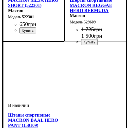
MACRON MESA HERO
Шорты спортивные
SHORT (522301)
MACRON REGGAE
Macron
HERO BERMUDA
(529609)
Macron
522301
529609
650
грн
1 725
грн
1 500
грн
Цвет
: Белый
Цвет
: Черный
Штаны спортивные
MACRON BAAL HERO
PANT (150109)