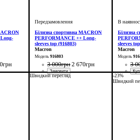
 MACRON
Білизна спортивна MACRON
Білизна
Long-
PERFORMANCE ++ Long-
PERFORM
sleeves top (916803)
sleeves to
Macron
Macron
916803
916
0
грн
3 000
грн
2 670
грн
3 0
Швидкий перегляд
-23%
Виробник
Колір
: Синій
: Macron
Виробник
Колір
: Те
Швидкий пе