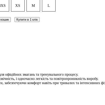
3XS
XS
M
L
 кошик
Купити в 1 клік
я офіційних змагань та тренувального процесу.
чність, і одночасно легкість та повітропроникність виробу.
и, забезпечуючи комфорт навіть при тривалих та інтенсивних ф