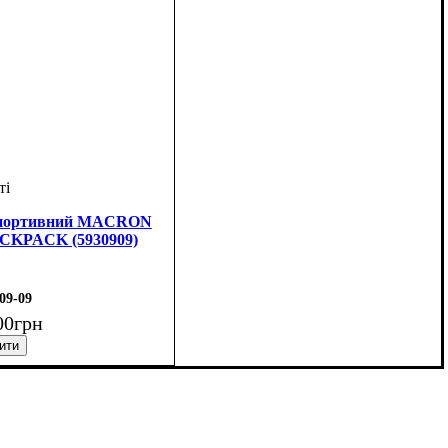
спортивний MACRON
CKPACK (5930909)
09-09
00
грн
рний
тяче, Унісекс
: Macron