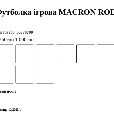
утболка ігрова MACRON ROD
50770700
250
грн
1 000
грн
змір ОДЯГ: