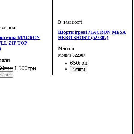
Шорти ігрові MACRON MESA
портивна MACRON
HERO SHORT (522307)
ULL ZIP TOP
)
Macron
522307
10701
650
грн
50
грн
1 500
грн
Колір
: Темно-синій
мно-синій
: Macron