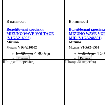
Волейбольні кросівки
Волейбольні кросівк
MIZUNO WAVE VOLTAGE
MIZUNO WAVE VOL
(V1GA216002)
MID (V1GA246501)
Mizuno
Mizuno
V1GA216002
V1GA246501
6 000
грн
4 900
грн
7 250
грн
4 50
Швидкий перегляд
Швидкий перегляд
Стать
Виробник
Колір
Спорт
: Червоний
: Унісекс, Жіночий,
: Волейбол
: Mizuno
Стать
Виробник
Колір
Спорт
: Синій
: Унісекс
: Волейбол
: Mizuno
Чоловічий