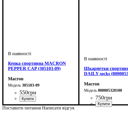
Кепка спортивна MACRON
PEPPER CAP (305103-09)
Шкарпетки спортивн
DAILY socks (800005
Macron
Macron
305103-09
800005320100
550
грн
750
грн
Стать
Виробник
Колір
: Чорний
: Унісекс
: Macron
Поставити питання
Написати відгук
Стать
Виробник
Колір
: Білий
: Унісекс, Дитяч
: Macron
Чоловічий