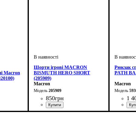
Шорти ігрові MACRON
Рюкзак 
і Macron
BISMUTH HERO SHORT
PATH BA
320100)
(205909)
Macron
Macron
205909
593
850
грн
1 4
Стать
Виробник
Колір
Спорт
: Чорний
: Чоловічий
: Волейбол
: Macron
Стать
Виробник
Колір
: Чо
: Ди
е, Жіночий,