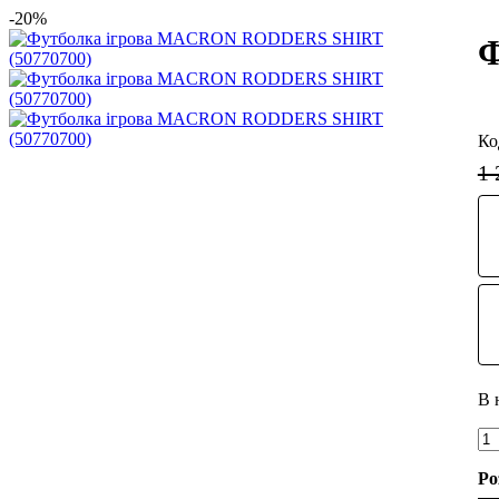
-20%
Ф
1 
Ро