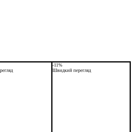
-11%
регляд
Швидкий перегляд