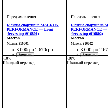
Білизна спортивна MACRON
Білизна спортивна
PERFORMANCE ++ Long-
PERFORMANCE ++ 
sleeves top (916801)
sleeves top (916802)
Macron
Macron
916801
916802
3 000
грн
2 670
грн
3 000
грн
2 67
-18%
-38%
Виробник
Колір
: Білий
: Macron
Виробник
Колір
: Червоний
: Macron
Швидкий перегляд
Швидкий перегляд