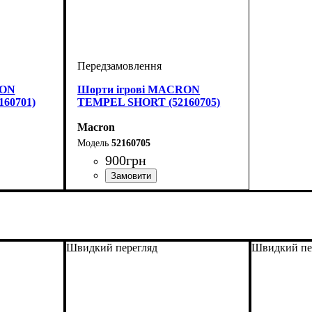
RON
Шорти ігрові MACRON
60701)
TEMPEL SHORT (52160705)
Macron
52160705
900
грн
Колір
: Темно-синій
Швидкий перегляд
Швидкий пе