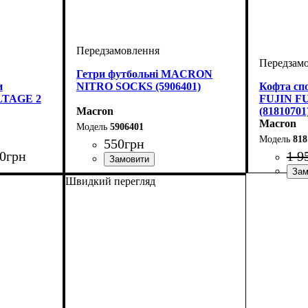
Гетри футбольні MACRON
и
NITRO SOCKS (5906401)
Кофта с
TAGE 2
FUJIN F
Macron
(81810701
Macron
5906401
818
550
грн
0
грн
1 9
Стать
Виробник
Колір
: Білий
: Дитяче, Жіночий, Унісекс,
: Macron
Швидкий перегляд
Чоловічий
Виробник
Колір
: Те