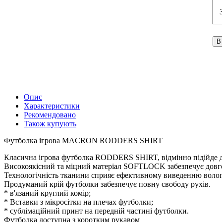
В
Опис
Характеристики
Рекомендовано
Також купують
Футболка ігрова MACRON RODDERS SHIRT
Класична ігрова футболка RODDERS SHIRT, відмінно підійде дл
Високоякісний та міцний матеріал SOFTLOCK забезпечує довгові
Технологічність тканини сприяє ефективному виведенню волог
Продуманий крій футболки забезпечує повну свободу рухів.
* в'язаний круглий комір;
* Вставки з мікросітки на плечах футболки;
* сублімаційний принт на передній частині футболки.
Футболка доступна з коротким рукавом