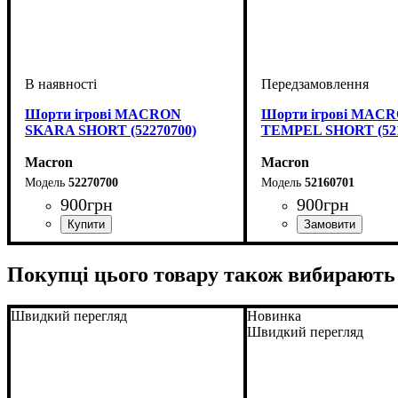
Шорти ігрові MACRON
Шорти ігрові MAC
SKARA SHORT (52270700)
TEMPEL SHORT (521
Macron
Macron
52270700
52160701
900
грн
900
грн
Колір
: Темно-синій
Колір
: Темно-синій
Покупці цього товару також вибирають
Швидкий перегляд
Новинка
Швидкий перегляд