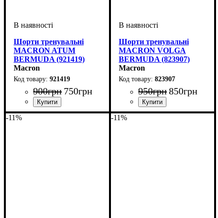
Шорти тренувальні
Шорти тренувальні
MACRON ATUM
MACRON VOLGA
BERMUDA (921419)
BERMUDA (823907)
Macron
Macron
921419
823907
900
грн
750
грн
950
грн
850
грн
Стать
Виробник
Колір
: Сірий
: Унісекс
: Macron
Стать
Виробник
Колір
: Темно-синій
: Дитяче, Унісекс,
: Macron
-11%
-11%
Чоловічий