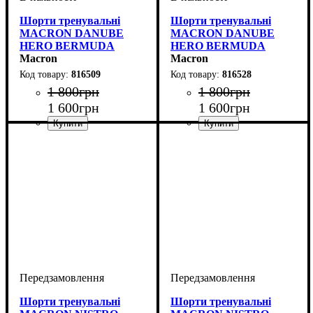
Шорти тренувальні
Шорти тренувальні
MACRON DANUBE
MACRON DANUBE
HERO BERMUDA
HERO BERMUDA
(816509)
Macron
(816528)
Macron
816509
816528
1 800
грн
1 800
грн
1 600
грн
1 600
грн
Стать
Виробник
Колір
: Чорний
: Дитяче, Унісекс,
: Macron
Стать
Виробник
Колір
: Антрацит
: Дитяче, Унісекс,
: Macron
Чоловічий
Чоловічий
Шорти тренувальні
Шорти тренувальні