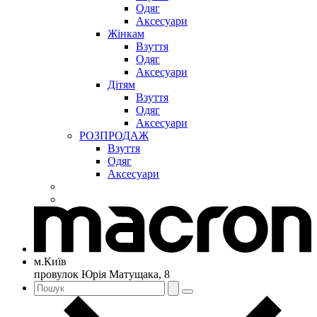
Одяг
Аксесуари
Жінкам
Взуття
Одяг
Аксесуари
Дітям
Взуття
Одяг
Аксесуари
РОЗПРОДАЖ
Взуття
Одяг
Аксесуари
м.Київ
провулок Юрія Матущака, 8