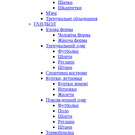
Шапки
Шкарпетки
М'ячі
Тренувальне обладнання
ГАНДБОЛ
Ігрова форма
Чоловіча форма
Жіноча форма
Тренувальний одяг
Футболки
Шорти
Реглани
Штани
Спортивні костюми
Куртки, ветровки
Куртки зимові
Вітровки
Жилети
Повсякденний одяг
Футболки
Поло
Шорти
Реглани
Штани
Термобілизна