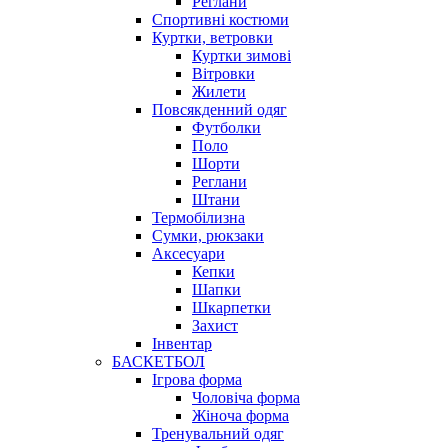
Реглани
Спортивні костюми
Куртки, ветровки
Куртки зимові
Вітровки
Жилети
Повсякденний одяг
Футболки
Поло
Шорти
Реглани
Штани
Термобілизна
Сумки, рюкзаки
Аксесуари
Кепки
Шапки
Шкарпетки
Захист
Інвентар
БАСКЕТБОЛ
Ігрова форма
Чоловіча форма
Жіноча форма
Тренувальний одяг