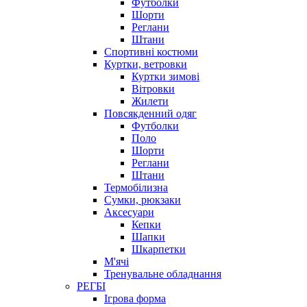
Футболки
Шорти
Реглани
Штани
Спортивні костюми
Куртки, ветровки
Куртки зимові
Вітровки
Жилети
Повсякденний одяг
Футболки
Поло
Шорти
Реглани
Штани
Термобілизна
Сумки, рюкзаки
Аксесуари
Кепки
Шапки
Шкарпетки
М'ячі
Тренувальне обладнання
РЕГБІ
Ігрова форма