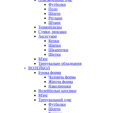
Футболки
Поло
Шорти
Реглани
Штани
Термобілизна
Сумки, рюкзаки
Аксесуари
Кепки
Шапки
Шкарпетки
Щитки
М'ячі
Тренувальне обладнання
ВОЛЕЙБОЛ
Ігрова форма
Чоловіча форма
Жіноча форма
Наколінники
Волейбольні кросівки
М'ячі
Тренувальний одяг
Футболки
Шорти