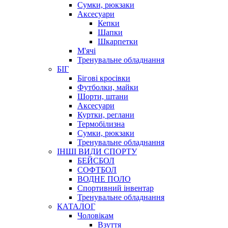
Сумки, рюкзаки
Аксесуари
Кепки
Шапки
Шкарпетки
М'ячі
Тренувальне обладнання
БІГ
Бігові кросівки
Футболки, майки
Шорти, штани
Аксесуари
Куртки, реглани
Термобілизна
Сумки, рюкзаки
Тренувальне обладнання
ІНШІ ВИДИ СПОРТУ
БЕЙСБОЛ
СОФТБОЛ
ВОДНЕ ПОЛО
Спортивний інвентар
Тренувальне обладнання
КАТАЛОГ
Чоловікам
Взуття