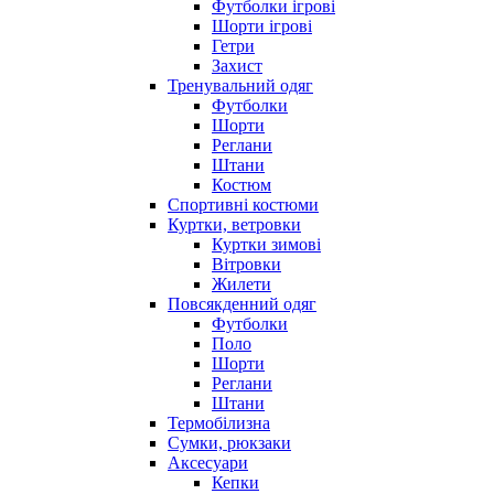
Футболки ігрові
Шорти ігрові
Гетри
Захист
Тренувальний одяг
Футболки
Шорти
Реглани
Штани
Костюм
Спортивні костюми
Куртки, ветровки
Куртки зимові
Вітровки
Жилети
Повсякденний одяг
Футболки
Поло
Шорти
Реглани
Штани
Термобілизна
Сумки, рюкзаки
Аксесуари
Кепки