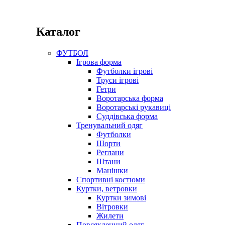
Каталог
ФУТБОЛ
Ігрова форма
Футболки ігрові
Труси ігрові
Гетри
Воротарська форма
Воротарські рукавиці
Суддівська форма
Тренувальний одяг
Футболки
Шорти
Реглани
Штани
Манішки
Спортивні костюми
Куртки, ветровки
Куртки зимові
Вітровки
Жилети
Повсякденний одяг