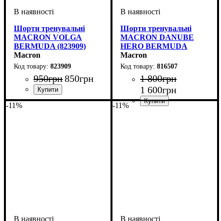
Шорти тренувальні
Шорти тренувальні
MACRON VOLGA
MACRON DANUBE
BERMUDA (823909)
HERO BERMUDA
Macron
(816507)
Macron
823909
816507
950
грн
850
грн
1 800
грн
1 600
грн
Стать
Виробник
Колір
: Чорний
: Дитяче, Унісекс,
: Macron
-11%
-11%
Чоловічий
Стать
Виробник
Колір
: Темно-синій
: Дитяче, Унісекс,
: Macron
Чоловічий