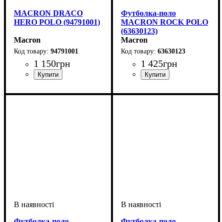
MACRON DRACO
Футболка-поло
HERO POLO (94791001)
MACRON ROCK POLO
(63630123)
Macron
Macron
94791001
63630123
1 150
грн
1 425
грн
Виробник
: Macron
Стать
Виробник
Колір
: Білий
: Дитяче, Унісекс
: Macron
Футболка-поло
Футболка-поло