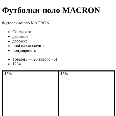
Футболки-поло MACRON
Футболки-поло MACRON
Сортувати:
дешевше
дорожче
нові надходження
популярність
Товари
1 —
20
(всього 75)
1
2
3
4
-15%
-15%