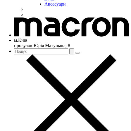
Аксесуари
м.Київ
провулок Юрія Матущака, 8