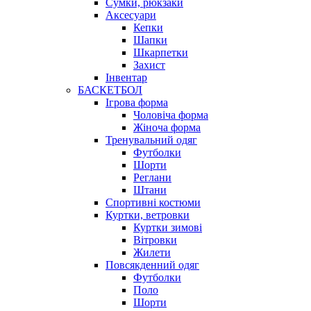
Сумки, рюкзаки
Аксесуари
Кепки
Шапки
Шкарпетки
Захист
Інвентар
БАСКЕТБОЛ
Ігрова форма
Чоловіча форма
Жіноча форма
Тренувальний одяг
Футболки
Шорти
Реглани
Штани
Спортивні костюми
Куртки, ветровки
Куртки зимові
Вітровки
Жилети
Повсякденний одяг
Футболки
Поло
Шорти