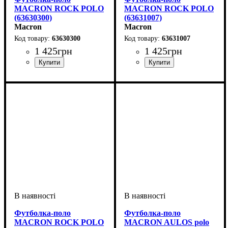
MACRON ROCK POLO
MACRON ROCK POLO
(63630300)
(63631007)
Macron
Macron
63630300
63631007
1 425
грн
1 425
грн
Стать
Виробник
Колір
: Синій
: Дитяче, Унісекс
: Macron
Стать
Виробник
Колір
: Зелений
: Дитяче, Унісекс
: Macron
Футболка-поло
Футболка-поло
MACRON ROCK POLO
MACRON AULOS polo