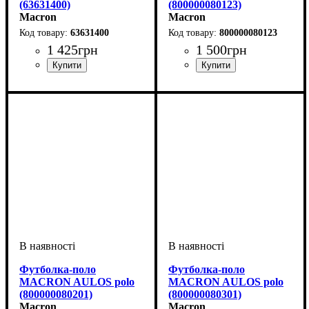
(63631400)
(800000080123)
Macron
Macron
63631400
800000080123
1 425
грн
1 500
грн
Стать
Виробник
Колір
: Бордовий
: Дитяче, Унісекс
: Macron
Стать
Виробник
Колір
: Білий
: Дитяче, Унісекс
: Macron
Футболка-поло
Футболка-поло
MACRON AULOS polo
MACRON AULOS polo
(800000080201)
(800000080301)
Macron
Macron