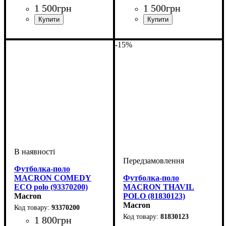
1 500
грн
1 500
грн
Стать
Виробник
Колір
: Темно-синій
: Дитяче, Унісекс
: Macron
Стать
Виробник
Колір
: Синій
: Чоловічий, Дитяче,
: Macron
Унісекс
-15%
Футболка-поло
MACRON COMEDY
Футболка-поло
ECO polo (93370200)
MACRON THAVIL
Macron
POLO (81830123)
Macron
93370200
81830123
1 800
грн