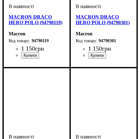
MACRON DRACO
MACRON DRACO
HERO POLO (94790119)
HERO POLO (94790301)
Macron
Macron
94790119
94790301
1 150
грн
1 150
грн
Виробник
Колір
: Білий
: Macron
Виробник
Колір
: Синій
: Macron