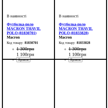
Футболка-поло
Футболка-поло
MACRON THAVIL
MACRON THAVIL
POLO (81830701)
POLO (81833828)
Macron
Macron
81830701
81833828
1 300
грн
1 300
грн
1 100
грн
1 100
грн
Колір
: Темно-синій
Колір
: Зелений