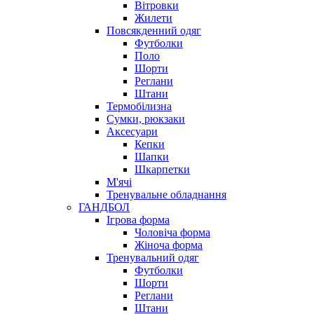
Вітровки
Жилети
Повсякденний одяг
Футболки
Поло
Шорти
Реглани
Штани
Термобілизна
Сумки, рюкзаки
Аксесуари
Кепки
Шапки
Шкарпетки
М'ячі
Тренувальне обладнання
ГАНДБОЛ
Ігрова форма
Чоловіча форма
Жіноча форма
Тренувальний одяг
Футболки
Шорти
Реглани
Штани