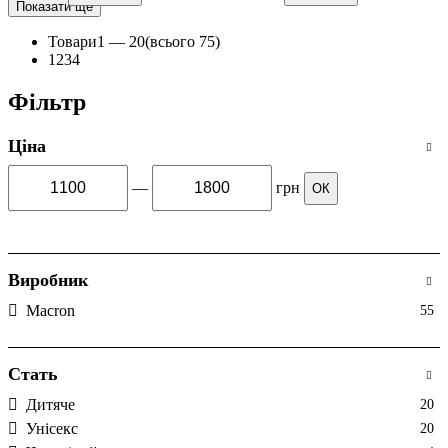
Показати ще
Колір
: Зелений
Колір
: Чорний
Товари
1 —
20
(всього 75)
1
2
3
4
Фільтр
Ціна
—
грн
ОК
Виробник
Macron
55
Стать
Дитяче
20
Унісекс
20