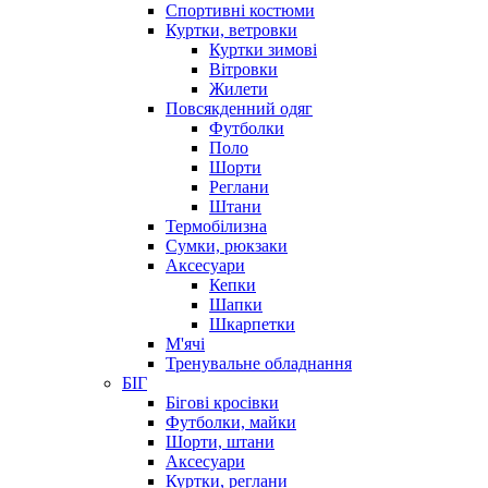
Спортивні костюми
Куртки, ветровки
Куртки зимові
Вітровки
Жилети
Повсякденний одяг
Футболки
Поло
Шорти
Реглани
Штани
Термобілизна
Сумки, рюкзаки
Аксесуари
Кепки
Шапки
Шкарпетки
М'ячі
Тренувальне обладнання
БІГ
Бігові кросівки
Футболки, майки
Шорти, штани
Аксесуари
Куртки, реглани