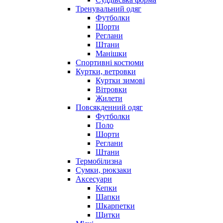
Тренувальний одяг
Футболки
Шорти
Реглани
Штани
Манішки
Спортивні костюми
Куртки, ветровки
Куртки зимові
Вітровки
Жилети
Повсякденний одяг
Футболки
Поло
Шорти
Реглани
Штани
Термобілизна
Сумки, рюкзаки
Аксесуари
Кепки
Шапки
Шкарпетки
Щитки