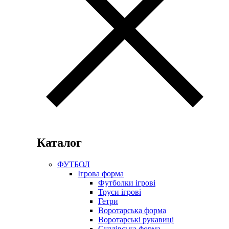
Каталог
ФУТБОЛ
Ігрова форма
Футболки ігрові
Труси ігрові
Гетри
Воротарська форма
Воротарські рукавиці
Суддівська форма