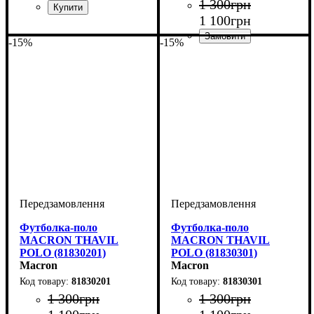
1 300
грн
1 100
грн
Колір
: Червоний
-15%
-15%
Колір
: Білий
Футболка-поло
Футболка-поло
MACRON THAVIL
MACRON THAVIL
POLO (81830201)
POLO (81830301)
Macron
Macron
81830201
81830301
1 300
грн
1 300
грн