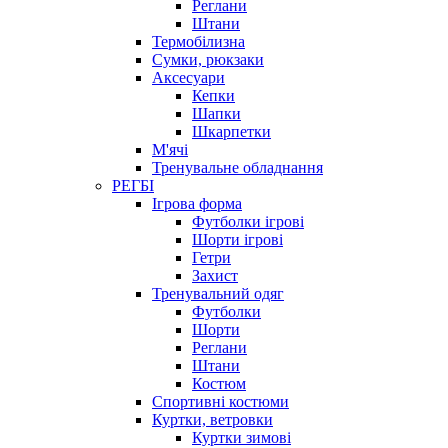
Реглани
Штани
Термобілизна
Сумки, рюкзаки
Аксесуари
Кепки
Шапки
Шкарпетки
М'ячі
Тренувальне обладнання
РЕГБІ
Ігрова форма
Футболки ігрові
Шорти ігрові
Гетри
Захист
Тренувальний одяг
Футболки
Шорти
Реглани
Штани
Костюм
Спортивні костюми
Куртки, ветровки
Куртки зимові