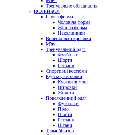
М'ячі
Тренувальне обладнання
ВОЛЕЙБОЛ
Ігрова форма
Чоловіча форма
Жіноча форма
Наколінники
Волейбольні кросівки
М'ячі
Тренувальний одяг
Футболки
Шорти
Реглани
Спортивні костюми
Куртки, ветровки
Куртки зимові
Вітровки
Жилети
Повсякденний одяг
Футболки
Поло
Шорти
Реглани
Штани
Термобілизна