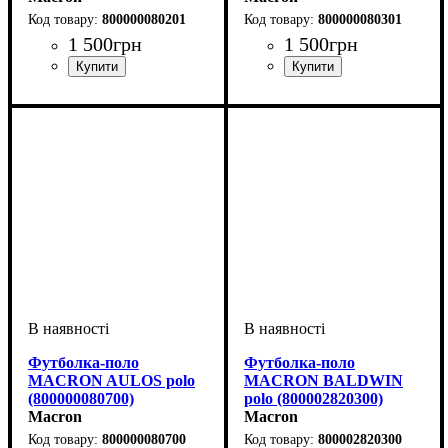
800000080201
800000080301
1 500
грн
1 500
грн
Стать
Виробник
Колір
: Червоний
: Дитяче, Унісекс
: Macron
Стать
Виробник
Колір
: Синій
: Дитяче, Унісекс
: Macron
Футболка-поло
Футболка-поло
MACRON AULOS polo
MACRON BALDWIN
(800000080700)
polo (800002820300)
Macron
Macron
800000080700
800002820300