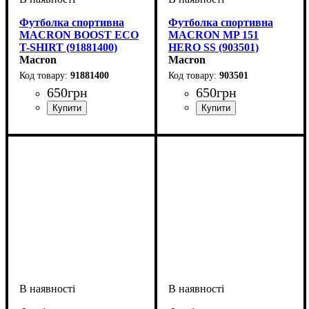
Футболка спортивна
Футболка спортивна
MACRON BOOST ECO
MACRON MP 151
T-SHIRT (91881400)
HERO SS (903501)
Macron
Macron
91881400
903501
650
грн
650
грн
Стать
Виробник
Колір
: Бордовий
: Дитяче, Унісекс,
: Macron
Стать
Виробник
Колір
: Білий
: Дитяче, Унісекс,
: Macron
Чоловічий
Чоловічий