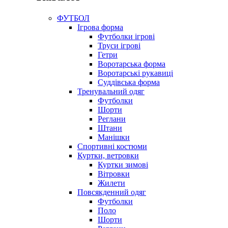
ФУТБОЛ
Ігрова форма
Футболки ігрові
Труси ігрові
Гетри
Воротарська форма
Воротарські рукавиці
Суддівська форма
Тренувальний одяг
Футболки
Шорти
Реглани
Штани
Манішки
Спортивні костюми
Куртки, ветровки
Куртки зимові
Вітровки
Жилети
Повсякденний одяг
Футболки
Поло
Шорти