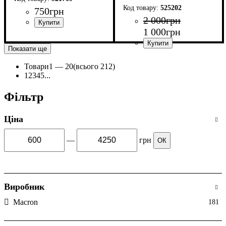
525202
750
грн
2 000
грн
1 000
грн
Виробник
Колір
: Чорний
: Macron
Показати ще
Стать
Виробник
Колір
: Червоний
: Жіночий
: Macron
Товари
1 —
20
(всього 212)
1
2
3
4
5
...
Фільтр
Ціна
—
грн
ОК
Виробник
Macron
181