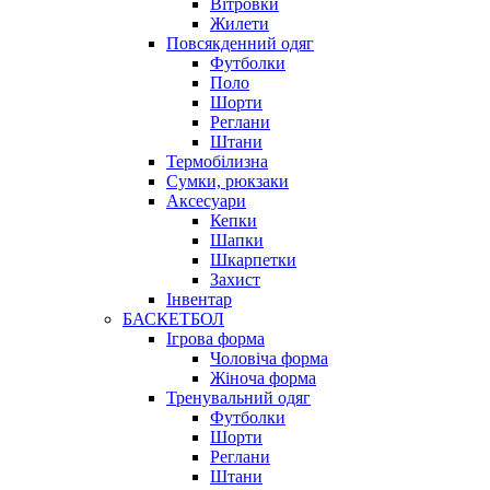
Вітровки
Жилети
Повсякденний одяг
Футболки
Поло
Шорти
Реглани
Штани
Термобілизна
Сумки, рюкзаки
Аксесуари
Кепки
Шапки
Шкарпетки
Захист
Інвентар
БАСКЕТБОЛ
Ігрова форма
Чоловіча форма
Жіноча форма
Тренувальний одяг
Футболки
Шорти
Реглани
Штани