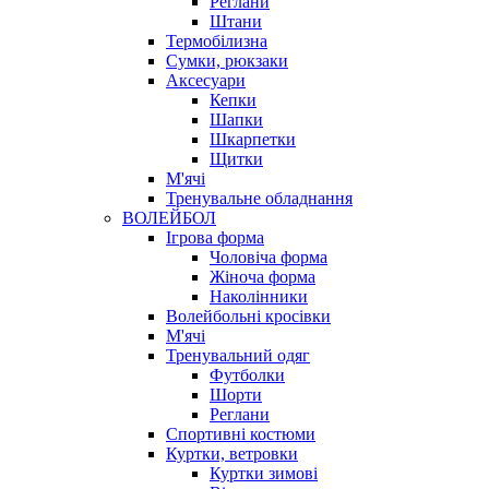
Реглани
Штани
Термобілизна
Сумки, рюкзаки
Аксесуари
Кепки
Шапки
Шкарпетки
Щитки
М'ячі
Тренувальне обладнання
ВОЛЕЙБОЛ
Ігрова форма
Чоловіча форма
Жіноча форма
Наколінники
Волейбольні кросівки
М'ячі
Тренувальний одяг
Футболки
Шорти
Реглани
Спортивні костюми
Куртки, ветровки
Куртки зимові