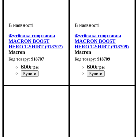
Футболка спортивна
Футболка спортивна
MACRON BOOST
MACRON BOOST
HERO T-SHIRT (918707)
HERO T-SHIRT (918709)
Macron
Macron
918707
918709
600
грн
600
грн
Стать
Виробник
Колір
: Темно-синій
: Дитяче, Унісекс,
: Macron
Стать
Виробник
Колір
: Чорний
: Дитяче, Унісекс,
: Macron
Чоловічий
Чоловічий