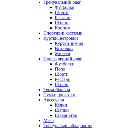
Тренувальний одяг
Футболки
Шорти
Реглани
Штани
Костюм
Спортивні костюми
Куртки, ветровки
Куртки зимові
Вітровки
Жилети
Повсякденний одяг
Футболки
Поло
Шорти
Реглани
Штани
Термобілизна
Сумки, рюкзаки
Аксесуари
Кепки
Шапки
Шкарпетки
М'ячі
Тренувальне обладнання