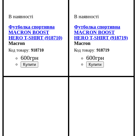
Футболка спортивна
Футболка спортивна
MACRON BOOST
MACRON BOOST
HERO T-SHIRT (918710)
HERO T-SHIRT (918719)
Macron
Macron
918710
918719
600
грн
600
грн
Стать
Виробник
Колір
: Блакитний
: Дитяче, Унісекс,
: Macron
Стать
Виробник
Колір
: Сірий
: Дитяче, Унісекс,
: Macron
Чоловічий
Чоловічий