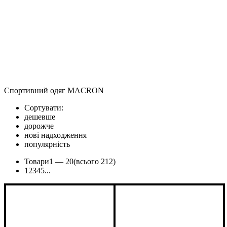
Спортивний одяг MACRON
Сортувати:
дешевше
дорожче
нові надходження
популярність
Товари
1 —
20
(всього 212)
1
2
3
4
5
...