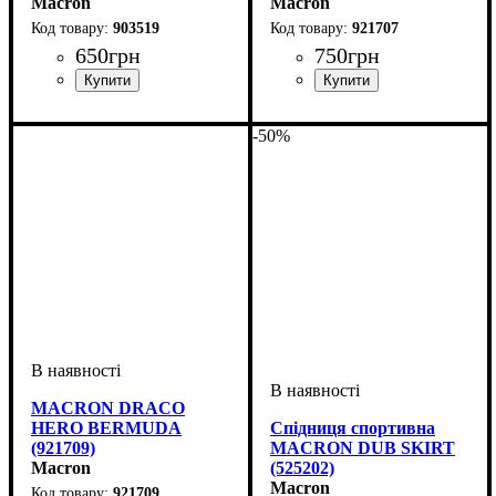
Macron
Macron
903519
921707
650
грн
750
грн
Стать
Виробник
Колір
: Сірий
: Чоловічий, Дитяче,
: Macron
Виробник
Колір
: Темно-синій
: Macron
Унісекс
-50%
MACRON DRACO
HERO BERMUDA
Спідниця спортивна
(921709)
MACRON DUB SKIRT
Macron
(525202)
Macron
921709