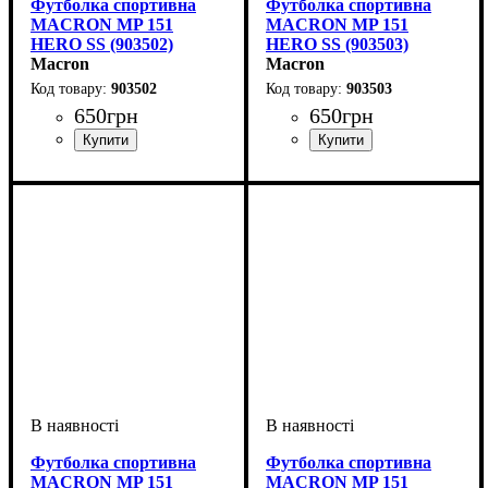
Футболка спортивна
Футболка спортивна
MACRON MP 151
MACRON MP 151
HERO SS (903502)
HERO SS (903503)
Macron
Macron
903502
903503
650
грн
650
грн
Стать
Виробник
Колір
: Червоний
: Чоловічий, Дитяче,
: Macron
Стать
Виробник
Колір
: Синій
: Унісекс, Чоловічий,
: Macron
Унісекс
Дитяче
Футболка спортивна
Футболка спортивна
MACRON MP 151
MACRON MP 151