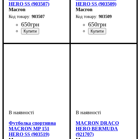
HERO SS (903507)
HERO SS (903509)
Macron
Macron
903507
903509
650
грн
650
грн
Стать
Виробник
Колір
: Темно-синій
: Чоловічий, Дитяче,
: Macron
Стать
Виробник
Колір
: Чорний
: Чоловічий, Дитяче,
: Macron
Унісекс
Унісекс
Футболка спортивна
MACRON DRACO
MACRON MP 151
HERO BERMUDA
HERO SS (903519)
(921707)