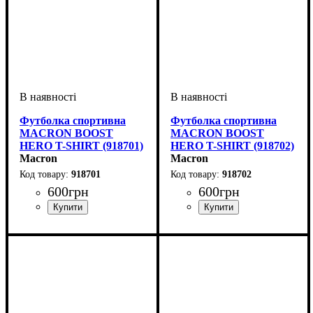
Футболка спортивна
Футболка спортивна
MACRON BOOST
MACRON BOOST
HERO T-SHIRT (918701)
HERO T-SHIRT (918702)
Macron
Macron
918701
918702
600
грн
600
грн
Стать
Виробник
Колір
: Білий
: Дитяче, Унісекс,
: Macron
Стать
Виробник
Колір
: Червоний
: Дитяче, Унісекс,
: Macron
Чоловічий
Чоловічий