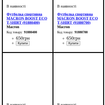
Футболка спортивна
Футболка спортивна
MACRON BOOST ECO
MACRON BOOST ECO
T-SHIRT (91880400)
T-SHIRT (91880700)
Macron
Macron
91880400
91880700
650
грн
650
грн
Стать
Виробник
Колір
: Зелений
: Дитяче, Унісекс,
: Macron
Стать
Виробник
Колір
: Темно-синій
: Дитяче, Унісекс,
: Macron
Чоловічий
Чоловічий