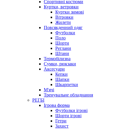
Спортивні костюми
Куртки, ветровки
Куртки зимові
Вітровки
Жилети
Повсякденний одяг
Футболки
Поло
Шорти
Реглани
Штани
Термобілизна
Сумки, рюкзаки
Аксесуари
Кепки
Шапки
Шкарпетки
М'ячі
Тренувальне обладнання
РЕГБІ
Ігрова форма
Футболки ігрові
Шорти ігрові
Гетри
Захист