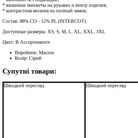
* вязанные манжеты на рукавах и внизу изделия;
* контрастная молния на полный замок;
Состав: 88% CO - 12% PL (INTERCOT)
Доступные размеры: XS, S, M, L, XL, XXL, 3XL
Цвет: В Ассортименте
Виробник:
Macron
Колір:
Сірий
Супутні товари:
Швидкий перегляд
Швидкий перегляд