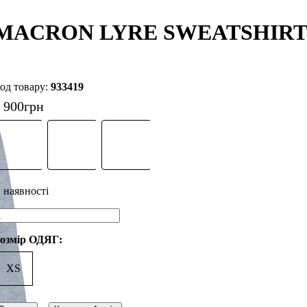
MACRON LYRE SWEATSHIRT (
933419
 900
грн
озмір ОДЯГ:
XS