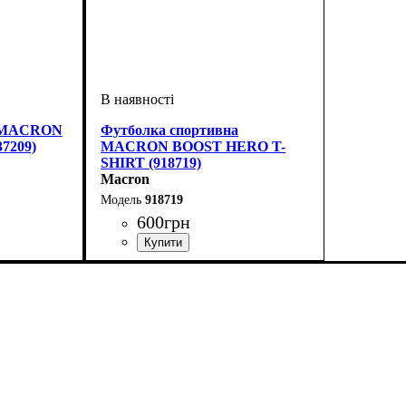
й MACRON
Футболка спортивна
7209)
MACRON BOOST HERO T-
SHIRT (918719)
Macron
918719
600
грн
Стать
Виробник
Колір
: Сірий
: Дитяче, Унісекс, Чоловічий
: Macron