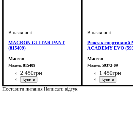
MACRON GUITAR PANT
Рюкзак спортивни
(815409)
ACADEMY EVO (593
Macron
Macron
815409
59372-09
2 450
грн
1 450
грн
Виробник
Колір
: Чорний
: Macron
Стать
Виробник
Колір
: Чорний
: Унісекс, Дитяче
: Macron
Поставити питання
Написати відгук