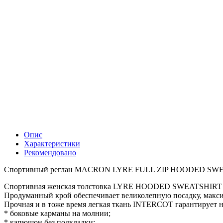
Опис
Характеристики
Рекомендовано
Спортивный реглан MACRON LYRE FULL ZIP HOODED SW
Спортивная женская толстовка LYRE HOODED SWEATSHIRT отл
Продуманный крой обеспечивает великолепную посадку, макс
Прочная и в тоже время легкая ткань INTERCOT гарантирует н
* боковые карманы на молнии;
* капюшон без подкладки;