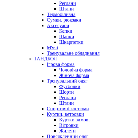
Реглани
Штани
Термобілизна
Сумки, рюкзаки
Аксесуари
Кепки
Шапки
Шкарпетки
М'ячі
Тренувальне обладнання
ГАНДБОЛ
Ігрова форма
Чоловіча форма
Жіноча форма
Тренувальний одяг
Футболки
Шорти
Реглани
Штани
Спортивні костюми
Куртки, ветровки
Куртки зимові
Вітровки
Жилети
Повсякденний одяг