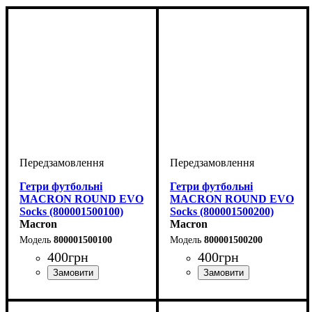
Гетри футбольні
Гетри футбольні
MACRON ROUND EVO
MACRON ROUND EVO
Socks (800001500100)
Socks (800001500200)
Macron
Macron
800001500100
800001500200
400
грн
400
грн
Виробник
Колір
: Білий
: Macron
Виробник
Колір
: Червоний
: Macron