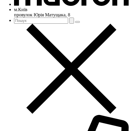
м.Київ
провулок Юрія Матущака, 8