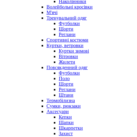
Наколінники
Волейбольні кросівки
М'ячі
Тренувальний одяг
Футболки
Шорти
Реглани
Спортивні костюми
Куртки, ветровки
Куртки зимові
Вітровки
Жилети
Повсякденний одяг
Футболки
Поло
Шорти
Реглани
Штани
Термобілизна
Сумки, рюкзаки
Аксесуари
Кепки
Шапки
Шкарпетки
Захист