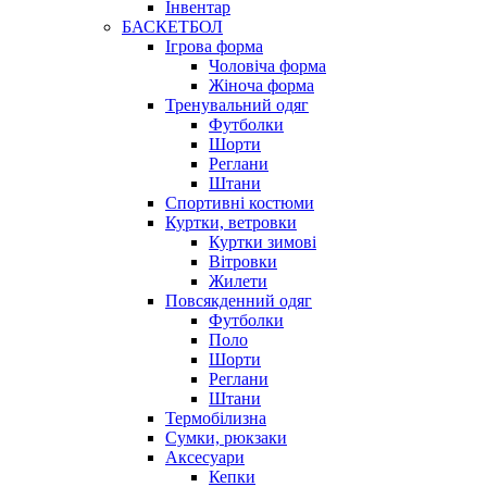
Інвентар
БАСКЕТБОЛ
Ігрова форма
Чоловіча форма
Жіноча форма
Тренувальний одяг
Футболки
Шорти
Реглани
Штани
Спортивні костюми
Куртки, ветровки
Куртки зимові
Вітровки
Жилети
Повсякденний одяг
Футболки
Поло
Шорти
Реглани
Штани
Термобілизна
Сумки, рюкзаки
Аксесуари
Кепки