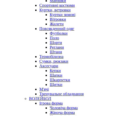
Манішки
Спортивні костюми
Куртки, ветровки
Куртки зимові
Вітровки
Жилети
Повсякденний одяг
Футболки
Поло
Шорти
Реглани
Штани
Термобілизна
Сумки, рюкзаки
Аксесуари
Кепки
Шапки
Шкарпетки
Щитки
М'ячі
Тренувальне обладнання
ВОЛЕЙБОЛ
Ігрова форма
Чоловіча форма
Жіноча форма