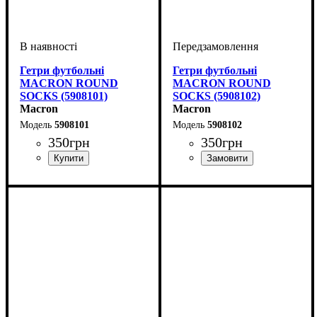
Гетри футбольні
Гетри футбольні
MACRON ROUND
MACRON ROUND
SOCKS (5908101)
SOCKS (5908102)
Macron
Macron
5908101
5908102
350
грн
350
грн
Стать
Виробник
Колір
: Білий
: Дитяче, Жіночий,
: Macron
Стать
Виробник
Колір
: Червоний
: Дитяче, Жіночий,
: Macron
Унісекс, Чоловічий
Унісекс, Чоловічий