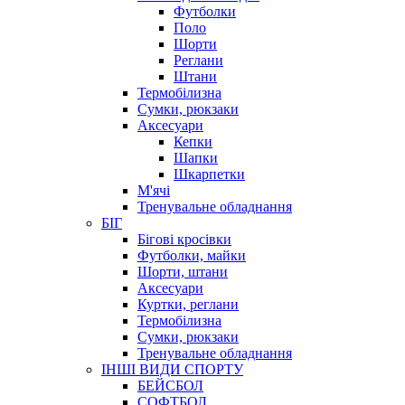
Футболки
Поло
Шорти
Реглани
Штани
Термобілизна
Сумки, рюкзаки
Аксесуари
Кепки
Шапки
Шкарпетки
М'ячі
Тренувальне обладнання
БІГ
Бігові кросівки
Футболки, майки
Шорти, штани
Аксесуари
Куртки, реглани
Термобілизна
Сумки, рюкзаки
Тренувальне обладнання
ІНШІ ВИДИ СПОРТУ
БЕЙСБОЛ
СОФТБОЛ