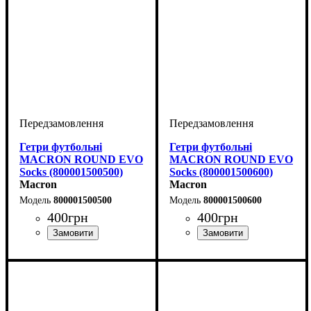
Гетри футбольні
Гетри футбольні
MACRON ROUND EVO
MACRON ROUND EVO
Socks (800001500500)
Socks (800001500600)
Macron
Macron
800001500500
800001500600
400
грн
400
грн
Виробник
Колір
: Жовтий
: Macron
Виробник
Колір
: Фіолетовий
: Macron