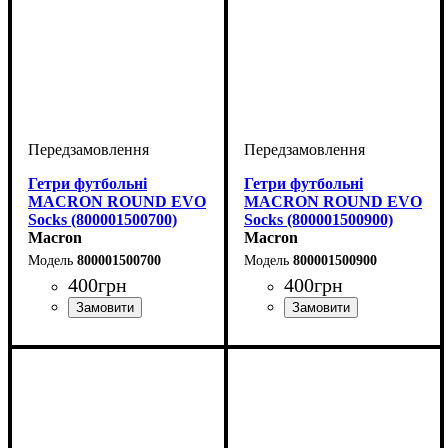
Гетри футбольні
Гетри футбольні
MACRON ROUND EVO
MACRON ROUND EVO
Socks (800001500700)
Socks (800001500900)
Macron
Macron
800001500700
800001500900
400
грн
400
грн
Виробник
Колір
: Темно-синій
: Macron
Виробник
Колір
: Чорний
: Macron