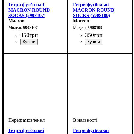
Гетри футбольні
Гетри футбольні
MACRON ROUND
MACRON ROUND
SOCKS (5908107)
SOCKS (5908109)
Macron
Macron
5908107
5908109
350
грн
350
грн
Стать
Виробник
Колір
: Темно-синій
: Дитяче, Жіночий,
: Macron
Стать
Виробник
Колір
: Чорний
: Дитяче, Жіночий,
: Macron
Унісекс, Чоловічий
Унісекс, Чоловічий
Гетри футбольні
Гетри футбольні