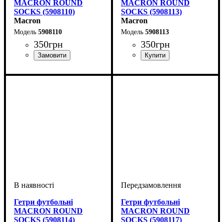
MACRON ROUND
MACRON ROUND
SOCKS (5908110)
SOCKS (5908113)
Macron
Macron
5908110
5908113
350
грн
350
грн
Стать
Виробник
: Дитяче, Жіночий,
: Macron
Стать
Виробник
Колір
: Помаранчевий
: Дитяче, Жіночий,
: Macron
Унісекс, Чоловічий
Унісекс, Чоловічий
Гетри футбольні
Гетри футбольні
MACRON ROUND
MACRON ROUND
SOCKS (5908114)
SOCKS (5908117)