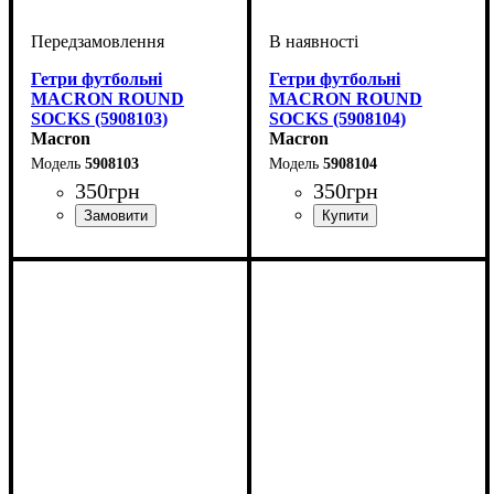
Гетри футбольні
Гетри футбольні
MACRON ROUND
MACRON ROUND
SOCKS (5908103)
SOCKS (5908104)
Macron
Macron
5908103
5908104
350
грн
350
грн
Стать
Виробник
Колір
: Синій
: Дитяче, Жіночий,
: Macron
Стать
Виробник
Колір
: Зелений
: Дитяче, Жіночий,
: Macron
Унісекс, Чоловічий
Унісекс, Чоловічий