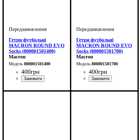
Гетри футбольні
Гетри футбольні
MACRON ROUND EVO
MACRON ROUND EVO
Socks (800001501400)
Socks (800001501700)
Macron
Macron
800001501400
800001501700
400
грн
400
грн
Виробник
Колір
: Бордовий
: Macron
Виробник
Колір
: Зелений
: Macron