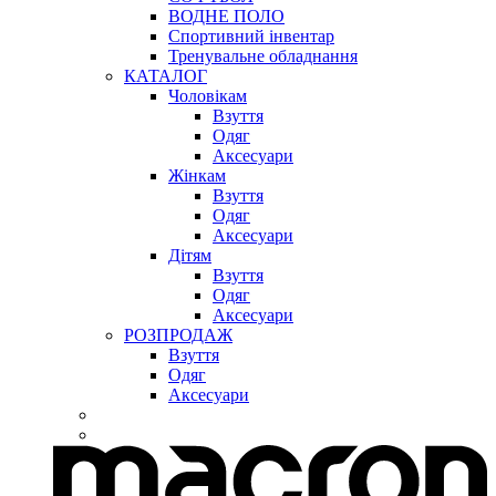
ВОДНЕ ПОЛО
Спортивний інвентар
Тренувальне обладнання
КАТАЛОГ
Чоловікам
Взуття
Одяг
Аксесуари
Жінкам
Взуття
Одяг
Аксесуари
Дітям
Взуття
Одяг
Аксесуари
РОЗПРОДАЖ
Взуття
Одяг
Аксесуари