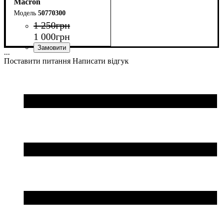
Macron
50770300
1 250
грн
1 000
грн
...
Колір
: Синій
Поставити питання
Написати відгук