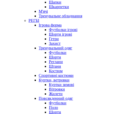
Шапки
Шкарпетки
М'ячі
Тренувальне обладнання
РЕГБІ
Ігрова форма
Футболки ігрові
Шорти ігрові
Гетри
Захист
Тренувальний одяг
Футболки
Шорти
Реглани
Штани
Костюм
Спортивні костюми
Куртки, ветровки
Куртки зимові
Вітровки
Жилети
Повсякденний одяг
Футболки
Поло
Шорти