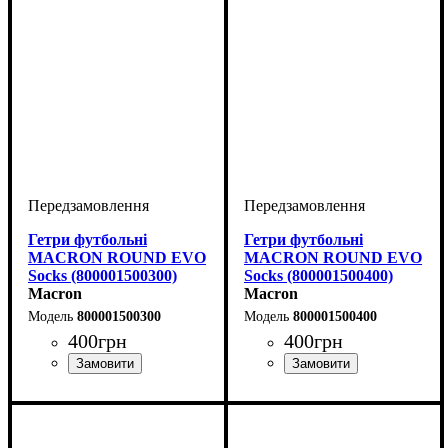
Гетри футбольні
Гетри футбольні
MACRON ROUND EVO
MACRON ROUND EVO
Socks (800001500300)
Socks (800001500400)
Macron
Macron
800001500300
800001500400
400
грн
400
грн
Виробник
Колір
: Синій
: Macron
Виробник
Колір
: Зелений
: Macron