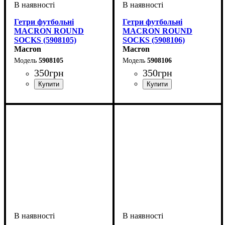
Гетри футбольні
Гетри футбольні
MACRON ROUND
MACRON ROUND
SOCKS (5908105)
SOCKS (5908106)
Macron
Macron
5908105
5908106
350
грн
350
грн
Стать
Виробник
Колір
: Жовтий
: Дитяче, Жіночий,
: Macron
Стать
Виробник
Колір
: Фіолетовий
: Дитяче, Жіночий,
: Macron
Унісекс, Чоловічий
Унісекс, Чоловічий