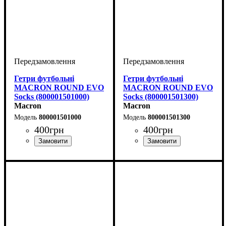
Гетри футбольні
Гетри футбольні
MACRON ROUND EVO
MACRON ROUND EVO
Socks (800001501000)
Socks (800001501300)
Macron
Macron
800001501000
800001501300
400
грн
400
грн
Виробник
: Macron
Виробник
Колір
: Помаранчевий
: Macron