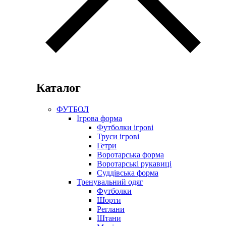
Каталог
ФУТБОЛ
Ігрова форма
Футболки ігрові
Труси ігрові
Гетри
Воротарська форма
Воротарські рукавиці
Суддівська форма
Тренувальний одяг
Футболки
Шорти
Реглани
Штани