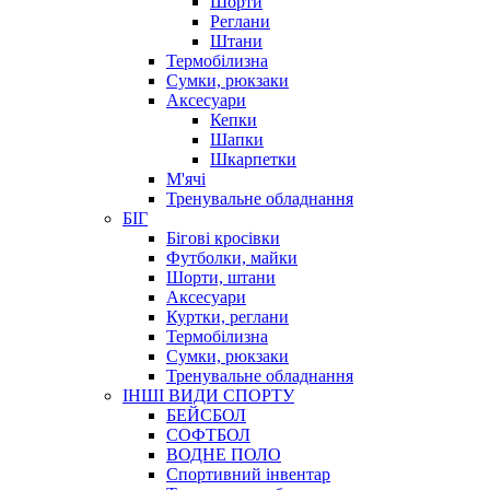
Шорти
Реглани
Штани
Термобілизна
Сумки, рюкзаки
Аксесуари
Кепки
Шапки
Шкарпетки
М'ячі
Тренувальне обладнання
БІГ
Бігові кросівки
Футболки, майки
Шорти, штани
Аксесуари
Куртки, реглани
Термобілизна
Сумки, рюкзаки
Тренувальне обладнання
ІНШІ ВИДИ СПОРТУ
БЕЙСБОЛ
СОФТБОЛ
ВОДНЕ ПОЛО
Спортивний інвентар