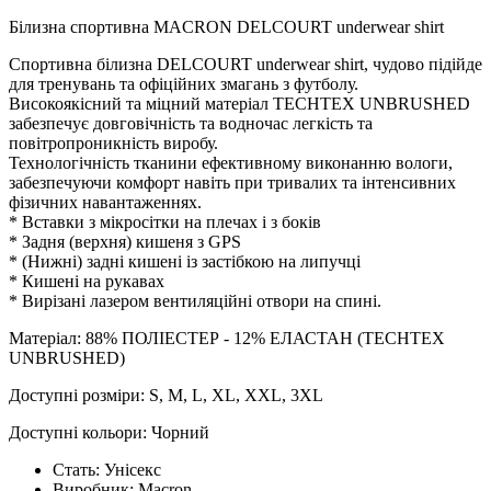
Білизна спортивна MACRON DELCOURT underwear shirt
Спортивна білизна DELCOURT underwear shirt, чудово підійде
для тренувань та офіційних змагань з футболу.
Високоякісний та міцний матеріал TECHTEX UNBRUSHED
забезпечує довговічність та водночас легкість та
повітропроникність виробу.
Технологічність тканини ефективному виконанню вологи,
забезпечуючи комфорт навіть при тривалих та інтенсивних
фізичних навантаженнях.
* Вставки з мікросітки на плечах і з боків
* Задня (верхня) кишеня з GPS
* (Нижні) задні кишені із застібкою на липучці
* Кишені на рукавах
* Вирізані лазером вентиляційні отвори на спині.
Матеріал: 88% ПОЛІЕСТЕР - 12% ЕЛАСТАН (TECHTEX
UNBRUSHED)
Доступні розміри: S, M, L, XL, XXL, 3XL
Доступні кольори: Чорний
Стать:
Унісекс
Виробник:
Macron