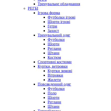
Тренувальне обладнання
РЕГБІ
Ігрова форма
Футболки ігрові
Шорти ігрові
Гетри
Захист
Тренувальний одяг
Футболки
Шорти
Реглани
Штани
Костюм
Спортивні костюми
Куртки, ветровки
Куртки зимові
Вітровки
Жилети
Повсякденний одяг
Футболки
Поло
Шорти
Реглани
Штани
Термобілизна