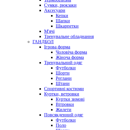
Сумки, рюкзаки
Аксесуари
Кепки
Шапки
Шкарпетки
М'ячі
Тренувальне обладнання
ГАНДБОЛ
Ігрова форма
Чоловіча форма
Жіноча форма
Тренувальний одяг
Футболки
Шорти
Реглани
Штани
Спортивні костюми
Куртки, ветровки
Куртки зимові
Вітровки
Жилети
Повсякденний одяг
Футболки
Поло