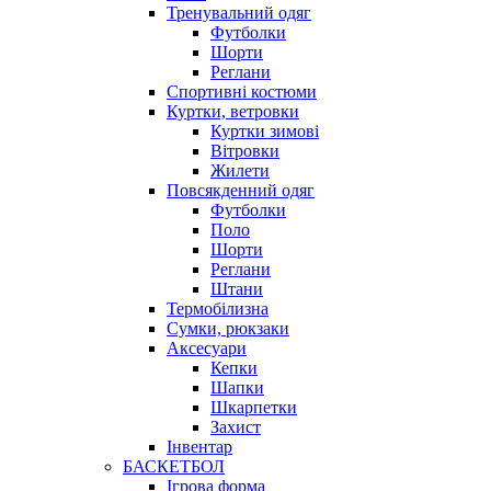
Тренувальний одяг
Футболки
Шорти
Реглани
Спортивні костюми
Куртки, ветровки
Куртки зимові
Вітровки
Жилети
Повсякденний одяг
Футболки
Поло
Шорти
Реглани
Штани
Термобілизна
Сумки, рюкзаки
Аксесуари
Кепки
Шапки
Шкарпетки
Захист
Інвентар
БАСКЕТБОЛ
Ігрова форма