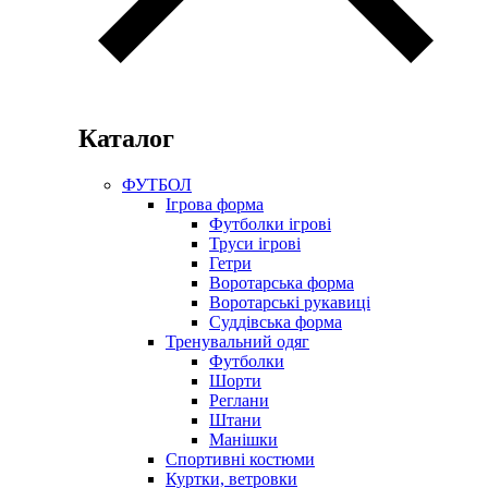
Каталог
ФУТБОЛ
Ігрова форма
Футболки ігрові
Труси ігрові
Гетри
Воротарська форма
Воротарські рукавиці
Суддівська форма
Тренувальний одяг
Футболки
Шорти
Реглани
Штани
Манішки
Спортивні костюми
Куртки, ветровки