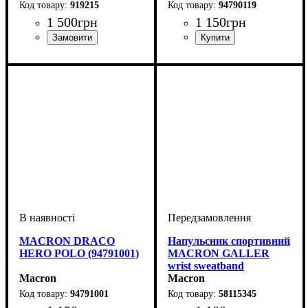
919215
94790119
1 500
грн
1 150
грн
Стать
Виробник
Колір
: Жовтий
: Дитяче, Унісекс,
: Macron
Виробник
Колір
: Білий
: Macron
Чоловічий
MACRON DRACO
Напульсник спортивний
HERO POLO (94791001)
MACRON GALLER
wrist sweatband
Macron
(58115345)
Macron
94791001
58115345