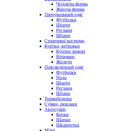
Чоловіча форма
Жіноча форма
Тренувальний одяг
Футболки
Шорти
Реглани
Штани
Спортивні костюми
Куртки, ветровки
Куртки зимові
Вітровки
Жилети
Повсякденний одяг
Футболки
Поло
Шорти
Реглани
Штани
Термобілизна
Сумки, рюкзаки
Аксесуари
Кепки
Шапки
Шкарпетки
М'ячі