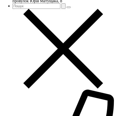
провулок Юрія Матущака, 8