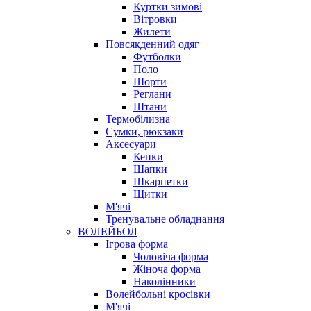
Куртки зимові
Вітровки
Жилети
Повсякденний одяг
Футболки
Поло
Шорти
Реглани
Штани
Термобілизна
Сумки, рюкзаки
Аксесуари
Кепки
Шапки
Шкарпетки
Щитки
М'ячі
Тренувальне обладнання
ВОЛЕЙБОЛ
Ігрова форма
Чоловіча форма
Жіноча форма
Наколінники
Волейбольні кросівки
М'ячі