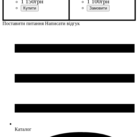
1 150
грн
1 100
грн
Виробник
: Macron
Стать
Виробник
Колір
: Чорний
: Унісекс
: Macron
Поставити питання
Написати відгук
Каталог