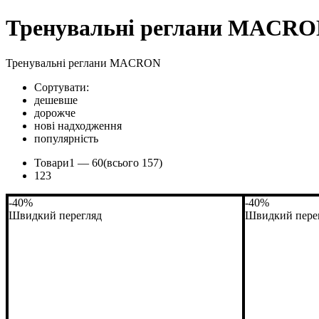
Тренувальні реглани MACR
Тренувальні реглани MACRON
Сортувати:
дешевше
дорожче
нові надходження
популярність
Товари
1 —
60
(всього 157)
1
2
3
-40%
-40%
Швидкий перегляд
Швидкий пере