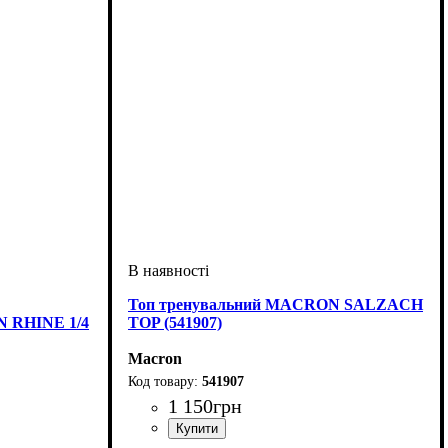
Топ тренувальний MACRON SALZACH
N RHINE 1/4
TOP (541907)
Macron
541907
1 150
грн
Стать
Виробник
Колір
: Темно-синій
: Дитяче, Унісекс
: Macron