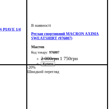
 PIAVE 1/4
Реглан спортивний MACRON AXIMA
SWEATSHIRT (976807)
Macron
976807
2 000
грн
1 750
грн
-20%
Стать
Виробник
Колір
: Темно-синій
: Дитяче, Унісекс
: Macron
Швидкий перегляд