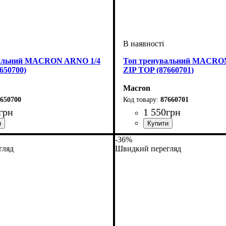
вальний MACRON ARNO 1/4
Топ тренувальний MACRON
650700)
ZIP TOP (87660701)
Macron
650700
87660701
грн
1 550
грн
-синій
Macron
Виробник
Колір
: Темно-синій
: Macron
-36%
гляд
Швидкий перегляд