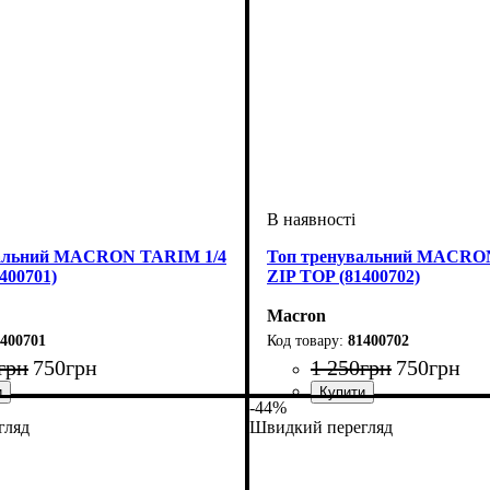
вальний MACRON TARIM 1/4
Топ тренувальний MACRO
400701)
ZIP TOP (81400702)
Macron
400701
81400702
грн
750
грн
1 250
грн
750
грн
-44%
-синій
е, Унісекс
Macron
Стать
Виробник
Колір
: Темно-синій
: Дитяче, Унісекс
: Macron
гляд
Швидкий перегляд