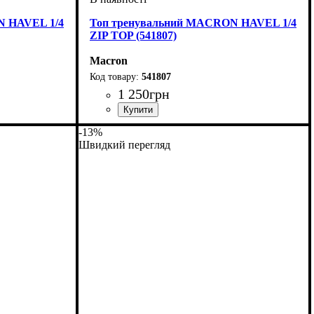
N HAVEL 1/4
Топ тренувальний MACRON HAVEL 1/4
ZIP TOP (541807)
Macron
541807
1 250
грн
Виробник
Колір
: Темно-синій
: Macron
-13%
Швидкий перегляд