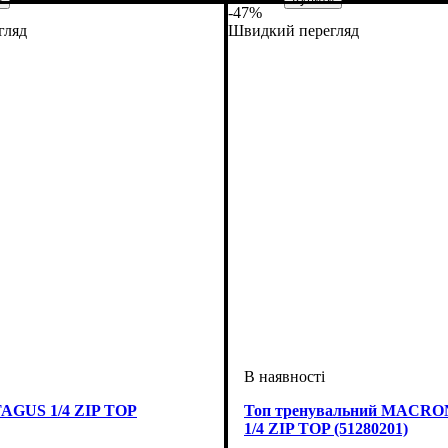
-47%
оний
че
Macron
Стать
Виробник
Колір
: Синій
: Дитяче
: Macron
гляд
Швидкий перегляд
GUS 1/4 ZIP TOP
Топ тренувальний MACR
1/4 ZIP TOP (51280201)