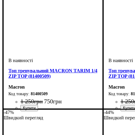
Топ тренувальний MACRON TARIM 1/4
Топ трену
ZIP TOP (81400509)
ZIP TOP (81
Macron
Macron
81400509
81
1 250
грн
750
грн
1 250
-47%
-44%
Стать
Виробник
Колір
: Жовтий
: Дитяче, Унісекс
: Macron
Стать
Виробник
Колір
: Темно
: Дитяч
: 
Швидкий перегляд
Швидкий пере