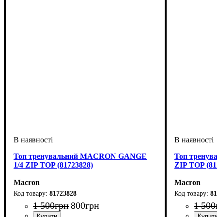
Топ тренувальний MACRON GANGE
Топ трену
1/4 ZIP TOP (81723828)
ZIP TOP (81
Macron
Macron
81723828
81
1 500
грн
800
грн
1 500