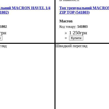
вальний MACRON HAVEL 1/4
Топ тренувальний MACRO
1802)
ZIP TOP (541803)
Macron
1802
541803
грн
1 250
грн
оний
Macron
Виробник
Колір
: Синій
: Macron
гляд
Швидкий перегляд