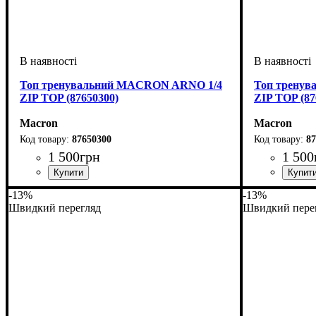
Топ тренувальний MACRON ARNO 1/4
Топ трену
ZIP TOP (87650300)
ZIP TOP (87
Macron
Macron
87650300
87
1 500
грн
1 500
Виробник
Колір
: Синій
: Macron
Виробник
Колір
: Темно
: 
-13%
-13%
Швидкий перегляд
Швидкий пере