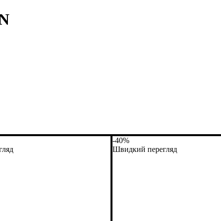
ON
-40%
гляд
Швидкий перегляд