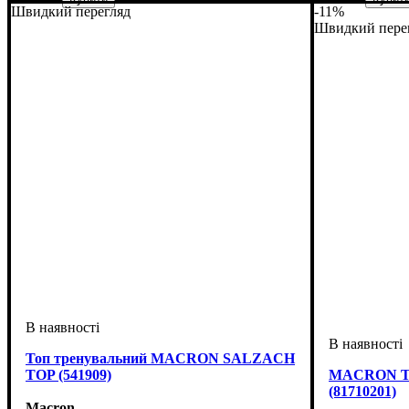
Швидкий перегляд
-11%
Стать
Виробник
Колір
: Зелений
: Дитяче, Унісекс
: Macron
Стать
Виробник
Колір
: Черв
: Дитя
: 
Швидкий пере
Топ тренувальний MACRON SALZACH
TOP (541909)
MACRON TA
(81710201)
Macron