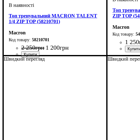
Топ трену
Топ тренувальний MACRON TALENT
ZIP TOP (54
1/4 ZIP TOP (58210701)
Macron
Macron
54
58210701
1 250
2 250
грн
1 200
грн
Виробник
Колір
: Черв
: 
Швидкий перегляд
Швидкий пере
Стать
Виробник
Колір
: Темно-синій
: Чоловічий, Унісекс
: Macron