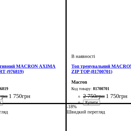
ортивний MACRON AXIMA
Топ тренувальний MACRO
T (976819)
ZIP TOP (81700701)
Macron
6819
81700701
грн
1 750
грн
2 750
грн
1 750
грн
-18%
е, Унісекс
Macron
Стать
Виробник
Колір
: Темно-синій
: Дитяче, Унісекс
: Macron
гляд
Швидкий перегляд