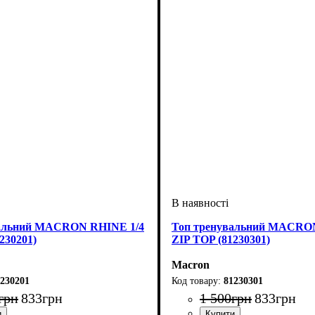
вальний MACRON RHINE 1/4
Топ тренувальний MACRO
230201)
ZIP TOP (81230301)
Macron
230201
81230301
грн
833
грн
1 500
грн
833
грн