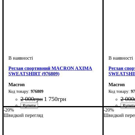
Реглан спортивний MACRON AXIMA
Реглан сп
SWEATSHIRT (976809)
SWEATSHIR
Macron
Macron
976809
97
2 000
грн
1 750
грн
2 000
-20%
-20%
Стать
Виробник
Колір
: Чорний
: Дитяче, Унісекс
: Macron
Стать
Виробник
Колір
: Сірий
: Дитяч
: 
Швидкий перегляд
Швидкий пере