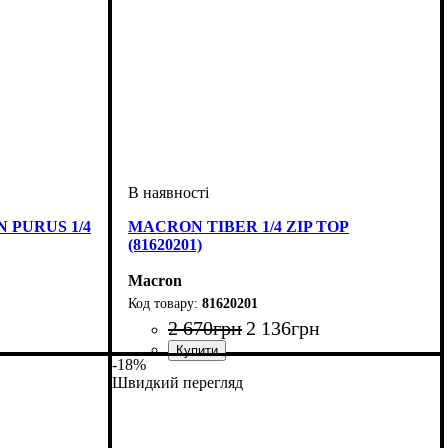
N PURUS 1/4
MACRON TIBER 1/4 ZIP TOP
(81620201)
Macron
81620201
2 670
грн
2 136
грн
-18%
Виробник
Колір
: Червоний
: Macron
Швидкий перегляд