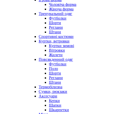
Чоловіча форма
Жіноча форма
Тренувальний одяг
Футболки
Шорти
Реглани
Штани
Спортивні костюми
Куртки, ветровки
Куртки зимові
Вітровки
Жилети
Повсякденний одяг
Футболки
Поло
Шорти
Реглани
Штани
Термобілизна
Сумки, рюкзаки
Аксесуари
Кепки
Шапки
Шкарпетки