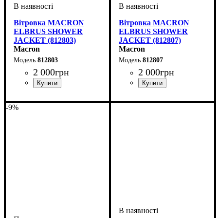
Вітровка MACRON
Вітровка MACRON
ELBRUS SHOWER
ELBRUS SHOWER
JACKET (812803)
JACKET (812807)
Macron
Macron
812803
812807
2 000
грн
2 000
грн
Стать
Виробник
Колір
: Синій
: Дитяче, Унісекс
: Macron
Стать
Виробник
Колір
: Темно-синій
: Дитяче, Унісекс
: Macron
-9%