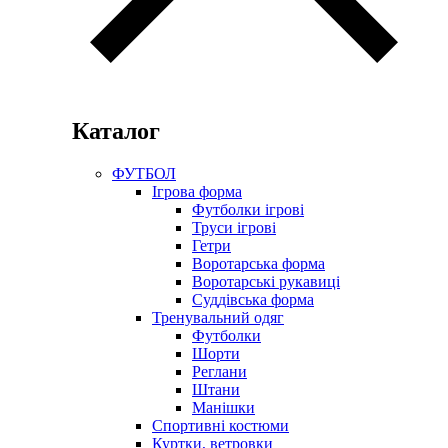
Каталог
ФУТБОЛ
Ігрова форма
Футболки ігрові
Труси ігрові
Гетри
Воротарська форма
Воротарські рукавиці
Суддівська форма
Тренувальний одяг
Футболки
Шорти
Реглани
Штани
Манішки
Спортивні костюми
Куртки, ветровки