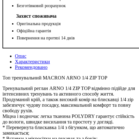
Безготівковий розрахунок
Захист споживача
Оригінальна продукція
Офіційна гарантія
Повернення на протязі 14 днів
Опис
Характеристики
Рекомендовано
Топ тренувальний MACRON ARNO 1/4 ZIP TOP
Тренувальний реглан ARNO 1/4 ZIP TOP відмінно підійде для
інтенсивних тренувань та активного способу життя.
Продуманий крій, а також високий комір на блискавці 1/4 zip
забезпечує чудову посадку, максимальний комфорт та повну
свободу рухів.
Міцна і водночас легка тканина POLYDRY гарантує стійкість
до вологи, швидке висихання та простоту у догляді.
* Перевернута блискавка 1/4 з бігунком, що автоматично
замикається;
* Вставки з мікросітки на рукавах та з боків;