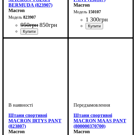
BERMUDA (823907)
Macron
Macron
150107
823907
1 300
грн
950
грн
850
грн
Стать
Виробник
Колір
: Темно-синій
: Унісекс
: Macron
Стать
Виробник
Колір
: Темно-синій
: Дитяче, Унісекс,
: Macron
Чоловічий
Штани спортивні
Штани спортивні
MACRON IRTYS PANT
MACRON MAAS PANT
(823807)
(800000370700)
Macron
Macron