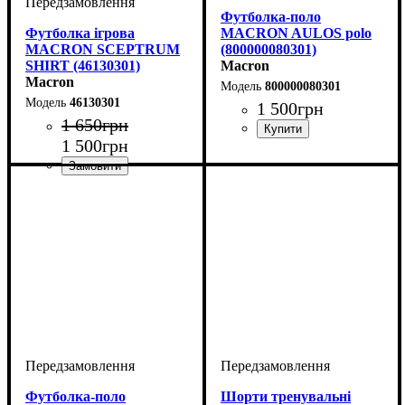
Футболка-поло
Футболка ігрова
MACRON AULOS polo
MACRON SCEPTRUM
(800000080301)
SHIRT (46130301)
Macron
Macron
800000080301
46130301
1 500
грн
1 650
грн
1 500
грн
Стать
Виробник
Колір
: Синій
: Дитяче, Унісекс
: Macron
Стать
Виробник
Колір
: Синій
: Унісекс
: Macron
Футболка-поло
Шорти тренувальні