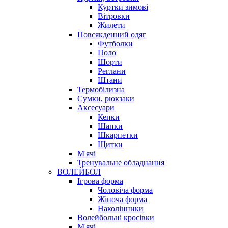
Куртки зимові
Вітровки
Жилети
Повсякденний одяг
Футболки
Поло
Шорти
Реглани
Штани
Термобілизна
Сумки, рюкзаки
Аксесуари
Кепки
Шапки
Шкарпетки
Щитки
М'ячі
Тренувальне обладнання
ВОЛЕЙБОЛ
Ігрова форма
Чоловіча форма
Жіноча форма
Наколінники
Волейбольні кросівки
М'ячі