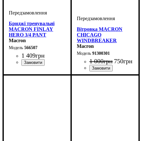
Бриджі тренувальні
MACRON FINLAY
Вітровка MACRON
HERO 3/4 PANT
CHICAGO
(566507)
Macron
WINDBREAKER
(91300301)
Macron
566507
91300301
1 409
грн
1 000
грн
750
грн
Виробник
Колір
: Темно-синій
: Macron
Стать
Виробник
Колір
: Синій
: Дитяче, Унісекс
: Macron