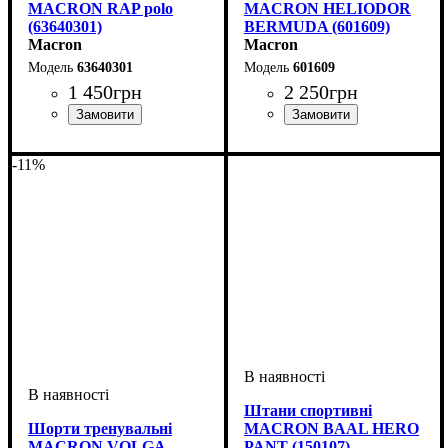
MACRON RAP polo
MACRON HELIODOR
(63640301)
BERMUDA (601609)
Macron
Macron
63640301
601609
1 450
грн
2 250
грн
Колір
: Синій
Колір
: Чорний
-11%
Штани спортивні
Шорти тренувальні
MACRON BAAL HERO
MACRON VOLGA
PANT (150107)