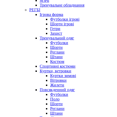
М'ячі
Тренувальне обладнання
РЕГБІ
Ігрова форма
Футболки ігрові
Шорти ігрові
Гетри
Захист
Тренувальний одяг
Футболки
Шорти
Реглани
Штани
Костюм
Спортивні костюми
Куртки, ветровки
Куртки зимові
Вітровки
Жилети
Повсякденний одяг
Футболки
Поло
Шорти
Реглани
Штани