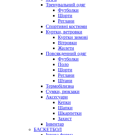
Тренувальний одяг
Футболки
Шорти
Реглани
Спортивні костюми
Куртки, ветровки
Куртки зимові
Вітровки
Жилети
Повсякденний одяг
Футболки
Поло
Шорти
Реглани
Штани
Термобілизна
Сумки, рюкзаки
Аксесуари
Кепки
Шапки
Шкарпетки
Захист
Інвентар
БАСКЕТБОЛ
Ігрова форма