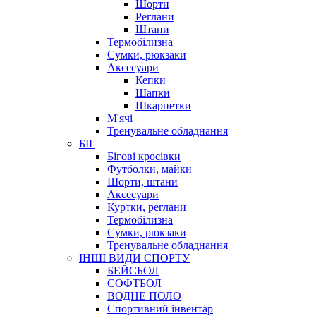
Шорти
Реглани
Штани
Термобілизна
Сумки, рюкзаки
Аксесуари
Кепки
Шапки
Шкарпетки
М'ячі
Тренувальне обладнання
БІГ
Бігові кросівки
Футболки, майки
Шорти, штани
Аксесуари
Куртки, реглани
Термобілизна
Сумки, рюкзаки
Тренувальне обладнання
ІНШІ ВИДИ СПОРТУ
БЕЙСБОЛ
СОФТБОЛ
ВОДНЕ ПОЛО
Спортивний інвентар