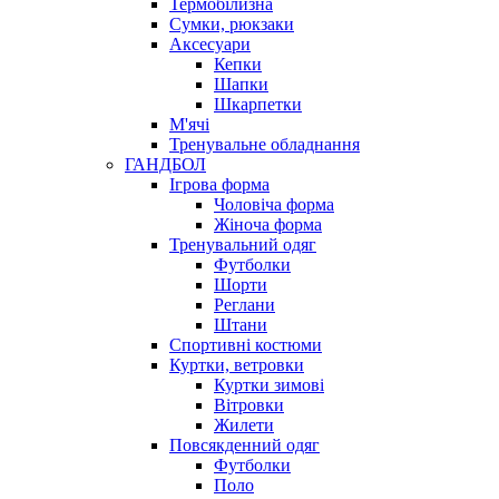
Термобілизна
Сумки, рюкзаки
Аксесуари
Кепки
Шапки
Шкарпетки
М'ячі
Тренувальне обладнання
ГАНДБОЛ
Ігрова форма
Чоловіча форма
Жіноча форма
Тренувальний одяг
Футболки
Шорти
Реглани
Штани
Спортивні костюми
Куртки, ветровки
Куртки зимові
Вітровки
Жилети
Повсякденний одяг
Футболки
Поло