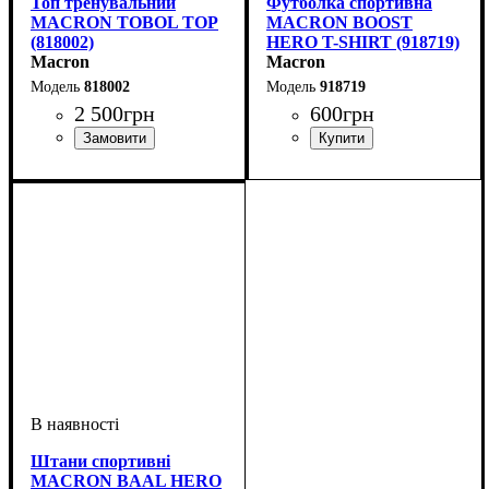
Топ тренувальний
Футболка спортивна
MACRON TOBOL TOP
MACRON BOOST
(818002)
HERO T-SHIRT (918719)
Macron
Macron
818002
918719
2 500
грн
600
грн
Виробник
Колір
: Червоний
: Macron
Стать
Виробник
Колір
: Сірий
: Дитяче, Унісекс,
: Macron
Чоловічий
Штани спортивні
MACRON BAAL HERO