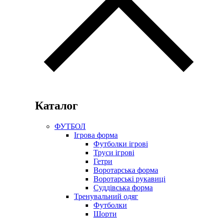
Каталог
ФУТБОЛ
Ігрова форма
Футболки ігрові
Труси ігрові
Гетри
Воротарська форма
Воротарські рукавиці
Суддівська форма
Тренувальний одяг
Футболки
Шорти