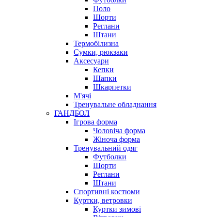
Поло
Шорти
Реглани
Штани
Термобілизна
Сумки, рюкзаки
Аксесуари
Кепки
Шапки
Шкарпетки
М'ячі
Тренувальне обладнання
ГАНДБОЛ
Ігрова форма
Чоловіча форма
Жіноча форма
Тренувальний одяг
Футболки
Шорти
Реглани
Штани
Спортивні костюми
Куртки, ветровки
Куртки зимові