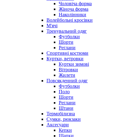
Чоловіча форма
Жіноча форма
Наколінники
Волейбольні кросівки
М'ячі
Тренувальний одяг
Футболки
Шорти
Реглани
Спортивні костюми
Куртки, ветровки
Куртки зимові
Вітровки
Жилети
Повсякденний одяг
Футболки
Поло
Шорти
Реглани
Штани
Термобілизна
Сумки, рюкзаки
Аксесуари
Кепки
Шапки