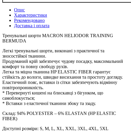
Опис
Характеристики
Рекомендовано
Доставка і оплата
Тренувальні шорти MACRON HELIODOR TRAINING
BERMUDA
Легкі тренувальні шорти, виконані з практичної та
зносостійкої тканини.
Продуманий крій забезпечує чудову посадку, максимальний
комфорт та повну свободу рухів.
Легка та міцна тканина HP ELASTIC FIBER гарантує
стійкість до вологи, швидке висихання та простоту догляду.
Еластичний пояс, вставки із сітки забезпечують відмінну
повітропроникність.
* Перевернуті кишені на блискавці з бігунком, що
самоблокується;
* Вставки з еластичної тканини збоку та ззаду.
Склад: 94% POLYESTER – 6% ELASTAN (HP ELASTIC
FIBER)
Доступні розміри: S, M, L, XL, XXL, 3XL, 4XL, 5XL