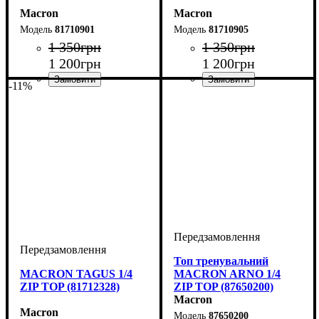
Macron
Macron
81710901
81710905
1 350
грн
1 350
грн
1 200
грн
1 200
грн
-11%
Виробник
Колір
: Чорний
: Macron
Виробник
Колір
: Чорний
: Macron
Топ тренувальний
MACRON TAGUS 1/4
MACRON ARNO 1/4
ZIP TOP (81712328)
ZIP TOP (87650200)
Macron
Macron
87650200