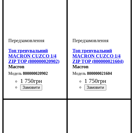
Топ тренувальний
Топ тренувальний
MACRON CUZCO 1/4
MACRON CUZCO 1/4
ZIP TOP (800000020902)
ZIP TOP (800000021604)
Macron
Macron
800000020902
800000021604
1 750
грн
1 750
грн
Стать
Виробник
Колір
: Чорний
: Дитяче, Унісекс
: Macron
Стать
Виробник
Колір
: Зелений
: Дитяче, Унісекс
: Macron