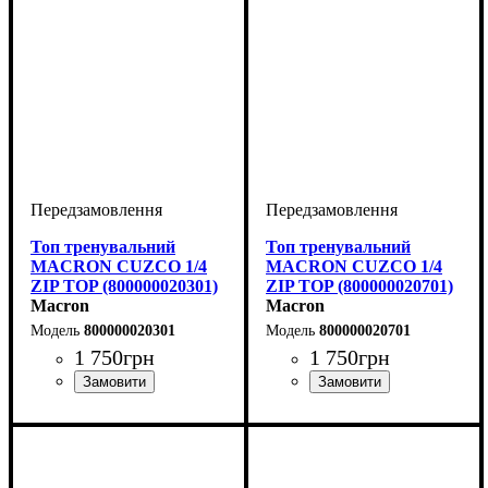
Топ тренувальний
Топ тренувальний
MACRON CUZCO 1/4
MACRON CUZCO 1/4
ZIP TOP (800000020301)
ZIP TOP (800000020701)
Macron
Macron
800000020301
800000020701
1 750
грн
1 750
грн
Стать
Виробник
Колір
: Синій
: Дитяче, Унісекс
: Macron
Стать
Виробник
Колір
: Темно-синій
: Дитяче, Унісекс
: Macron