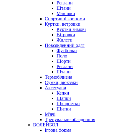
Реглани
Штани
Манішки
Спортивні костюми
Куртки, ветровки
Куртки зимові
Вітровки
Жилети
Повсякденний одяг
Футболки
Поло
Шорти
Реглани
Штани
Термобілизна
Сумки, рюкзаки
Аксесуари
Кепки
Шапки
Шкарпетки
Щитки
М'ячі
Тренувальне обладнання
ВОЛЕЙБОЛ
Ігрова форма