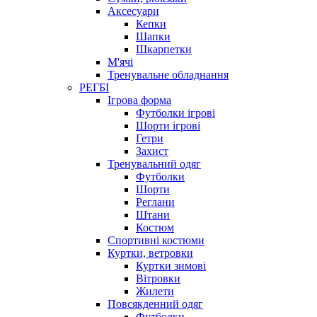
Аксесуари
Кепки
Шапки
Шкарпетки
М'ячі
Тренувальне обладнання
РЕГБІ
Ігрова форма
Футболки ігрові
Шорти ігрові
Гетри
Захист
Тренувальний одяг
Футболки
Шорти
Реглани
Штани
Костюм
Спортивні костюми
Куртки, ветровки
Куртки зимові
Вітровки
Жилети
Повсякденний одяг
Футболки