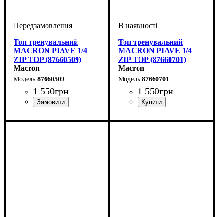
Топ тренувальний
Топ тренувальний
MACRON PIAVE 1/4
MACRON PIAVE 1/4
ZIP TOP (87660509)
ZIP TOP (87660701)
Macron
Macron
87660509
87660701
1 550
грн
1 550
грн
Виробник
Колір
: Жовтий
: Macron
Виробник
Колір
: Темно-синій
: Macron