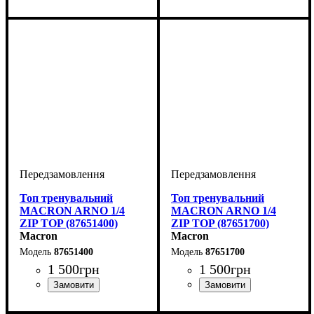
Виробник
Колір
: Чорний
: Macron
Виробник
: Macron
Топ тренувальний
Топ тренувальний
MACRON ARNO 1/4
MACRON ARNO 1/4
ZIP TOP (87651400)
ZIP TOP (87651700)
Macron
Macron
87651400
87651700
1 500
грн
1 500
грн
Виробник
Колір
: Бордовий
: Macron
Виробник
Колір
: Зелений
: Macron