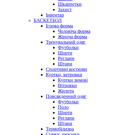
Шкарпетки
Захист
Інвентар
БАСКЕТБОЛ
Ігрова форма
Чоловіча форма
Жіноча форма
Тренувальний одяг
Футболки
Шорти
Реглани
Штани
Спортивні костюми
Куртки, ветровки
Куртки зимові
Вітровки
Жилети
Повсякденний одяг
Футболки
Поло
Шорти
Реглани
Штани
Термобілизна
Сумки, рюкзаки