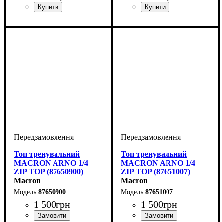
Виробник
Колір
: Синій
: Macron
Виробник
Колір
: Темно-синій
: Macron
Топ тренувальний
Топ тренувальний
MACRON ARNO 1/4
MACRON ARNO 1/4
ZIP TOP (87650900)
ZIP TOP (87651007)
Macron
Macron
87650900
87651007
1 500
грн
1 500
грн