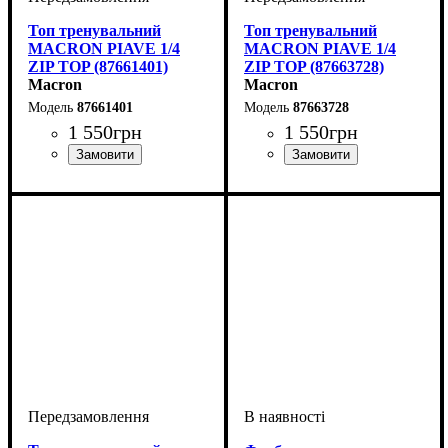
Топ тренувальний
Топ тренувальний
MACRON PIAVE 1/4
MACRON PIAVE 1/4
ZIP TOP (87661401)
ZIP TOP (87663728)
Macron
Macron
87661401
87663728
1 550
грн
1 550
грн
Виробник
Колір
: Бордовий
: Macron
Виробник
: Macron