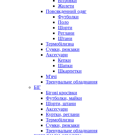
Вітровки
Жилети
Повсякденний одяг
Футболки
Поло
Шорти
Реглани
Штани
Термобілизна
Сумки, рюкзаки
Аксесуари
Кепки
Шапки
Шкарпетки
М'ячі
Тренувальне обладнання
БІГ
Бігові кросівки
Футболки, майки
Шорти, штани
Аксесуари
Куртки, реглани
Термобілизна
Сумки, рюкзаки
Тренувальне обладнання