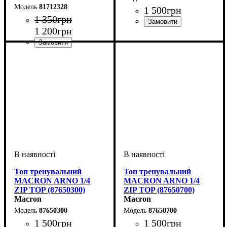
81712328
1 500
грн
1 350
грн
1 200
грн
Виробник
Колір
: Червоний
: Macron
Виробник
Колір
: Сірий
: Macron
Топ тренувальний
Топ тренувальний
MACRON ARNO 1/4
MACRON ARNO 1/4
ZIP TOP (87650300)
ZIP TOP (87650700)
Macron
Macron
87650300
87650700
1 500
грн
1 500
грн