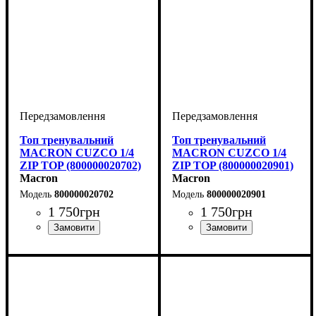
Топ тренувальний
Топ тренувальний
MACRON CUZCO 1/4
MACRON CUZCO 1/4
ZIP TOP (800000020702)
ZIP TOP (800000020901)
Macron
Macron
800000020702
800000020901
1 750
грн
1 750
грн
Стать
Виробник
Колір
: Темно-синій
: Дитяче, Унісекс
: Macron
Стать
Виробник
Колір
: Чорний
: Дитяче, Унісекс
: Macron