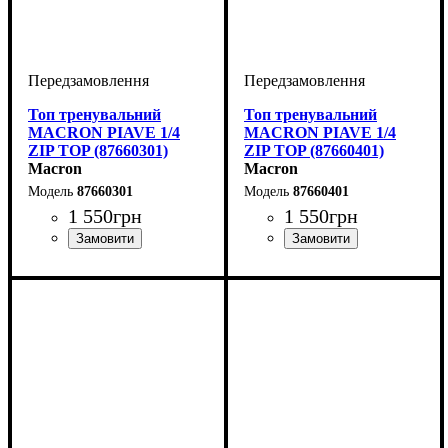
Топ тренувальний
Топ тренувальний
MACRON PIAVE 1/4
MACRON PIAVE 1/4
ZIP TOP (87660301)
ZIP TOP (87660401)
Macron
Macron
87660301
87660401
1 550
грн
1 550
грн
Виробник
Колір
: Синій
: Macron
Виробник
Колір
: Зелений
: Macron