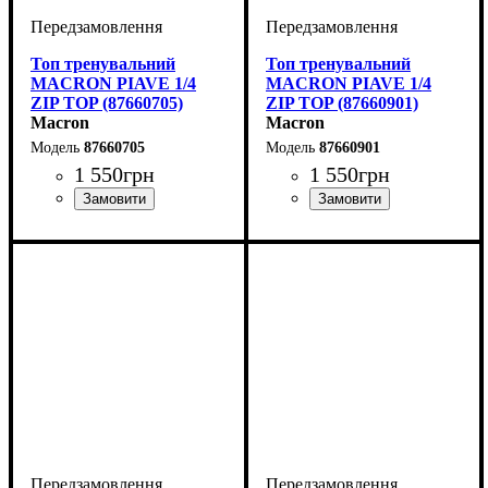
Топ тренувальний
Топ тренувальний
MACRON PIAVE 1/4
MACRON PIAVE 1/4
ZIP TOP (87660705)
ZIP TOP (87660901)
Macron
Macron
87660705
87660901
1 550
грн
1 550
грн
Виробник
Колір
: Темно-синій
: Macron
Виробник
Колір
: Чорний
: Macron