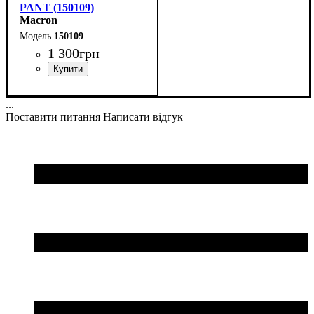
PANT (150109)
Macron
150109
1 300
грн
Стать
Виробник
Колір
: Чорний
: Унісекс
: Macron
...
Поставити питання
Написати відгук