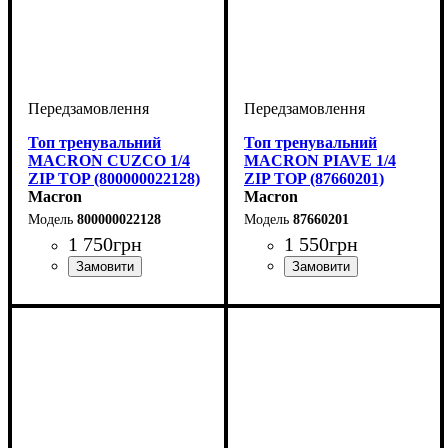
Топ тренувальний
Топ тренувальний
MACRON CUZCO 1/4
MACRON PIAVE 1/4
ZIP TOP (800000022128)
ZIP TOP (87660201)
Macron
Macron
800000022128
87660201
1 750
грн
1 550
грн
Стать
Виробник
Колір
: Помаранчевий
: Дитяче, Унісекс
: Macron
Виробник
Колір
: Червоний
: Macron