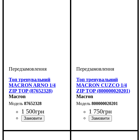
Топ тренувальний
Топ тренувальний
MACRON ARNO 1/4
MACRON CUZCO 1/4
ZIP TOP (87652328)
ZIP TOP (800000020201)
Macron
Macron
87652328
800000020201
1 500
грн
1 750
грн
Виробник
Колір
: Сірий
: Macron
Стать
Виробник
Колір
: Червоний
: Дитяче, Унісекс
: Macron