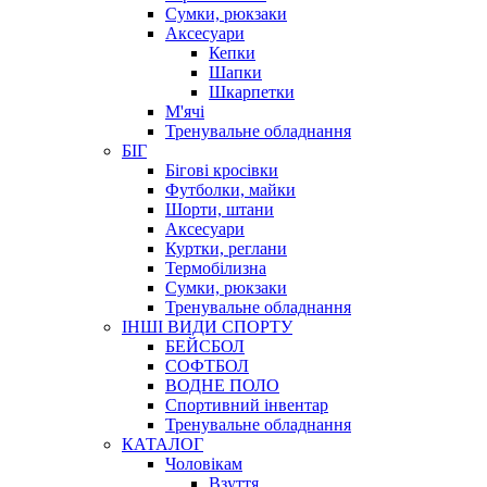
Сумки, рюкзаки
Аксесуари
Кепки
Шапки
Шкарпетки
М'ячі
Тренувальне обладнання
БІГ
Бігові кросівки
Футболки, майки
Шорти, штани
Аксесуари
Куртки, реглани
Термобілизна
Сумки, рюкзаки
Тренувальне обладнання
ІНШІ ВИДИ СПОРТУ
БЕЙСБОЛ
СОФТБОЛ
ВОДНЕ ПОЛО
Спортивний інвентар
Тренувальне обладнання
КАТАЛОГ
Чоловікам
Взуття