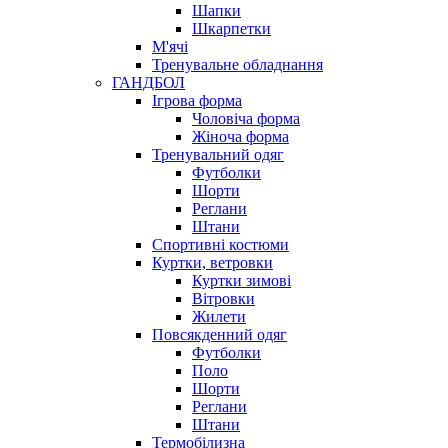
Шапки
Шкарпетки
М'ячі
Тренувальне обладнання
ГАНДБОЛ
Ігрова форма
Чоловіча форма
Жіноча форма
Тренувальний одяг
Футболки
Шорти
Реглани
Штани
Спортивні костюми
Куртки, ветровки
Куртки зимові
Вітровки
Жилети
Повсякденний одяг
Футболки
Поло
Шорти
Реглани
Штани
Термобілизна