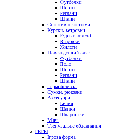
Футболки
Шорти
Реглани
Штани
Спортивні костюми
Куртки, ветровки
Куртки зимові
Вітровки
Жилети
Повсякденний одяг
Футболки
Поло
Шорти
Реглани
Штани
Термобілизна
Сумки, рюкзаки
Аксесуари
Кепки
Шапки
Шкарпетки
М'ячі
Тренувальне обладнання
РЕГБІ
Ігрова форма