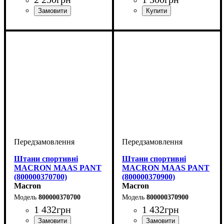
Колір
: Чорний
Стать
Виробник
Колір
: Темно-синій
: Унісекс
: Macron
Штани спортивні
Штани спортивні
MACRON MAAS PANT
MACRON MAAS PANT
(800000370700)
(800000370900)
Macron
Macron
800000370700
800000370900
1 432
грн
1 432
грн