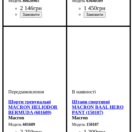
80820905
63640509
2 146
грн
1 450
грн
Стать
Виробник
Колір
: Чорний
: Дитяче, Унісекс,
: Macron
Колір
: Жовтий
Чоловічий
Шорти тренувальні
Штани спортивні
MACRON HELIODOR
MACRON BAAL HERO
BERMUDA (601609)
PANT (150107)
Macron
Macron
601609
150107
2 250
грн
1 300
грн