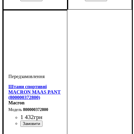
Колір
: Темно-синій
Колір
: Чорний
Штани спортивні
MACRON MAAS PANT
(800000372800)
Macron
800000372800
1 432
грн
Колір
: Антрацит