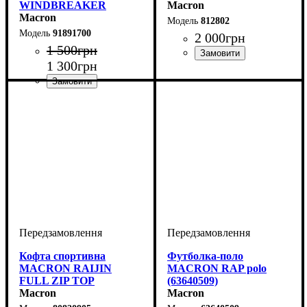
WINDBREAKER
Macron
(91891700)
Macron
812802
91891700
2 000
грн
1 500
грн
1 300
грн
Стать
Виробник
Колір
: Червоний
: Дитяче, Унісекс
: Macron
Стать
Виробник
Колір
: Зелений
: Дитяче, Унісекс
: Macron
Кофта спортивна
Футболка-поло
MACRON RAIJIN
MACRON RAP polo
FULL ZIP TOP
(63640509)
(80820905)
Macron
Macron