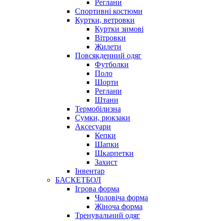
Реглани
Спортивні костюми
Куртки, ветровки
Куртки зимові
Вітровки
Жилети
Повсякденний одяг
Футболки
Поло
Шорти
Реглани
Штани
Термобілизна
Сумки, рюкзаки
Аксесуари
Кепки
Шапки
Шкарпетки
Захист
Інвентар
БАСКЕТБОЛ
Ігрова форма
Чоловіча форма
Жіноча форма
Тренувальний одяг