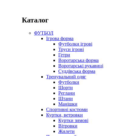
Каталог
ФУТБОЛ
Ігрова форма
Футболки ігрові
Труси ігрові
Гетри
Воротарська форма
Воротарські рукавиці
Суддівська форма
Тренувальний одяг
Футболки
Шорти
Реглани
Штани
Манішки
Спортивні костюми
Куртки, ветровки
Куртки зимові
Вітровки
Жилети