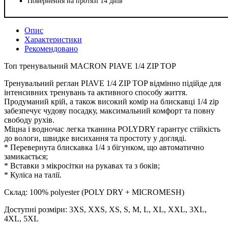
Повернення на протязі 14 днів
Опис
Характеристики
Рекомендовано
Топ тренувальний MACRON PIAVE 1/4 ZIP TOP
Тренувальний реглан PIAVE 1/4 ZIP TOP відмінно підійде для
інтенсивних тренувань та активного способу життя.
Продуманий крій, а також високий комір на блискавці 1/4 zip
забезпечує чудову посадку, максимальний комфорт та повну
свободу рухів.
Міцна і водночас легка тканина POLYDRY гарантує стійкість
до вологи, швидке висихання та простоту у догляді.
* Перевернута блискавка 1/4 з бігунком, що автоматично
замикається;
* Вставки з мікросітки на рукавах та з боків;
* Куліса на талії.
Склад: 100% polyester (POLY DRY + MICROMESH)
Доступні розміри: 3XS, XXS, XS, S, M, L, XL, XXL, 3XL,
4XL, 5XL