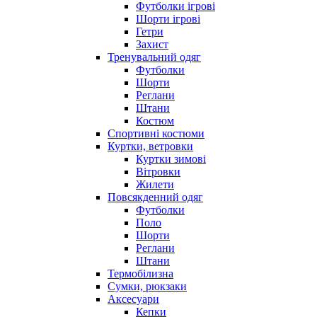
Футболки ігрові
Шорти ігрові
Гетри
Захист
Тренувальний одяг
Футболки
Шорти
Реглани
Штани
Костюм
Спортивні костюми
Куртки, ветровки
Куртки зимові
Вітровки
Жилети
Повсякденний одяг
Футболки
Поло
Шорти
Реглани
Штани
Термобілизна
Сумки, рюкзаки
Аксесуари
Кепки