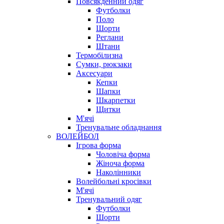
Повсякденний одяг
Футболки
Поло
Шорти
Реглани
Штани
Термобілизна
Сумки, рюкзаки
Аксесуари
Кепки
Шапки
Шкарпетки
Щитки
М'ячі
Тренувальне обладнання
ВОЛЕЙБОЛ
Ігрова форма
Чоловіча форма
Жіноча форма
Наколінники
Волейбольні кросівки
М'ячі
Тренувальний одяг
Футболки
Шорти