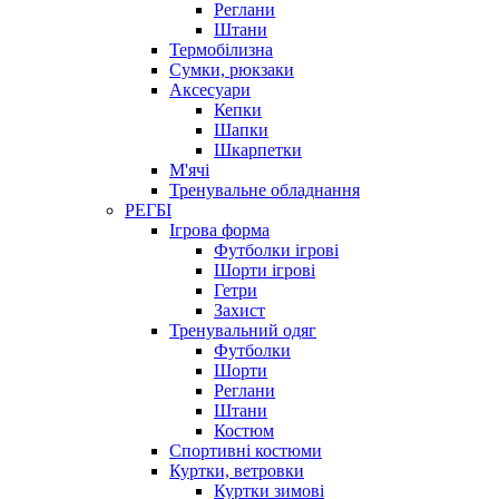
Реглани
Штани
Термобілизна
Сумки, рюкзаки
Аксесуари
Кепки
Шапки
Шкарпетки
М'ячі
Тренувальне обладнання
РЕГБІ
Ігрова форма
Футболки ігрові
Шорти ігрові
Гетри
Захист
Тренувальний одяг
Футболки
Шорти
Реглани
Штани
Костюм
Спортивні костюми
Куртки, ветровки
Куртки зимові