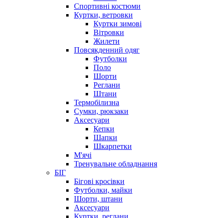
Спортивні костюми
Куртки, ветровки
Куртки зимові
Вітровки
Жилети
Повсякденний одяг
Футболки
Поло
Шорти
Реглани
Штани
Термобілизна
Сумки, рюкзаки
Аксесуари
Кепки
Шапки
Шкарпетки
М'ячі
Тренувальне обладнання
БІГ
Бігові кросівки
Футболки, майки
Шорти, штани
Аксесуари
Куртки, реглани