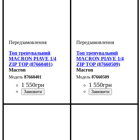
Топ тренувальний
Топ тренувальний
MACRON PIAVE 1/4
MACRON PIAVE 1/4
ZIP TOP (87660401)
ZIP TOP (87660509)
Macron
Macron
87660401
87660509
1 550
грн
1 550
грн
Виробник
Колір
: Зелений
: Macron
Виробник
Колір
: Жовтий
: Macron