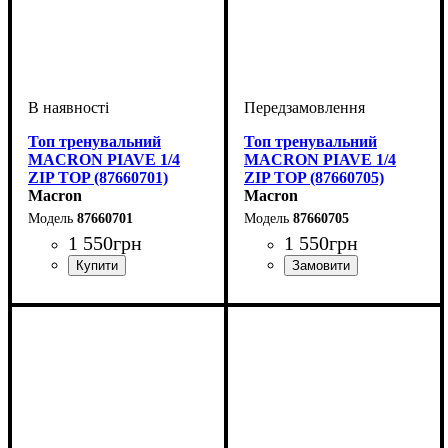
Топ тренувальний
Топ тренувальний
MACRON PIAVE 1/4
MACRON PIAVE 1/4
ZIP TOP (87660701)
ZIP TOP (87660705)
Macron
Macron
87660701
87660705
1 550
грн
1 550
грн
Виробник
Колір
: Темно-синій
: Macron
Виробник
Колір
: Темно-синій
: Macron