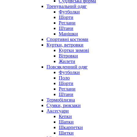
Суддівська форма
Тренувальний одяг
Футболки
Шорти
Реглани
Штани
Манішки
Спортивні костюми
Куртки, ветровки
Куртки зимові
Вітровки
Жилети
Повсякденний одяг
Футболки
Поло
Шорти
Реглани
Штани
Термобілизна
Сумки, рюкзаки
Аксесуари
Кепки
Шапки
Шкарпетки
Щитки