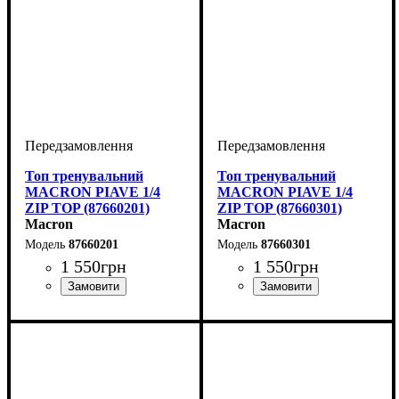
Топ тренувальний
Топ тренувальний
MACRON PIAVE 1/4
MACRON PIAVE 1/4
ZIP TOP (87660201)
ZIP TOP (87660301)
Macron
Macron
87660201
87660301
1 550
грн
1 550
грн
Виробник
Колір
: Червоний
: Macron
Виробник
Колір
: Синій
: Macron