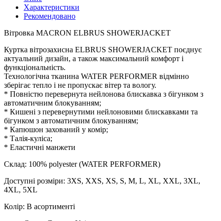
Характеристики
Рекомендовано
Вітровка MACRON ELBRUS SHOWERJACKET
Куртка вітрозахисна ELBRUS SHOWERJACKET поєднує
актуальний дизайн, а також максимальний комфорт і
функціональність.
Технологічна тканина WATER PERFORMER відмінно
зберігає тепло і не пропускає вітер та вологу.
* Повністю перевернута нейлонова блискавка з бігунком з
автоматичним блокуванням;
* Кишені з перевернутими нейлоновими блискавками та
бігунком з автоматичним блокуванням;
* Капюшон захований у комір;
* Талія-куліса;
* Еластичні манжети
Склад: 100% polyester (WATER PERFORMER)
Доступні розміри: 3XS, XXS, XS, S, M, L, XL, XXL, 3XL,
4XL, 5XL
Колір: В асортименті