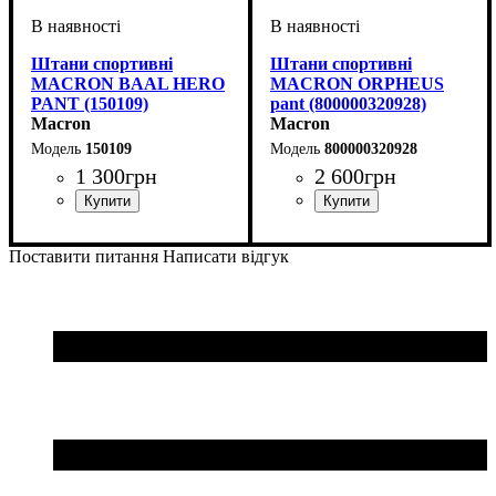
Штани спортивні
Штани спортивні
MACRON BAAL HERO
MACRON ORPHEUS
PANT (150109)
pant (800000320928)
Macron
Macron
150109
800000320928
1 300
грн
2 600
грн
Стать
Виробник
Колір
: Чорний
: Унісекс
: Macron
Колір
: Чорний
Поставити питання
Написати відгук