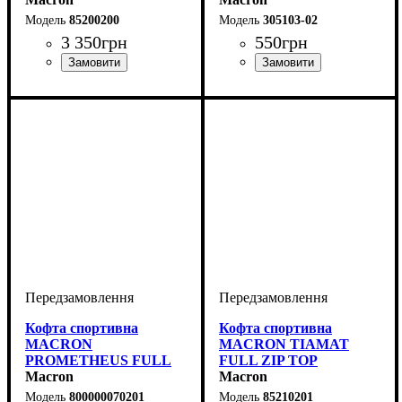
85200200
305103-02
3 350
грн
550
грн
Виробник
Колір
: Червоний
: Macron
Стать
Виробник
Колір
: Червоний
: Унісекс
: Macron
Кофта спортивна
Кофта спортивна
MACRON
MACRON TIAMAT
PROMETHEUS FULL
FULL ZIP TOP
ZIP TOP (800000070201)
Macron
(85210201)
Macron
800000070201
85210201