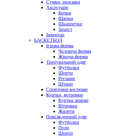
Сумки, рюкзаки
Аксесуари
Кепки
Шапки
Шкарпетки
Захист
Інвентар
БАСКЕТБОЛ
Ігрова форма
Чоловіча форма
Жіноча форма
Тренувальний одяг
Футболки
Шорти
Реглани
Штани
Спортивні костюми
Куртки, ветровки
Куртки зимові
Вітровки
Жилети
Повсякденний одяг
Футболки
Поло
Шорти