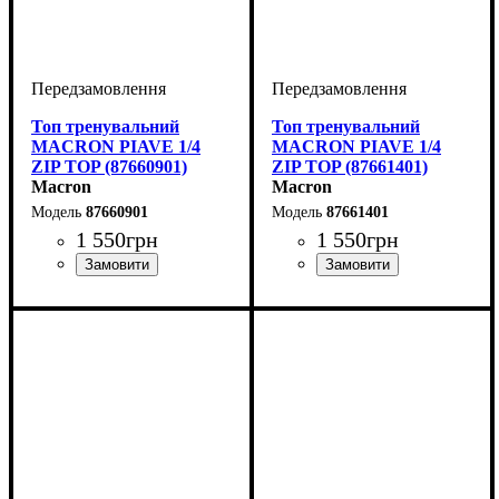
Топ тренувальний
Топ тренувальний
MACRON PIAVE 1/4
MACRON PIAVE 1/4
ZIP TOP (87660901)
ZIP TOP (87661401)
Macron
Macron
87660901
87661401
1 550
грн
1 550
грн
Виробник
Колір
: Чорний
: Macron
Виробник
Колір
: Бордовий
: Macron