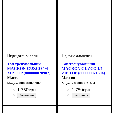
Топ тренувальний
Топ тренувальний
MACRON CUZCO 1/4
MACRON CUZCO 1/4
ZIP TOP (800000020902)
ZIP TOP (800000021604)
Macron
Macron
800000020902
800000021604
1 750
грн
1 750
грн
Стать
Виробник
Колір
: Чорний
: Дитяче, Унісекс
: Macron
Стать
Виробник
Колір
: Зелений
: Дитяче, Унісекс
: Macron