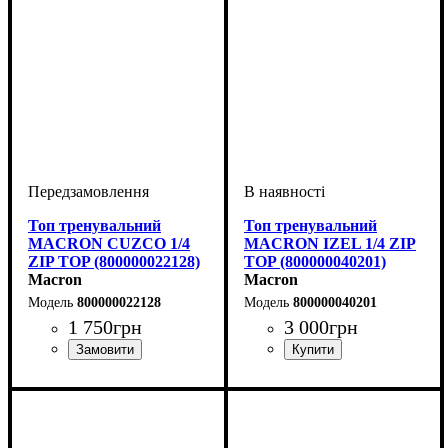
Топ тренувальний
Топ тренувальний
MACRON CUZCO 1/4
MACRON IZEL 1/4 ZIP
ZIP TOP (800000022128)
TOP (800000040201)
Macron
Macron
800000022128
800000040201
1 750
грн
3 000
грн
Стать
Виробник
Колір
: Помаранчевий
: Дитяче, Унісекс
: Macron
Стать
Виробник
Колір
: Червоний
: Дитяче, Унісекс
: Macron