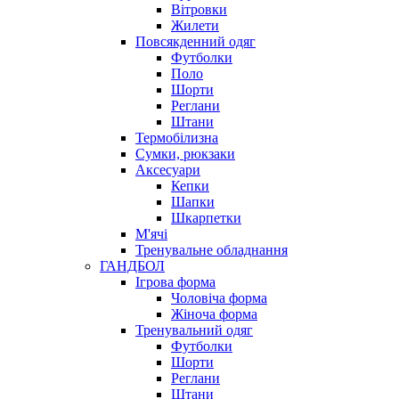
Вітровки
Жилети
Повсякденний одяг
Футболки
Поло
Шорти
Реглани
Штани
Термобілизна
Сумки, рюкзаки
Аксесуари
Кепки
Шапки
Шкарпетки
М'ячі
Тренувальне обладнання
ГАНДБОЛ
Ігрова форма
Чоловіча форма
Жіноча форма
Тренувальний одяг
Футболки
Шорти
Реглани
Штани