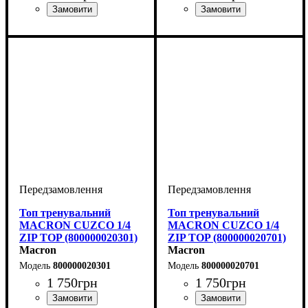
Виробник
Колір
: Червоний
: Macron
Стать
Виробник
Колір
: Червоний
: Дитяче, Унісекс
: Macron
Топ тренувальний
Топ тренувальний
MACRON CUZCO 1/4
MACRON CUZCO 1/4
ZIP TOP (800000020301)
ZIP TOP (800000020701)
Macron
Macron
800000020301
800000020701
1 750
грн
1 750
грн