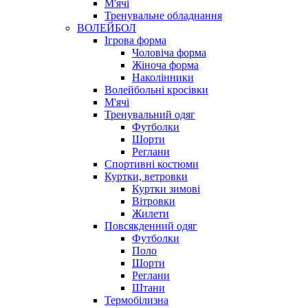
М'ячі
Тренувальне обладнання
ВОЛЕЙБОЛ
Ігрова форма
Чоловіча форма
Жіноча форма
Наколінники
Волейбольні кросівки
М'ячі
Тренувальний одяг
Футболки
Шорти
Реглани
Спортивні костюми
Куртки, ветровки
Куртки зимові
Вітровки
Жилети
Повсякденний одяг
Футболки
Поло
Шорти
Реглани
Штани
Термобілизна