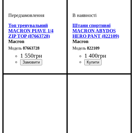
Топ тренувальний
Штани спортивні
MACRON PIAVE 1/4
MACRON ABYDOS
ZIP TOP (87663728)
HERO PANT (822109)
Macron
Macron
87663728
822109
1 550
грн
1 400
грн
Виробник
: Macron
Колір
: Чорний