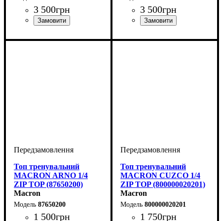
3 500
грн
3 500
грн
Виробник
Колір
: Червоний
: Macron
Виробник
Колір
: Червоний
: Macron
Топ тренувальний
Топ тренувальний
MACRON ARNO 1/4
MACRON CUZCO 1/4
ZIP TOP (87650200)
ZIP TOP (800000020201)
Macron
Macron
87650200
800000020201
1 500
грн
1 750
грн