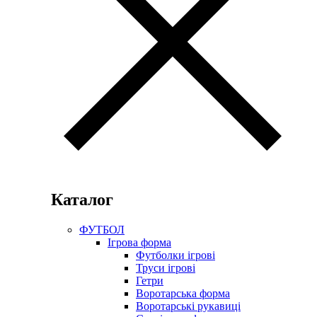
Каталог
ФУТБОЛ
Ігрова форма
Футболки ігрові
Труси ігрові
Гетри
Воротарська форма
Воротарські рукавиці