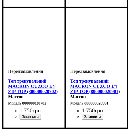
Стать
Виробник
Колір
: Синій
: Дитяче, Унісекс
: Macron
Стать
Виробник
Колір
: Темно-синій
: Дитяче, Унісекс
: Macron
Топ тренувальний
Топ тренувальний
MACRON CUZCO 1/4
MACRON CUZCO 1/4
ZIP TOP (800000020702)
ZIP TOP (800000020901)
Macron
Macron
800000020702
800000020901
1 750
грн
1 750
грн
Стать
Виробник
Колір
: Темно-синій
: Дитяче, Унісекс
: Macron
Стать
Виробник
Колір
: Чорний
: Дитяче, Унісекс
: Macron