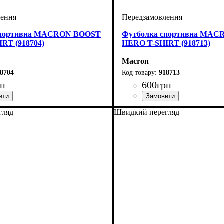
спортивна MACRON BOOST
Футболка спортивна MA
RT (918704)
HERO T-SHIRT (918713)
Macron
8704
918713
рн
600
грн
ий
че, Унісекс, Чоловічий
Macron
Стать
Виробник
Колір
: Помаранчевий
: Дитяче, Унісекс, Чолов
: Macron
гляд
Швидкий перегляд