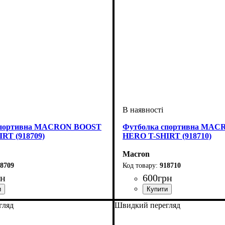
спортивна MACRON BOOST
Футболка спортивна MA
RT (918709)
HERO T-SHIRT (918710)
Macron
8709
918710
рн
600
грн
ий
че, Унісекс, Чоловічий
Macron
Стать
Виробник
Колір
: Блакитний
: Дитяче, Унісекс, Чолов
: Macron
гляд
Швидкий перегляд