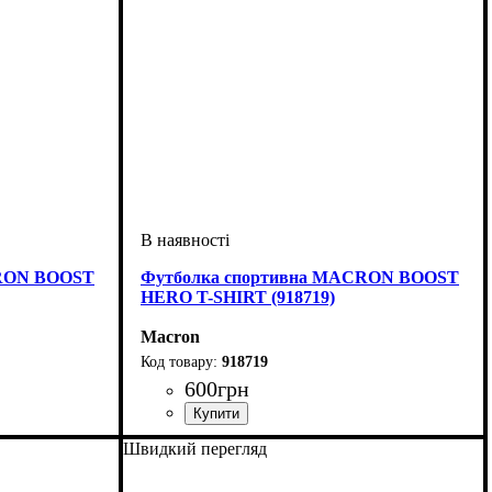
CRON BOOST
Футболка спортивна MACRON BOOST
HERO T-SHIRT (918719)
Macron
918719
600
грн
ічий
Стать
Виробник
Колір
: Сірий
: Дитяче, Унісекс, Чоловічий
: Macron
Швидкий перегляд