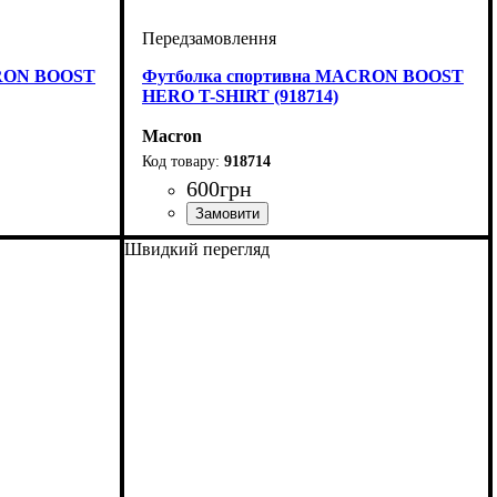
CRON BOOST
Футболка спортивна MACRON BOOST
HERO T-SHIRT (918714)
Macron
918714
600
грн
ічий
Стать
Виробник
Колір
: Бордовий
: Дитяче, Унісекс, Чоловічий
: Macron
Швидкий перегляд