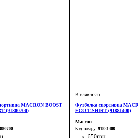
спортивна MACRON BOOST
Футболка спортивна MA
T (91880700)
ECO T-SHIRT (91881400)
Macron
880700
91881400
рн
650
грн