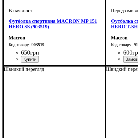
Футболка спортивна MACRON MP 151
Футболка 
HERO SS (903519)
HERO T-SHI
Macron
Macron
903519
91
650
грн
600
г
Стать
Виробник
Колір
: Сірий
: Чоловічий, Дитяче, Унісекс
: Macron
Стать
Виробник
Колір
: Зелен
: Дитя
: 
Швидкий перегляд
Швидкий пере