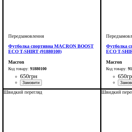
Футболка спортивна MACRON BOOST
Футболка 
ECO T-SHIRT (91880100)
ECO T-SHIR
Macron
Macron
91880100
91
650
грн
650
г
Стать
Виробник
Колір
: Білий
: Дитяче, Унісекс, Чоловічий
: Macron
Стать
Виробник
Колір
: Черв
: Дитя
: 
Швидкий перегляд
Швидкий пере