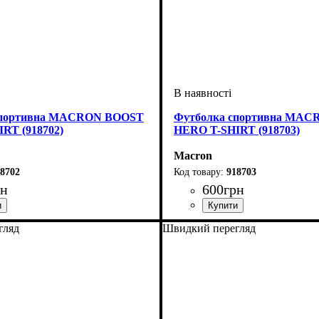
спортивна MACRON BOOST
Футболка спортивна MA
RT (918702)
HERO T-SHIRT (918703)
Macron
8702
918703
рн
600
грн
оний
че, Унісекс, Чоловічий
Macron
Стать
Виробник
Колір
: Синій
: Дитяче, Унісекс, Чолов
: Macron
гляд
Швидкий перегляд