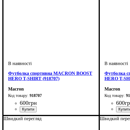
Футболка спортивна MACRON BOOST
Футболка 
HERO T-SHIRT (918707)
HERO T-SHI
Macron
Macron
918707
91
600
грн
600
г
Стать
Виробник
Колір
: Темно-синій
: Дитяче, Унісекс, Чоловічий
: Macron
Стать
Виробник
Колір
: Чорн
: Дитя
: 
Швидкий перегляд
Швидкий пере