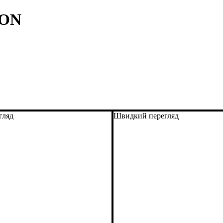
RON
гляд
Швидкий перегляд