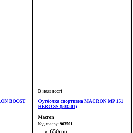
CRON BOOST
Футболка спортивна MACRON MP 151
HERO SS (903501)
Macron
903501
650
грн