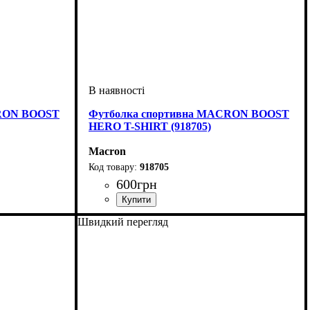
CRON BOOST
Футболка спортивна MACRON BOOST
HERO T-SHIRT (918705)
Macron
918705
600
грн
ічий
Стать
Виробник
Колір
: Жовтий
: Дитяче, Унісекс, Чоловічий
: Macron
Швидкий перегляд