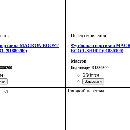
спортивна MACRON BOOST
Футболка спортивна MA
T (91880200)
ECO T-SHIRT (91880300)
Macron
880200
91880300
рн
650
грн
оний
че, Унісекс, Чоловічий
Macron
Стать
Колір
: Синій
: Дитяче, Унісекс, Чолов
гляд
Швидкий перегляд