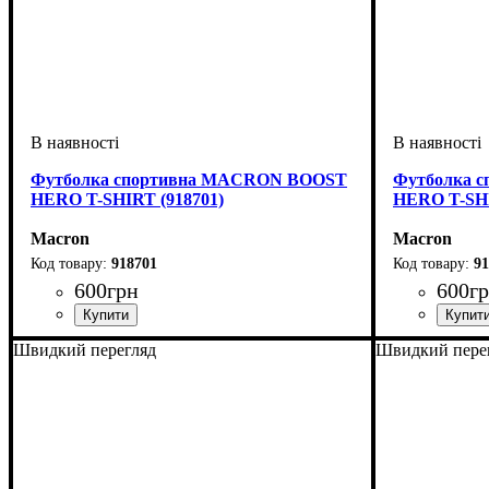
Футболка спортивна MACRON BOOST
Футболка 
HERO T-SHIRT (918701)
HERO T-SHI
Macron
Macron
918701
91
600
грн
600
г
Стать
Виробник
Колір
: Білий
: Дитяче, Унісекс, Чоловічий
: Macron
Стать
Виробник
Колір
: Черв
: Дитя
: 
Швидкий перегляд
Швидкий пере