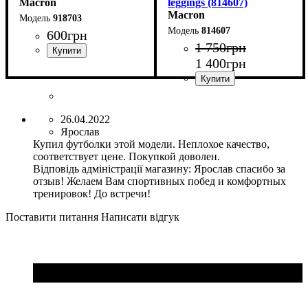
Macron
leggings (814607)
Macron
918703
814607
600
грн
1 750
грн
1 400
грн
Стать
Виробник
Колір
: Синій
: Дитяче, Унісекс,
: Macron
Чоловічий
Стать
Виробник
Колір
: Темно-синій
: Жіночий
: Macron
26.04.2022
Ярослав
Купил футболки этой модели. Неплохое качество,
соответствует цене. Покупкой доволен.
Відповідь адміністрації магазину:
Ярослав спасибо за
отзыв! Желаем Вам спортивных побед и комфортных
тренировок! До встречи!
Поставити питання
Написати відгук