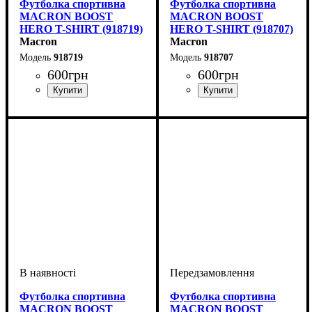
Футболка спортивна
Футболка спортивна
MACRON BOOST
MACRON BOOST
HERO T-SHIRT (918719)
HERO T-SHIRT (918707)
Macron
Macron
918719
918707
600
грн
600
грн
Стать
Виробник
Колір
: Сірий
: Дитяче, Унісекс,
: Macron
Стать
Виробник
Колір
: Темно-синій
: Дитяче, Унісекс,
: Macron
Чоловічий
Чоловічий
Футболка спортивна
Футболка спортивна
MACRON BOOST
MACRON BOOST