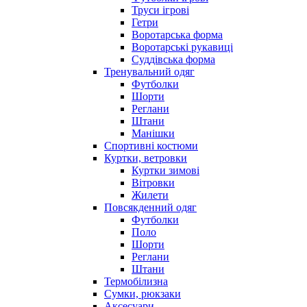
Труси ігрові
Гетри
Воротарська форма
Воротарські рукавиці
Суддівська форма
Тренувальний одяг
Футболки
Шорти
Реглани
Штани
Манішки
Спортивні костюми
Куртки, ветровки
Куртки зимові
Вітровки
Жилети
Повсякденний одяг
Футболки
Поло
Шорти
Реглани
Штани
Термобілизна
Сумки, рюкзаки
Аксесуари