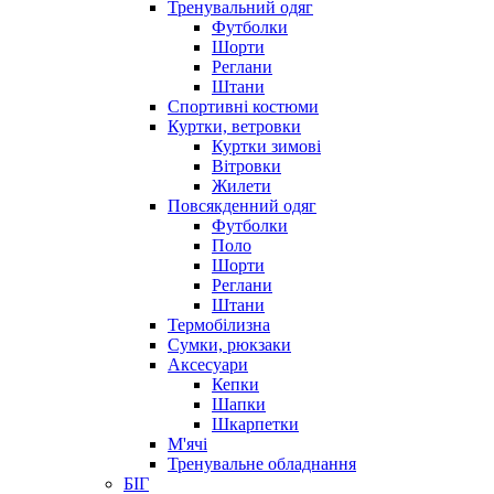
Тренувальний одяг
Футболки
Шорти
Реглани
Штани
Спортивні костюми
Куртки, ветровки
Куртки зимові
Вітровки
Жилети
Повсякденний одяг
Футболки
Поло
Шорти
Реглани
Штани
Термобілизна
Сумки, рюкзаки
Аксесуари
Кепки
Шапки
Шкарпетки
М'ячі
Тренувальне обладнання
БІГ