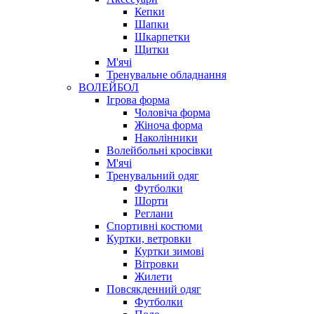
Кепки
Шапки
Шкарпетки
Щитки
М'ячі
Тренувальне обладнання
ВОЛЕЙБОЛ
Ігрова форма
Чоловіча форма
Жіноча форма
Наколінники
Волейбольні кросівки
М'ячі
Тренувальний одяг
Футболки
Шорти
Реглани
Спортивні костюми
Куртки, ветровки
Куртки зимові
Вітровки
Жилети
Повсякденний одяг
Футболки