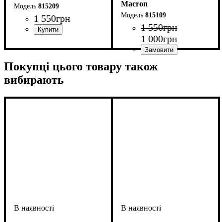
Macron
815209
815109
1 550
грн
1 550
грн
1 000
грн
Колір
: Чорний
Колір
: Чорний
Покупці цього товару також
вибирають