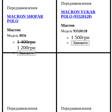
MACRON YUKAR
MACRON SHOFAR
POLO (93320128)
POLO
Macron
Macron
93320128
9056
1 500
грн
1 400
грн
1 200
грн
Виробник
Колір
: Білий
: Macron
Виробник
Колір
: Антрацит, Чорний,
: Macron
Червоний, Темно-синій,
Синій, Бордовий, Жовтий,
Зелений