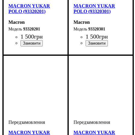
MACRON YUKAR
MACRON YUKAR
POLO (93320201)
POLO (93320301)
Macron
Macron
93320201
93320301
1 500
грн
1 500
грн
Виробник
Колір
: Червоний
: Macron
Виробник
Колір
: Синій
: Macron
MACRON YUKAR
MACRON YUKAR