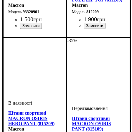
Macron
Macron
93320901
812209
1 500
грн
1 900
грн
Виробник
Колір
: Чорний
: Macron
Стать
Виробник
Колір
: Чорний
: Дитяче, Унісекс,
: Macron
Чоловічий
-35%
Штани спортивні
MACRON OSIRIS
Штани спортивні
HERO PANT (815209)
MACRON OSIRIS
Macron
PANT (815109)