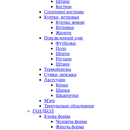
Штани
Костюм
Спортивні костюми
Куртки, ветровки
Куртки зимові
Вітровки
Жилети
Повсякденний одяг
Футболки
Поло
Шорти
Реглани
Штани
Термобілизна
Сумки, рюкзаки
Аксесуари
Кепки
Шапки
Шкарпетки
М'ячі
Тренувальне обладнання
ГАНДБОЛ
Ігрова форма
Чоловіча форма
Жіноча форма