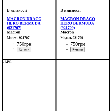
MACRON DRACO
MACRON DRACO
HERO BERMUDA
HERO BERMUDA
(921707)
(921709)
Macron
Macron
921707
921709
750
грн
750
грн
Виробник
Колір
: Темно-синій
: Macron
Виробник
Колір
: Чорний
: Macron
-14%