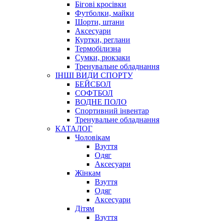
Бігові кросівки
Футболки, майки
Шорти, штани
Аксесуари
Куртки, реглани
Термобілизна
Сумки, рюкзаки
Тренувальне обладнання
ІНШІ ВИДИ СПОРТУ
БЕЙСБОЛ
СОФТБОЛ
ВОДНЕ ПОЛО
Спортивний інвентар
Тренувальне обладнання
КАТАЛОГ
Чоловікам
Взуття
Одяг
Аксесуари
Жінкам
Взуття
Одяг
Аксесуари
Дітям
Взуття