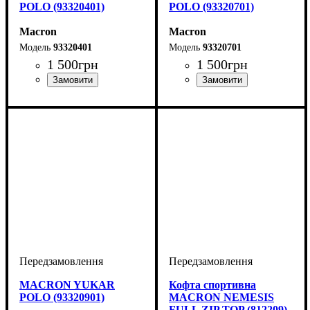
POLO (93320401)
POLO (93320701)
Macron
Macron
93320401
93320701
1 500
грн
1 500
грн
Виробник
Колір
: Зелений
: Macron
Виробник
Колір
: Темно-синій
: Macron
MACRON YUKAR
Кофта спортивна
POLO (93320901)
MACRON NEMESIS
FULL ZIP TOP (812209)