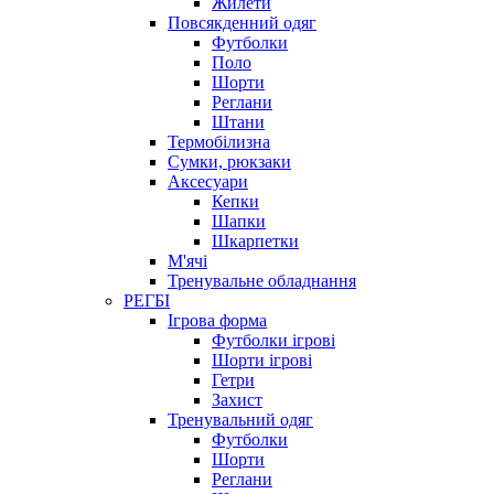
Жилети
Повсякденний одяг
Футболки
Поло
Шорти
Реглани
Штани
Термобілизна
Сумки, рюкзаки
Аксесуари
Кепки
Шапки
Шкарпетки
М'ячі
Тренувальне обладнання
РЕГБІ
Ігрова форма
Футболки ігрові
Шорти ігрові
Гетри
Захист
Тренувальний одяг
Футболки
Шорти
Реглани