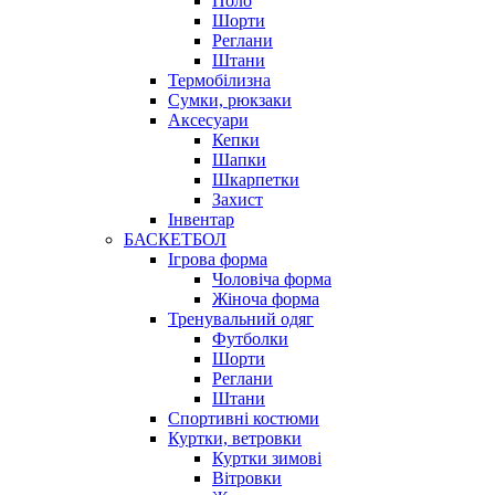
Поло
Шорти
Реглани
Штани
Термобілизна
Сумки, рюкзаки
Аксесуари
Кепки
Шапки
Шкарпетки
Захист
Інвентар
БАСКЕТБОЛ
Ігрова форма
Чоловіча форма
Жіноча форма
Тренувальний одяг
Футболки
Шорти
Реглани
Штани
Спортивні костюми
Куртки, ветровки
Куртки зимові
Вітровки