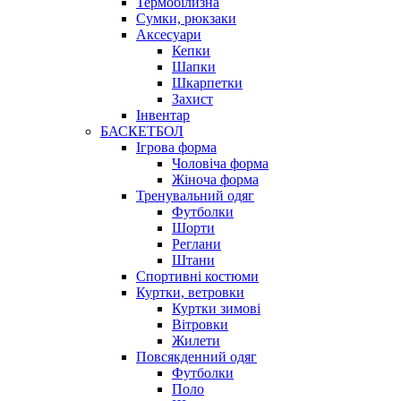
Термобілизна
Сумки, рюкзаки
Аксесуари
Кепки
Шапки
Шкарпетки
Захист
Інвентар
БАСКЕТБОЛ
Ігрова форма
Чоловіча форма
Жіноча форма
Тренувальний одяг
Футболки
Шорти
Реглани
Штани
Спортивні костюми
Куртки, ветровки
Куртки зимові
Вітровки
Жилети
Повсякденний одяг
Футболки
Поло