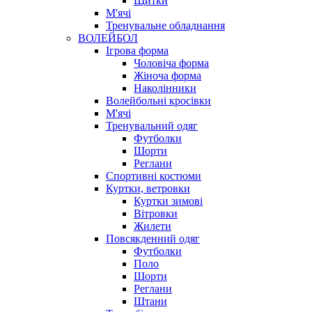
Щитки
М'ячі
Тренувальне обладнання
ВОЛЕЙБОЛ
Ігрова форма
Чоловіча форма
Жіноча форма
Наколінники
Волейбольні кросівки
М'ячі
Тренувальний одяг
Футболки
Шорти
Реглани
Спортивні костюми
Куртки, ветровки
Куртки зимові
Вітровки
Жилети
Повсякденний одяг
Футболки
Поло
Шорти
Реглани
Штани