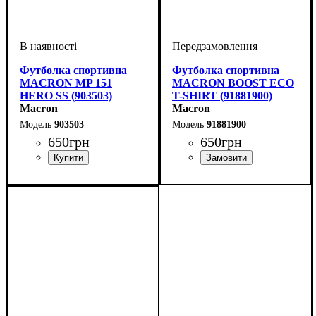
Футболка спортивна
Футболка спортивна
MACRON MP 151
MACRON BOOST ECO
HERO SS (903503)
T-SHIRT (91881900)
Macron
Macron
903503
91881900
650
грн
650
грн
Стать
Виробник
Колір
: Синій
: Унісекс, Чоловічий,
: Macron
Стать
Виробник
Колір
: Сірий
: Дитяче, Унісекс,
: Macron
Дитяче
Чоловічий