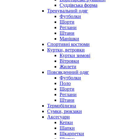
Суддівська форма
Тренувальний одяг
Футболки
Шорти
Реглани
Штани
Манішки
Спортивні костюми
Куртки, ветровки
Куртки зимові
Вітровки
Жилети
Повсякденний одяг
Футболки
Поло
Шорти
Реглани
Штани
Термобілизна
Сумки, рюкзаки
Аксесуари
Кепки
Шапки
Шкарпетки