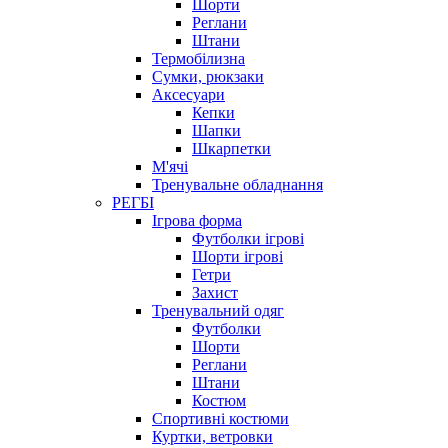
Шорти
Реглани
Штани
Термобілизна
Сумки, рюкзаки
Аксесуари
Кепки
Шапки
Шкарпетки
М'ячі
Тренувальне обладнання
РЕГБІ
Ігрова форма
Футболки ігрові
Шорти ігрові
Гетри
Захист
Тренувальний одяг
Футболки
Шорти
Реглани
Штани
Костюм
Спортивні костюми
Куртки, ветровки