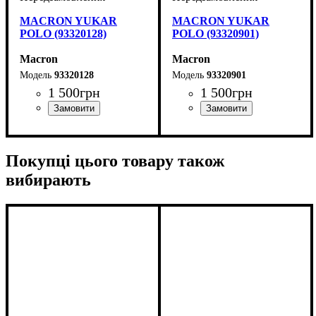
MACRON YUKAR
MACRON YUKAR
POLO (93320128)
POLO (93320901)
Macron
Macron
93320128
93320901
1 500
грн
1 500
грн
Виробник
Колір
: Білий
: Macron
Виробник
Колір
: Чорний
: Macron
Покупці цього товару також
вибирають