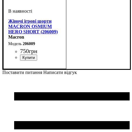
Жіночі ігрові шорти
MACRON OSMIUM
HERO SHORT (206009)
Macron
206009
750
грн
Стать
Виробник
Колір
Спорт
: Чорний
: Жіночий
: Волейбол
: Macron
Поставити питання
Написати відгук