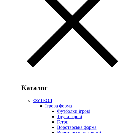
Каталог
ФУТБОЛ
Ігрова форма
Футболки ігрові
Труси ігрові
Гетри
Воротарська форма
Воротарські рукавиці