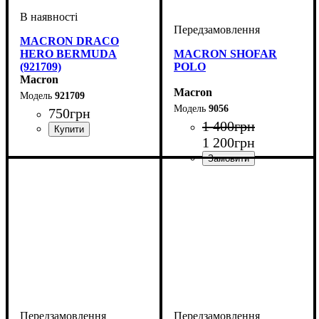
MACRON DRACO
HERO BERMUDA
MACRON SHOFAR
(921709)
POLO
Macron
Macron
921709
9056
750
грн
1 400
грн
1 200
грн
Виробник
Колір
: Чорний
: Macron
Виробник
Колір
: Антрацит, Чорний,
: Macron
Червоний, Темно-синій,
Синій, Бордовий, Жовтий,
Зелений