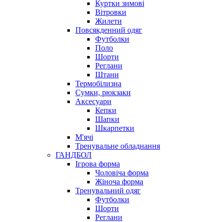
Куртки зимові
Вітровки
Жилети
Повсякденний одяг
Футболки
Поло
Шорти
Реглани
Штани
Термобілизна
Сумки, рюкзаки
Аксесуари
Кепки
Шапки
Шкарпетки
М'ячі
Тренувальне обладнання
ГАНДБОЛ
Ігрова форма
Чоловіча форма
Жіноча форма
Тренувальний одяг
Футболки
Шорти
Реглани