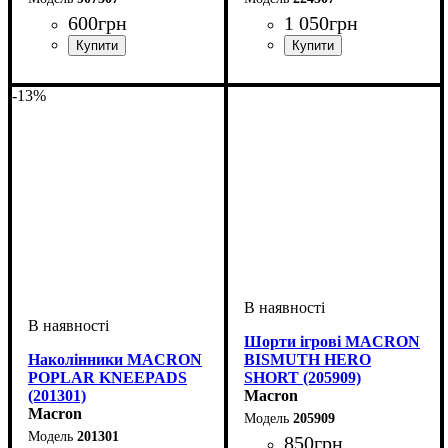
600
грн
1 050
грн
Стать
Виробник
Колір
: Темно-синій
: Дитяче, Унісекс,
: Macron
Стать
Виробник
Колір
Спорт
: Темно-синій
: Жіночий
: Волейбол
: Macron
Чоловічий
-13%
Шорти ігрові MACRON
Наколінники MACRON
BISMUTH HERO
POPLAR KNEEPADS
SHORT (205909)
(201301)
Macron
Macron
205909
201301
850
грн