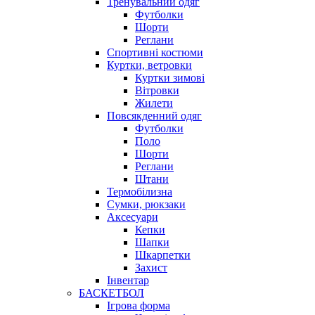
Тренувальний одяг
Футболки
Шорти
Реглани
Спортивні костюми
Куртки, ветровки
Куртки зимові
Вітровки
Жилети
Повсякденний одяг
Футболки
Поло
Шорти
Реглани
Штани
Термобілизна
Сумки, рюкзаки
Аксесуари
Кепки
Шапки
Шкарпетки
Захист
Інвентар
БАСКЕТБОЛ
Ігрова форма