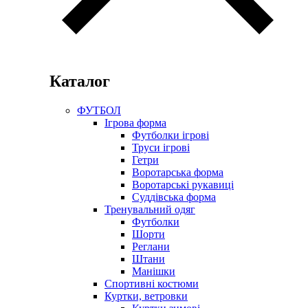
Каталог
ФУТБОЛ
Ігрова форма
Футболки ігрові
Труси ігрові
Гетри
Воротарська форма
Воротарські рукавиці
Суддівська форма
Тренувальний одяг
Футболки
Шорти
Реглани
Штани
Манішки
Спортивні костюми
Куртки, ветровки