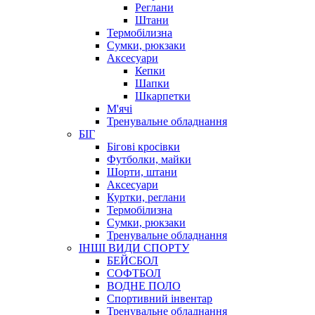
Реглани
Штани
Термобілизна
Сумки, рюкзаки
Аксесуари
Кепки
Шапки
Шкарпетки
М'ячі
Тренувальне обладнання
БІГ
Бігові кросівки
Футболки, майки
Шорти, штани
Аксесуари
Куртки, реглани
Термобілизна
Сумки, рюкзаки
Тренувальне обладнання
ІНШІ ВИДИ СПОРТУ
БЕЙСБОЛ
СОФТБОЛ
ВОДНЕ ПОЛО
Спортивний інвентар
Тренувальне обладнання