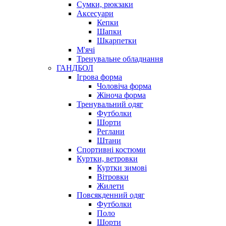
Сумки, рюкзаки
Аксесуари
Кепки
Шапки
Шкарпетки
М'ячі
Тренувальне обладнання
ГАНДБОЛ
Ігрова форма
Чоловіча форма
Жіноча форма
Тренувальний одяг
Футболки
Шорти
Реглани
Штани
Спортивні костюми
Куртки, ветровки
Куртки зимові
Вітровки
Жилети
Повсякденний одяг
Футболки
Поло
Шорти