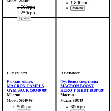
242409
1 800
грн
1 500
грн
1 250
грн
Стать
Виробник
Колір
: Чорний
: Унісекс
: Macron
Стать
Виробник
Колір
Спорт
: Чорний
: Жіночий
: Волейбол
: Macron
Рюкзак-мішок
Футболка спортивна
MACRON CAMPUS
MACRON BOOST
GYM SACK (59340-09)
HERO T-SHIRT (918719)
Macron
Macron
59340-09
918719
500
грн
600
грн