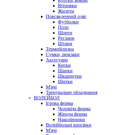
Куртки зимові
Вітровки
Жилети
Повсякденний одяг
Футболки
Поло
Шорти
Реглани
Штани
Термобілизна
Сумки, рюкзаки
Аксесуари
Кепки
Шапки
Шкарпетки
Щитки
М'ячі
Тренувальне обладнання
ВОЛЕЙБОЛ
Ігрова форма
Чоловіча форма
Жіноча форма
Наколінники
Волейбольні кросівки
М'ячі