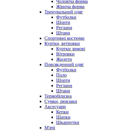
Чоловіча форма
Жіноча форма
Тренувальний одяг
Футболки
Шорти
Реглани
Штани
Спортивні костюми
Куртки, ветровки
Куртки зимові
Вітровки
Жилети
Повсякденний одяг
Футболки
Поло
Шорти
Реглани
Штани
Термобілизна
Сумки, рюкзаки
Аксесуари
Кепки
Шапки
Шкарпетки
М'ячі