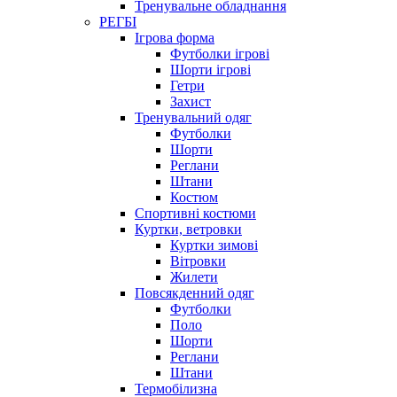
Тренувальне обладнання
РЕГБІ
Ігрова форма
Футболки ігрові
Шорти ігрові
Гетри
Захист
Тренувальний одяг
Футболки
Шорти
Реглани
Штани
Костюм
Спортивні костюми
Куртки, ветровки
Куртки зимові
Вітровки
Жилети
Повсякденний одяг
Футболки
Поло
Шорти
Реглани
Штани
Термобілизна