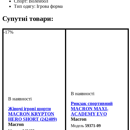
Спорт:
Волейбол
Тип одягу:
Ігрова форма
Супутні товари:
-17%
Рюкзак спортивний
Жіночі ігрові шорти
MACRON MAXI-
MACRON KRYPTON
ACADEMY EVO
HERO SHORT (242409)
(5937109)
Macron
Macron
59371-09