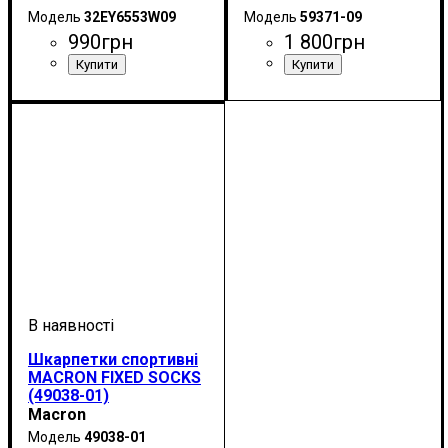
32EY6553W09
59371-09
990
грн
1 800
грн
Стать
Виробник
Колір
Спорт
: Чорний
: Жіночий
: Волейбол
: Mizuno
Стать
Виробник
Колір
: Чорний
: Унісекс
: Macron
Шкарпетки спортивні
MACRON FIXED SOCKS
(49038-01)
Macron
49038-01