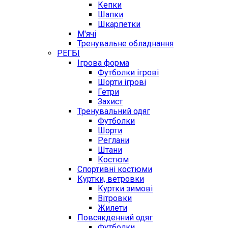
Кепки
Шапки
Шкарпетки
М'ячі
Тренувальне обладнання
РЕГБІ
Ігрова форма
Футболки ігрові
Шорти ігрові
Гетри
Захист
Тренувальний одяг
Футболки
Шорти
Реглани
Штани
Костюм
Спортивні костюми
Куртки, ветровки
Куртки зимові
Вітровки
Жилети
Повсякденний одяг
Футболки