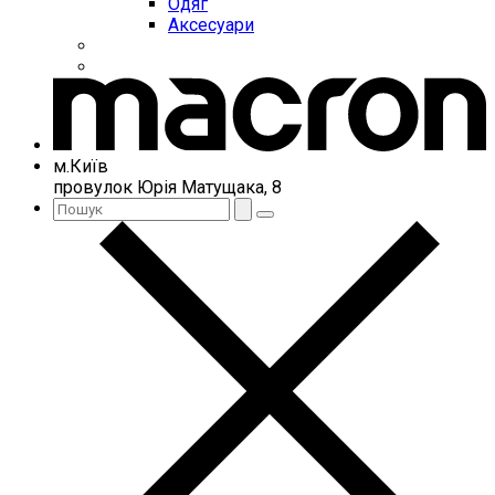
Одяг
Аксесуари
м.Київ
провулок Юрія Матущака, 8