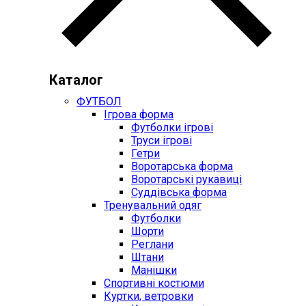
Каталог
ФУТБОЛ
Ігрова форма
Футболки ігрові
Труси ігрові
Гетри
Воротарська форма
Воротарські рукавиці
Суддівська форма
Тренувальний одяг
Футболки
Шорти
Реглани
Штани
Манішки
Спортивні костюми
Куртки, ветровки