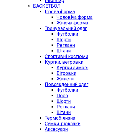
Інвентар
БАСКЕТБОЛ
Ігрова форма
Чоловіча форма
Жіноча форма
Тренувальний одяг
Футболки
Шорти
Реглани
Штани
Спортивні костюми
Куртки, ветровки
Куртки зимові
Вітровки
Жилети
Повсякденний одяг
Футболки
Поло
Шорти
Реглани
Штани
Термобілизна
Сумки, рюкзаки
Аксесуари