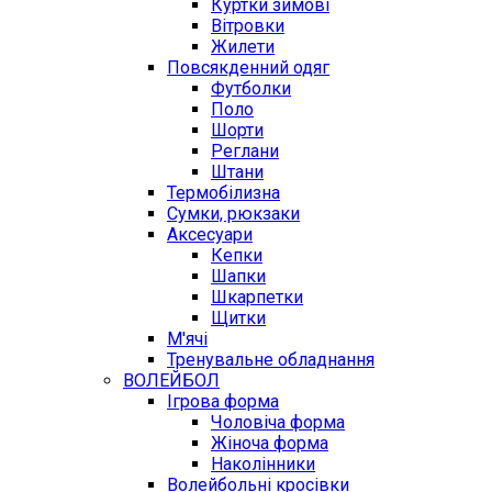
Куртки зимові
Вітровки
Жилети
Повсякденний одяг
Футболки
Поло
Шорти
Реглани
Штани
Термобілизна
Сумки, рюкзаки
Аксесуари
Кепки
Шапки
Шкарпетки
Щитки
М'ячі
Тренувальне обладнання
ВОЛЕЙБОЛ
Ігрова форма
Чоловіча форма
Жіноча форма
Наколінники
Волейбольні кросівки