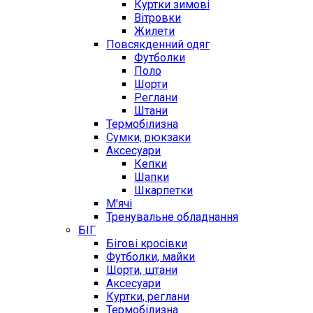
Куртки зимові
Вітровки
Жилети
Повсякденний одяг
Футболки
Поло
Шорти
Реглани
Штани
Термобілизна
Сумки, рюкзаки
Аксесуари
Кепки
Шапки
Шкарпетки
М'ячі
Тренувальне обладнання
БІГ
Бігові кросівки
Футболки, майки
Шорти, штани
Аксесуари
Куртки, реглани
Термобілизна