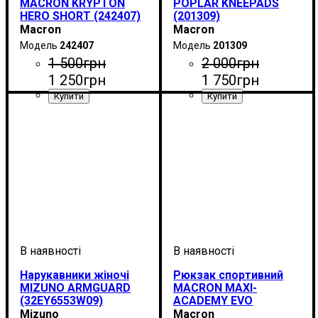
MACRON KRYPTON
POPLAR KNEEPADS
HERO SHORT (242407)
(201309)
Macron
Macron
242407
201309
1 500
грн
2 000
грн
1 250
грн
1 750
грн
Стать
Виробник
Колір
Спорт
: Темно-синій
: Жіночий
: Волейбол
: Macron
Стать
Виробник
Колір
Спорт
: Чорний
: Унісекс
: Волейбол
: Macron
Нарукавники жіночі
Рюкзак спортивний
MIZUNO ARMGUARD
MACRON MAXI-
(32EY6553W09)
ACADEMY EVO
(5937109)
Mizuno
Macron