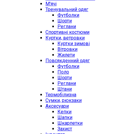
М'ячі
Тренувальний одяг
Футболки
Шорти
Реглани
Спортивні костюми
Куртки, ветровки
Куртки зимові
Вітровки
Жилети
Повсякденний одяг
Футболки
Поло
Шорти
Реглани
Штани
Термобілизна
Сумки, рюкзаки
Аксесуари
Кепки
Шапки
Шкарпетки
Захист