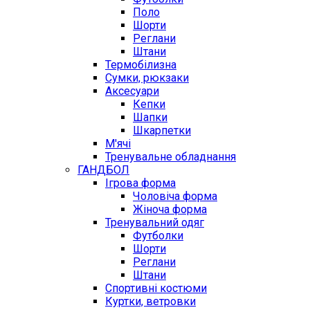
Поло
Шорти
Реглани
Штани
Термобілизна
Сумки, рюкзаки
Аксесуари
Кепки
Шапки
Шкарпетки
М'ячі
Тренувальне обладнання
ГАНДБОЛ
Ігрова форма
Чоловіча форма
Жіноча форма
Тренувальний одяг
Футболки
Шорти
Реглани
Штани
Спортивні костюми
Куртки, ветровки