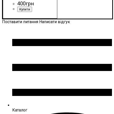
400
грн
Стать
Виробник
Колір
: Білий
: Унісекс
: Macron
Поставити питання
Написати відгук
Каталог