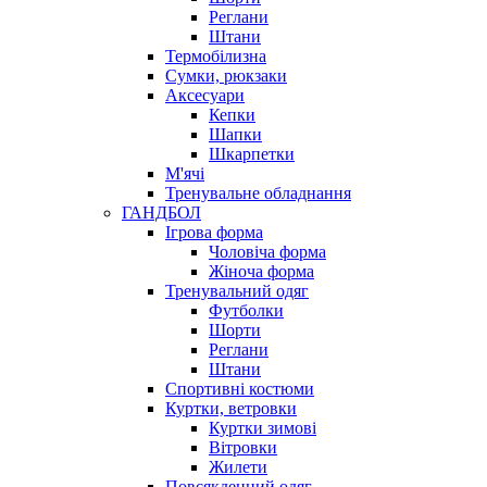
Реглани
Штани
Термобілизна
Сумки, рюкзаки
Аксесуари
Кепки
Шапки
Шкарпетки
М'ячі
Тренувальне обладнання
ГАНДБОЛ
Ігрова форма
Чоловіча форма
Жіноча форма
Тренувальний одяг
Футболки
Шорти
Реглани
Штани
Спортивні костюми
Куртки, ветровки
Куртки зимові
Вітровки
Жилети
Повсякденний одяг