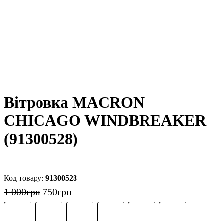
Вітровка MACRON
CHICAGO WINDBREAKER
(91300528)
91300528
1 000
грн
750
грн