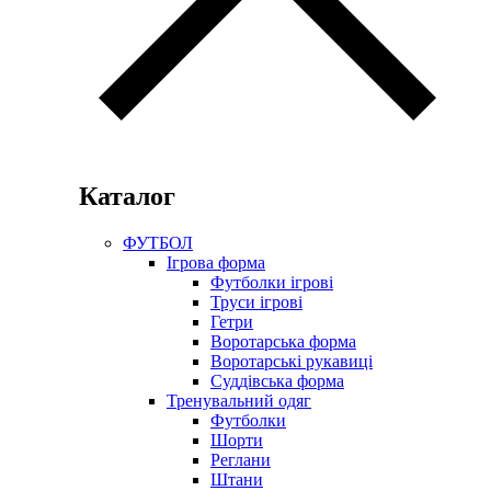
Каталог
ФУТБОЛ
Ігрова форма
Футболки ігрові
Труси ігрові
Гетри
Воротарська форма
Воротарські рукавиці
Суддівська форма
Тренувальний одяг
Футболки
Шорти
Реглани
Штани