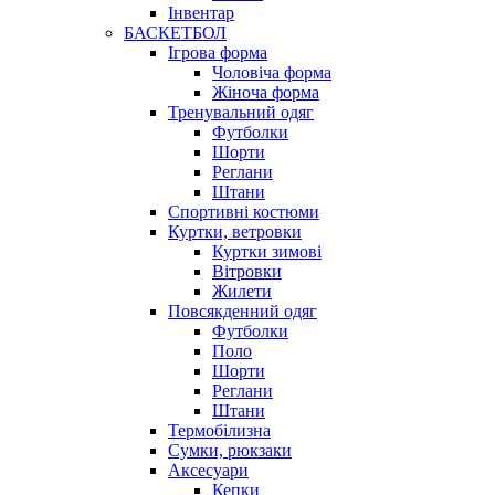
Інвентар
БАСКЕТБОЛ
Ігрова форма
Чоловіча форма
Жіноча форма
Тренувальний одяг
Футболки
Шорти
Реглани
Штани
Спортивні костюми
Куртки, ветровки
Куртки зимові
Вітровки
Жилети
Повсякденний одяг
Футболки
Поло
Шорти
Реглани
Штани
Термобілизна
Сумки, рюкзаки
Аксесуари
Кепки