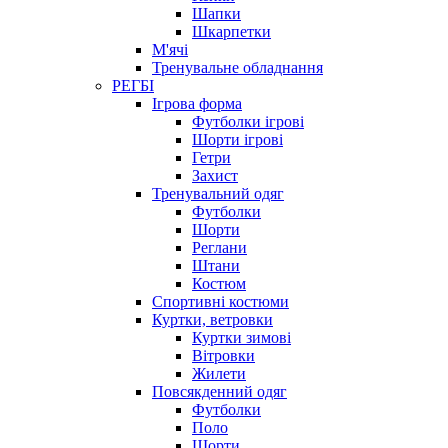
Шапки
Шкарпетки
М'ячі
Тренувальне обладнання
РЕГБІ
Ігрова форма
Футболки ігрові
Шорти ігрові
Гетри
Захист
Тренувальний одяг
Футболки
Шорти
Реглани
Штани
Костюм
Спортивні костюми
Куртки, ветровки
Куртки зимові
Вітровки
Жилети
Повсякденний одяг
Футболки
Поло
Шорти