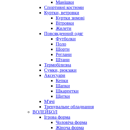
Манішки
Спортивні костюми
Куртки, ветровки
Куртки зимові
Вітровки
Жилети
Повсякденний одяг
Футболки
Поло
Шорти
Реглани
Штани
Термобілизна
Сумки, рюкзаки
Аксесуари
Кепки
Шапки
Шкарпетки
Щитки
М'ячі
Тренувальне обладнання
ВОЛЕЙБОЛ
Ігрова форма
Чоловіча форма
Жіноча форма