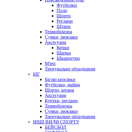
Футболки
Поло
Шорти
Реглани
Штани
Термобілизна
Сумки, рюкзаки
Аксесуари
Кепки
Шапки
Шкарпетки
М'ячі
Тренувальне обладнання
БІГ
Бігові кросівки
Футболки, майки
Шорти, штани
Аксесуари
Куртки, реглани
Термобілизна
Сумки, рюкзаки
Тренувальне обладнання
ІНШІ ВИДИ СПОРТУ
БЕЙСБОЛ