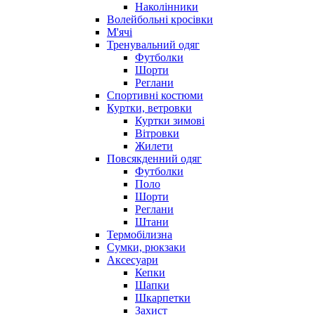
Наколінники
Волейбольні кросівки
М'ячі
Тренувальний одяг
Футболки
Шорти
Реглани
Спортивні костюми
Куртки, ветровки
Куртки зимові
Вітровки
Жилети
Повсякденний одяг
Футболки
Поло
Шорти
Реглани
Штани
Термобілизна
Сумки, рюкзаки
Аксесуари
Кепки
Шапки
Шкарпетки
Захист