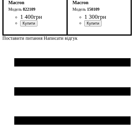
Macron
Macron
822109
150109
1 400
грн
1 300
грн
Колір
: Чорний
Стать
Виробник
Колір
: Чорний
: Унісекс
: Macron
Поставити питання
Написати відгук