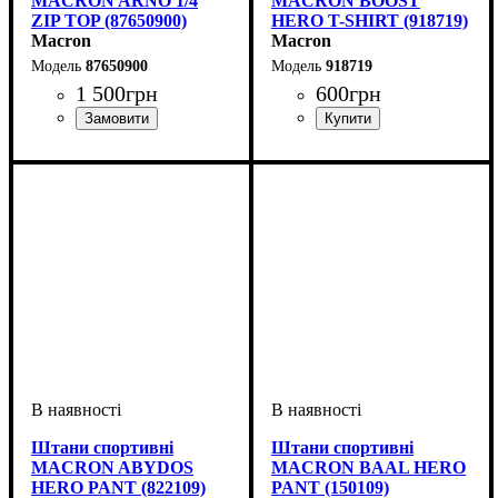
MACRON ARNO 1/4
MACRON BOOST
ZIP TOP (87650900)
HERO T-SHIRT (918719)
Macron
Macron
87650900
918719
1 500
грн
600
грн
Виробник
Колір
: Чорний
: Macron
Стать
Виробник
Колір
: Сірий
: Дитяче, Унісекс,
: Macron
Чоловічий
Штани спортивні
Штани спортивні
MACRON ABYDOS
MACRON BAAL HERO
HERO PANT (822109)
PANT (150109)