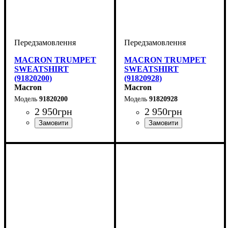
MACRON TRUMPET
MACRON TRUMPET
SWEATSHIRT
SWEATSHIRT
(91820200)
(91820928)
Macron
Macron
91820200
91820928
2 950
грн
2 950
грн
Виробник
Колір
: Червоний
: Macron
Виробник
Колір
: Чорний
: Macron