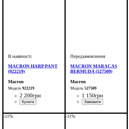
MACRON HARP PANT
MACRON MARACAS
(922219)
BERMUDA (527509)
Macron
Macron
922219
527509
2 200
грн
1 150
грн
Виробник
Колір
: Сірий
: Macron
Виробник
Колір
: Чорний
: Macron
-11%
-11%