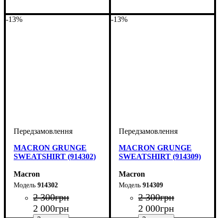
Виробник
: Macron
Виробник
Колір
: Бордовий
: Macron
-13%
-13%
MACRON GRUNGE
MACRON GRUNGE
SWEATSHIRT (914302)
SWEATSHIRT (914309)
Macron
Macron
914302
914309
2 300
грн
2 300
грн
2 000
грн
2 000
грн