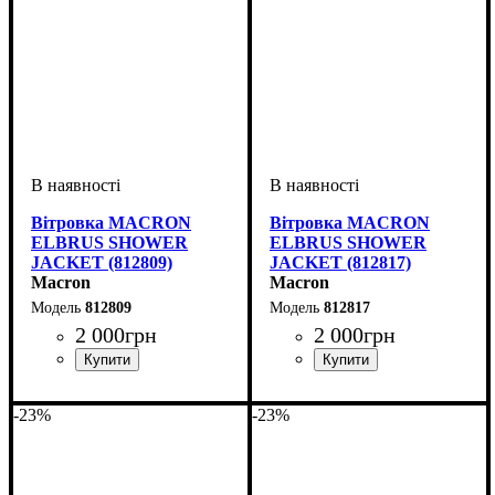
Вітровка MACRON
Вітровка MACRON
ELBRUS SHOWER
ELBRUS SHOWER
JACKET (812809)
JACKET (812817)
Macron
Macron
812809
812817
2 000
грн
2 000
грн
Стать
Виробник
Колір
: Чорний
: Дитяче, Унісекс
: Macron
Стать
Виробник
Колір
: Зелений
: Дитяче, Унісекс
: Macron
-23%
-23%