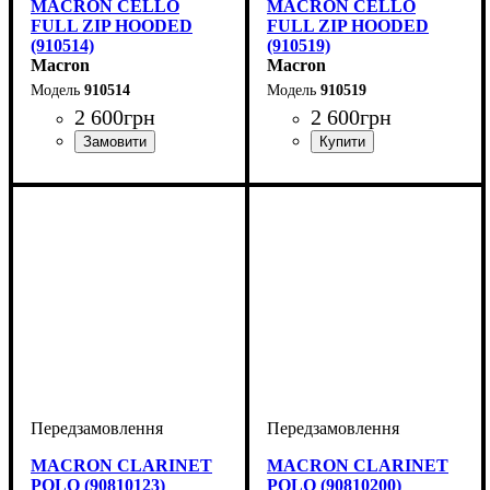
MACRON CELLO
MACRON CELLO
FULL ZIP HOODED
FULL ZIP HOODED
(910514)
(910519)
Macron
Macron
910514
910519
2 600
грн
2 600
грн
Виробник
Колір
: Бордовий
: Macron
Виробник
Колір
: Сірий
: Macron
MACRON CLARINET
MACRON CLARINET
POLO (90810123)
POLO (90810200)