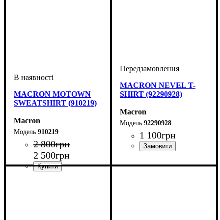
MACRON NEVEL T-
MACRON MOTOWN
SHIRT (92290928)
SWEATSHIRT (910219)
Macron
Macron
92290928
910219
1 100
грн
2 800
грн
2 500
грн
Стать
Виробник
Колір
: Чорний
: Дитяче, Унісекс,
: Macron
Чоловічий
Виробник
Колір
: Сірий
: Macron