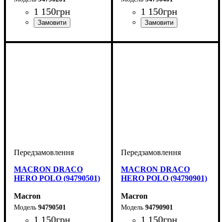
1 150
грн
1 150
грн
Виробник
Колір
: Червоний
: Macron
Виробник
Колір
: Зелений
: Macron
MACRON DRACO
MACRON DRACO
HERO POLO (94790501)
HERO POLO (94790901)
Macron
Macron
94790501
94790901
1 150
грн
1 150
грн