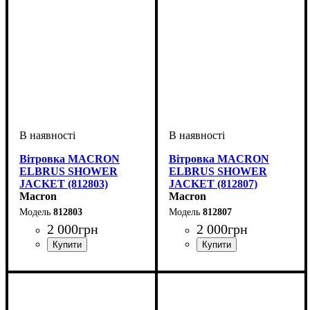
Вітровка MACRON
Вітровка MACRON
ELBRUS SHOWER
ELBRUS SHOWER
JACKET (812803)
JACKET (812807)
Macron
Macron
812803
812807
2 000
грн
2 000
грн
Стать
Виробник
Колір
: Синій
: Дитяче, Унісекс
: Macron
Стать
Виробник
Колір
: Темно-синій
: Дитяче, Унісекс
: Macron