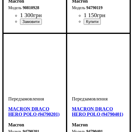
Macron
Macron
90810928
94790119
1 300
грн
1 150
грн
Виробник
Колір
: Чорний
: Macron
Виробник
Колір
: Білий
: Macron
MACRON DRACO
MACRON DRACO
HERO POLO (94790201)
HERO POLO (94790401)
Macron
Macron
94790201
94790401