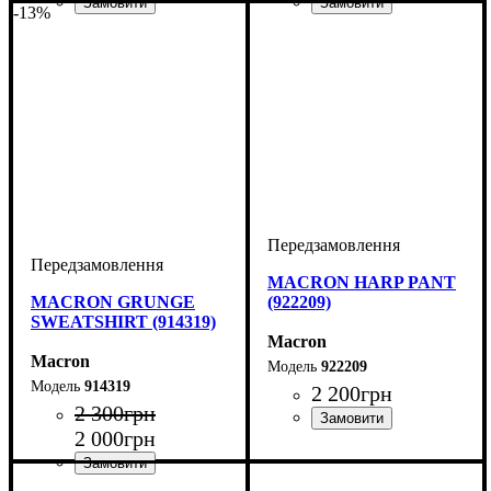
-13%
Виробник
Колір
: Червоний
: Macron
Виробник
Колір
: Чорний
: Macron
MACRON HARP PANT
MACRON GRUNGE
(922209)
SWEATSHIRT (914319)
Macron
Macron
922209
914319
2 200
грн
2 300
грн
2 000
грн
Виробник
Колір
: Чорний
: Macron
Виробник
Колір
: Сірий
: Macron