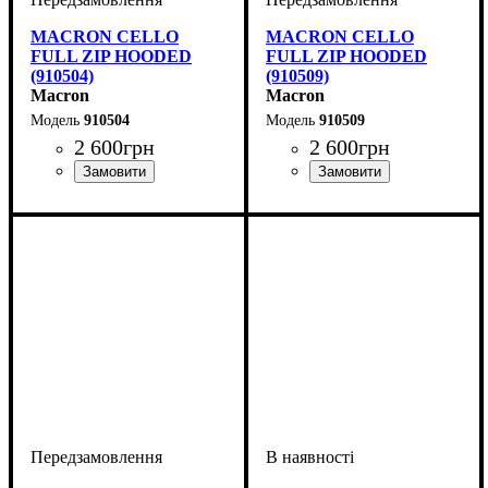
MACRON CELLO
MACRON CELLO
FULL ZIP HOODED
FULL ZIP HOODED
(910504)
(910509)
Macron
Macron
910504
910509
2 600
грн
2 600
грн
Виробник
Колір
: Зелений
: Macron
Виробник
Колір
: Чорний
: Macron