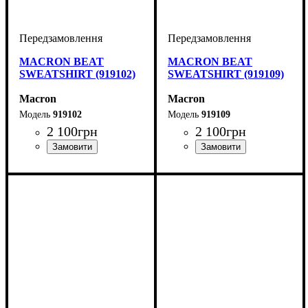
MACRON BEAT
MACRON BEAT
SWEATSHIRT (919102)
SWEATSHIRT (919109)
Macron
Macron
919102
919109
2 100
грн
2 100
грн
Виробник
Колір
: Червоний
: Macron
Виробник
Колір
: Чорний
: Macron