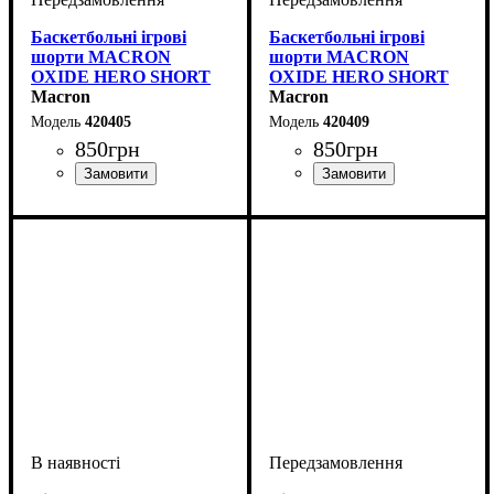
Баскетбольні ігрові
Баскетбольні ігрові
шорти MACRON
шорти MACRON
OXIDE HERO SHORT
OXIDE HERO SHORT
(420405)
Macron
(420409)
Macron
420405
420409
850
грн
850
грн
Стать
Виробник
Колір
Спорт
: Жовтий
: Дитяче, Унісекс,
: Баскетбол
: Macron
Стать
Виробник
Колір
Спорт
: Чорний
: Дитяче, Унісекс,
: Баскетбол
: Macron
Чоловічий
Чоловічий