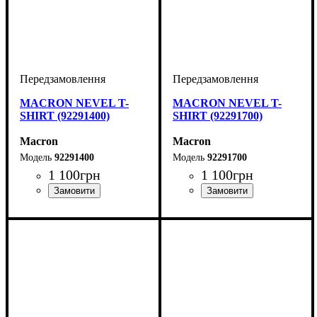
MACRON NEVEL T-
MACRON NEVEL T-
SHIRT (92291400)
SHIRT (92291700)
Macron
Macron
92291400
92291700
1 100
грн
1 100
грн
Стать
Виробник
Колір
: Бордовий
: Дитяче, Унісекс,
: Macron
Стать
Виробник
Колір
: Зелений
: Дитяче, Унісекс,
: Macron
Чоловічий
Чоловічий