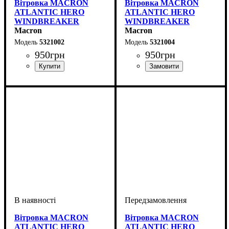
Вітровка MACRON
Вітровка MACRON
ATLANTIC HERO
ATLANTIC HERO
WINDBREAKER
WINDBREAKER
(5321002)
Macron
(5321004)
Macron
5321002
5321004
950
грн
950
грн
Стать
Виробник
Колір
: Червоний
: Дитяче, Унісекс
: Macron
Стать
Виробник
Колір
: Зелений
: Дитяче, Унісекс
: Macron
Вітровка MACRON
Вітровка MACRON
ATLANTIC HERO
ATLANTIC HERO