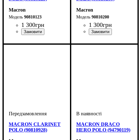
Macron
Macron
90810123
90810200
1 300
грн
1 300
грн
Виробник
Колір
: Білий
: Macron
Виробник
Колір
: Червоний
: Macron
MACRON CLARINET
MACRON DRACO
POLO (90810928)
HERO POLO (94790119)