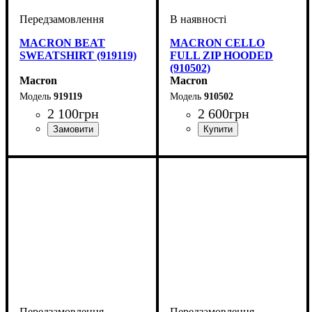
MACRON BEAT
MACRON CELLO
SWEATSHIRT (919119)
FULL ZIP HOODED
(910502)
Macron
Macron
919119
910502
2 100
грн
2 600
грн
Виробник
Колір
: Сірий
: Macron
Виробник
Колір
: Червоний
: Macron