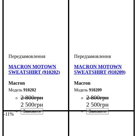
MACRON MOTOWN
MACRON MOTOWN
SWEATSHIRT (910202)
SWEATSHIRT (910209)
Macron
Macron
910202
910209
2 800
грн
2 800
грн
2 500
грн
2 500
грн
-11%
Виробник
Колір
: Червоний
: Macron
Виробник
Колір
: Чорний
: Macron