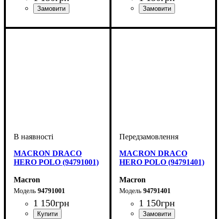
Виробник
Колір
: Жовтий
: Macron
Виробник
Колір
: Чорний
: Macron
MACRON DRACO
MACRON DRACO
HERO POLO (94791001)
HERO POLO (94791401)
Macron
Macron
94791001
94791401
1 150
грн
1 150
грн