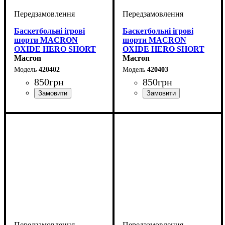
Баскетбольні ігрові
Баскетбольні ігрові
шорти MACRON
шорти MACRON
OXIDE HERO SHORT
OXIDE HERO SHORT
(420402)
Macron
(420403)
Macron
420402
420403
850
грн
850
грн
Стать
Виробник
Колір
Спорт
: Червоний
: Дитяче, Унісекс,
: Баскетбол
: Macron
Стать
Виробник
Колір
Спорт
: Синій
: Дитяче, Унісекс,
: Баскетбол
: Macron
Чоловічий
Чоловічий