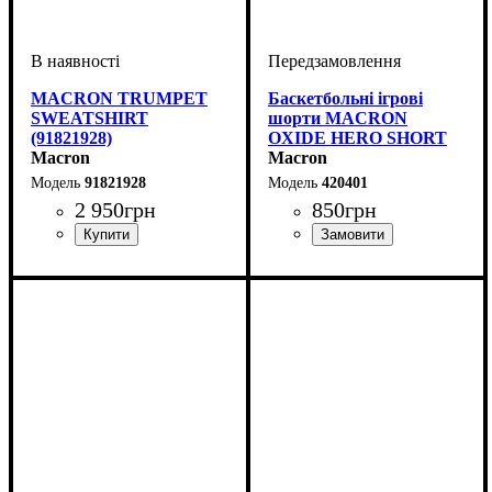
MACRON TRUMPET
Баскетбольні ігрові
SWEATSHIRT
шорти MACRON
(91821928)
OXIDE HERO SHORT
Macron
(420401)
Macron
91821928
420401
2 950
грн
850
грн
Виробник
Колір
: Сірий
: Macron
Стать
Виробник
Колір
Спорт
: Білий
: Дитяче, Унісекс,
: Баскетбол
: Macron
Чоловічий