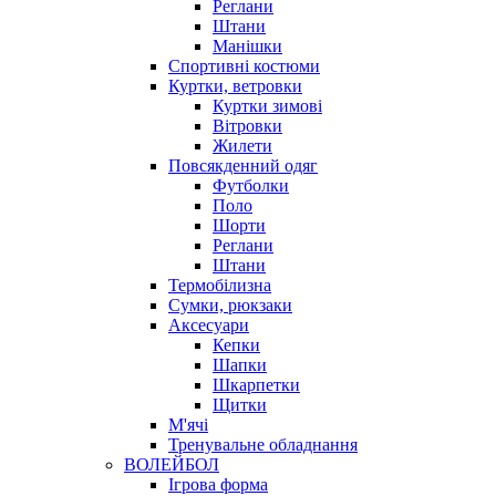
Реглани
Штани
Манішки
Спортивні костюми
Куртки, ветровки
Куртки зимові
Вітровки
Жилети
Повсякденний одяг
Футболки
Поло
Шорти
Реглани
Штани
Термобілизна
Сумки, рюкзаки
Аксесуари
Кепки
Шапки
Шкарпетки
Щитки
М'ячі
Тренувальне обладнання
ВОЛЕЙБОЛ
Ігрова форма