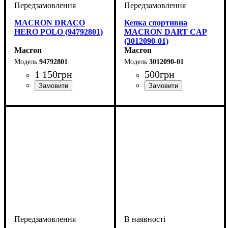
MACRON DRACO
Кепка спортивна
HERO POLO (94792801)
MACRON DART CAP
(3012090-01)
Macron
Macron
94792801
3012090-01
1 150
грн
500
грн
Виробник
Колір
: Антрацит
: Macron
Стать
Виробник
Колір
: Білий
: Унісекс
: Macron