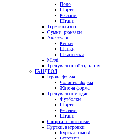
Поло
Шорти
Реглани
Штани
Термобілизна
Сумки, рюкзаки
Аксесуари
Кепки
Шапки
Шкарпетки
М'ячі
Тренувальне обладнання
ГАНДБОЛ
Ігрова форма
Чоловіча форма
Жіноча форма
Тренувальний одяг
Футболки
Шорти
Реглани
Штани
Спортивні костюми
Куртки, ветровки
Куртки зимові
Вітровки