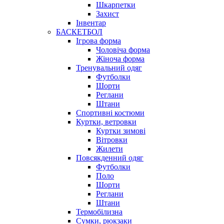
Шкарпетки
Захист
Інвентар
БАСКЕТБОЛ
Ігрова форма
Чоловіча форма
Жіноча форма
Тренувальний одяг
Футболки
Шорти
Реглани
Штани
Спортивні костюми
Куртки, ветровки
Куртки зимові
Вітровки
Жилети
Повсякденний одяг
Футболки
Поло
Шорти
Реглани
Штани
Термобілизна
Сумки, рюкзаки