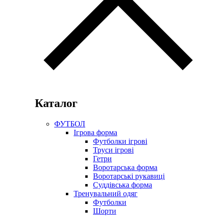
Каталог
ФУТБОЛ
Ігрова форма
Футболки ігрові
Труси ігрові
Гетри
Воротарська форма
Воротарські рукавиці
Суддівська форма
Тренувальний одяг
Футболки
Шорти