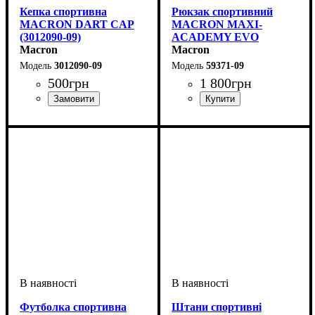
Кепка спортивна
Рюкзак спортивний
MACRON DART CAP
MACRON MAXI-
(3012090-09)
ACADEMY EVO
Macron
(5937109)
Macron
3012090-09
59371-09
500
грн
1 800
грн
Стать
Виробник
Колір
: Чорний
: Унісекс
: Macron
Стать
Виробник
Колір
: Чорний
: Унісекс
: Macron
Футболка спортивна
Штани спортивні