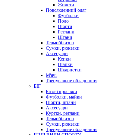
Жилети
Повсякденний одяг
Футболки
Поло
Шорти
Реглани
Штани
Термобілизна
Сумки, рюкзаки
Аксесуари
Кепки
Шапки
Шкарпетки
М'ячі
Тренувальне обладнання
БІГ
Бігові кросівки
Футболки, майки
Шорти, штани
Аксесуари
Куртки, реглани
Термобілизна
Сумки, рюкзаки
Тренувальне обладнання
ІНШІ ВИДИ СПОРТУ