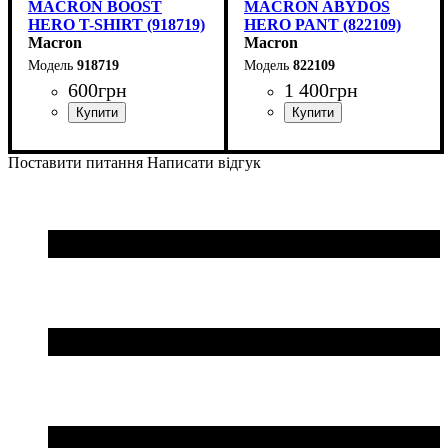
MACRON BOOST
MACRON ABYDOS
HERO T-SHIRT (918719)
HERO PANT (822109)
Macron
Macron
918719
822109
600
грн
1 400
грн
Стать
Виробник
Колір
: Сірий
: Дитяче, Унісекс,
: Macron
Колір
: Чорний
Чоловічий
Поставити питання
Написати відгук