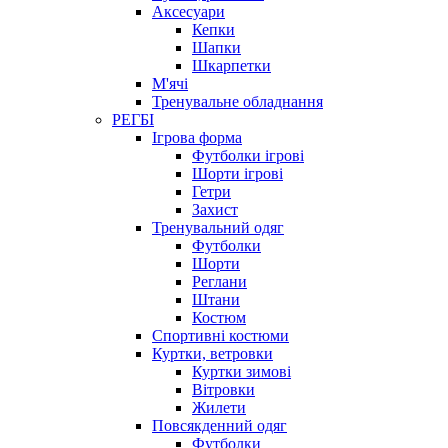
Аксесуари
Кепки
Шапки
Шкарпетки
М'ячі
Тренувальне обладнання
РЕГБІ
Ігрова форма
Футболки ігрові
Шорти ігрові
Гетри
Захист
Тренувальний одяг
Футболки
Шорти
Реглани
Штани
Костюм
Спортивні костюми
Куртки, ветровки
Куртки зимові
Вітровки
Жилети
Повсякденний одяг
Футболки