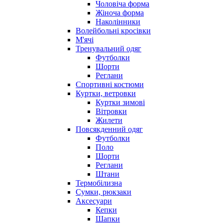
Чоловіча форма
Жіноча форма
Наколінники
Волейбольні кросівки
М'ячі
Тренувальний одяг
Футболки
Шорти
Реглани
Спортивні костюми
Куртки, ветровки
Куртки зимові
Вітровки
Жилети
Повсякденний одяг
Футболки
Поло
Шорти
Реглани
Штани
Термобілизна
Сумки, рюкзаки
Аксесуари
Кепки
Шапки