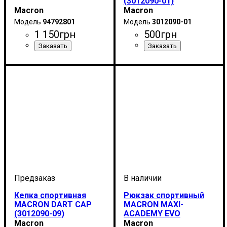
(3012090-01)
Macron
Macron
94792801
3012090-01
1 150
грн
500
грн
Производитель
Цвет
: Антрацит
: Macron
Пол
Производитель
Цвет
: Унисекс
: Белый
: Macron
Кепка спортивная
Рюкзак спортивный
MACRON DART CAP
MACRON MAXI-
(3012090-09)
ACADEMY EVO
(5937109)
Macron
Macron