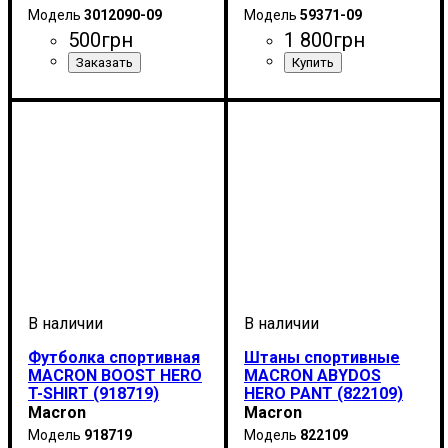
3012090-09
59371-09
500
грн
1 800
грн
Пол
Производитель
Цвет
: Унисекс
: Черный
: Macron
Пол
Производитель
Цвет
: Унисекс
: Черный
: Macron
Футболка спортивная
Штаны спортивные
MACRON BOOST HERO
MACRON ABYDOS
T-SHIRT (918719)
HERO PANT (822109)
Macron
Macron
918719
822109