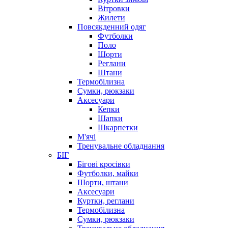
Вітровки
Жилети
Повсякденний одяг
Футболки
Поло
Шорти
Реглани
Штани
Термобілизна
Сумки, рюкзаки
Аксесуари
Кепки
Шапки
Шкарпетки
М'ячі
Тренувальне обладнання
БІГ
Бігові кросівки
Футболки, майки
Шорти, штани
Аксесуари
Куртки, реглани
Термобілизна
Сумки, рюкзаки