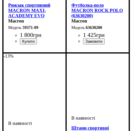
Рюкзак спортивний
Футболка-поло
MACRON MAXI-
MACRON ROCK POLO
ACADEMY EVO
(63630200)
(5937109)
Macron
Macron
59371-09
63630200
1 800
грн
1 425
грн
Стать
Виробник
Колір
: Чорний
: Унісекс
: Macron
Стать
Виробник
Колір
: Червоний
: Дитяче, Унісекс
: Macron
-13%
Штани спортивні