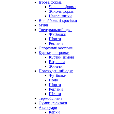
Ігрова форма
Чоловіча форма
Жіноча форма
Наколінники
Волейбольні кросівки
М'ячі
Тренувальний одяг
Футболки
Шорти
Реглани
Спортивні костюми
Куртки, ветровки
Куртки зимові
Вітровки
Жилети
Повсякденний одяг
Футболки
Поло
Шорти
Реглани
Штани
Термобілизна
Сумки, рюкзаки
Аксесуари
Кепки