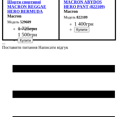
Шорти спортивні
MACRON ABYDOS
MACRON REGGAE
HERO PANT (822109)
HERO BERMUDA
Macron
(529609)
Macron
822109
529609
1 400
грн
1 725
грн
1 500
грн
Колір
: Чорний
...
Колір
: Чорний
Поставити питання
Написати відгук