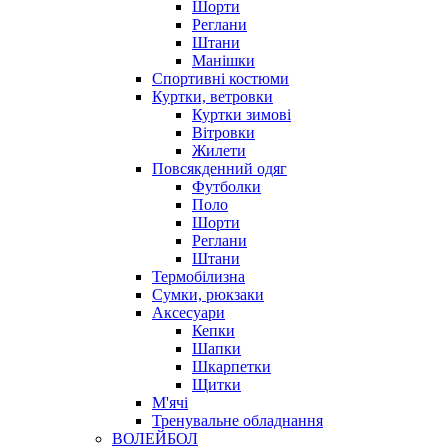
Шорти
Реглани
Штани
Манішки
Спортивні костюми
Куртки, ветровки
Куртки зимові
Вітровки
Жилети
Повсякденний одяг
Футболки
Поло
Шорти
Реглани
Штани
Термобілизна
Сумки, рюкзаки
Аксесуари
Кепки
Шапки
Шкарпетки
Щитки
М'ячі
Тренувальне обладнання
ВОЛЕЙБОЛ