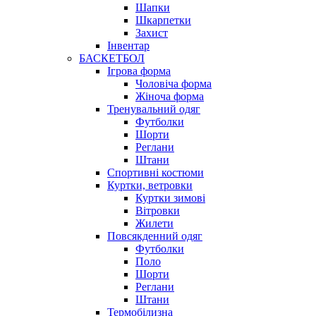
Шапки
Шкарпетки
Захист
Інвентар
БАСКЕТБОЛ
Ігрова форма
Чоловіча форма
Жіноча форма
Тренувальний одяг
Футболки
Шорти
Реглани
Штани
Спортивні костюми
Куртки, ветровки
Куртки зимові
Вітровки
Жилети
Повсякденний одяг
Футболки
Поло
Шорти
Реглани
Штани
Термобілизна