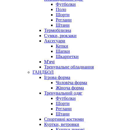
Футболки
Поло
Шорти
Реглани
Штани
Термобілизна
Сумки, рюкзаки
Аксесуари
Кепки
Шапки
Шкарпетки
М'ячі
Тренувальне обладнання
ГАНДБОЛ
Ігрова форма
Чоловіча форма
Жіноча форма
Тренувальний одяг
Футболки
Шорти
Реглани
Штани
Спортивні костюми
Куртки, ветровки
Куртки зимові