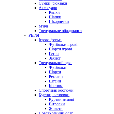
Сумки, рюкзаки
Аксесуари
Кепки
Шапки
Шкарпетки
М'ячі
Тренувальне обладнання
РЕГБІ
Ігрова форма
Футболки ігрові
Шорти ігрові
Гетри
Захист
Тренувальний одяг
Футболки
Шорти
Реглани
Штани
Костюм
Спортивні костюми
Куртки, ветровки
Куртки зимові
Вітровки
Жилети
Повсякденний одяг