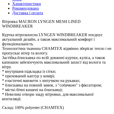
Характеристики
Рекомендовано
Доставка і оплата
Вітровка MACRON LYNGEN MESH LINED
WINDBREAKER
Куртка вітрозахисна LYNGEN WINDBREAKER поєднує
актуальний дизайн, а також максимальний комфорт і
функціональність.
Технологічна тканина CHAMTEX відмінно зберігає тепло і не
пропускає вітер та вологу.
Застібка-блискавка по всій довжині куртки, куліса, а також
капюшон забезпечують максимальний захист від вологи та
вітру.
* внутрішня підкладка із сітки;
* прихований каптур у комірі;
* еластичні манжети з липучкою на рукавах;
* блискавка на повний замок, з "собачкою" з фіксатором;
* місткі бічні кишені на блискавці;
* Невеликі отвори ззаду вітровки, для максимальної
вентиляції.
Склад: 100% polyester (CHAMTEX)