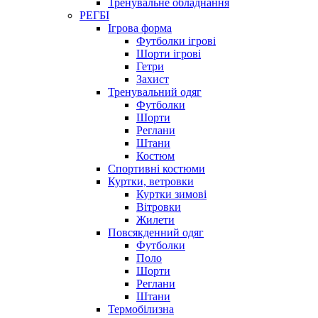
Тренувальне обладнання
РЕГБІ
Ігрова форма
Футболки ігрові
Шорти ігрові
Гетри
Захист
Тренувальний одяг
Футболки
Шорти
Реглани
Штани
Костюм
Спортивні костюми
Куртки, ветровки
Куртки зимові
Вітровки
Жилети
Повсякденний одяг
Футболки
Поло
Шорти
Реглани
Штани
Термобілизна