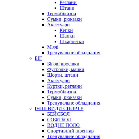
Реглани
Штани
Термобілизна
Сумки, рюкзаки
Аксесуари
Кепки
Шапки
Шкарпетки
М'ячі
Тренувальне обладнання
БІГ
Бігові кросівки
Футболки, майки
Шорти, штани
Аксесуари
Куртки, реглани
Термобілизна
Сумки, рюкзаки
Тренувальне обладнання
ІНШІ ВИДИ СПОРТУ
БЕЙСБОЛ
СОФТБОЛ
ВОДНЕ ПОЛО
Спортивний інвентар
Тренувальне обладнання