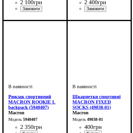
2 100
грн
2 400
грн
Стать
Виробник
Колір
: Темно-синій
: Жіночий
: Macron
Стать
Виробник
Колір
: Темно-синій
: Жіночий
: Macron
Рюкзак спортивний
Шкарпетки спортивні
MACRON ROOKIE L
MACRON FIXED
backpack (5940407)
SOCKS (49038-01)
Macron
Macron
5940407
49038-01
2 350
грн
400
грн