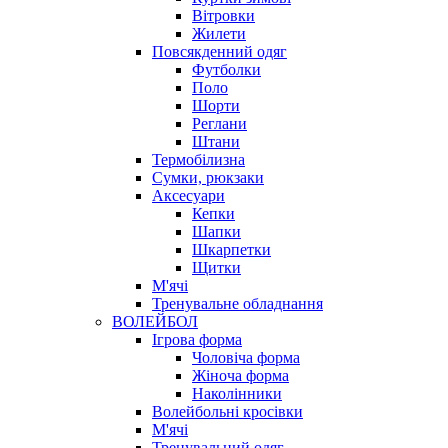
Вітровки
Жилети
Повсякденний одяг
Футболки
Поло
Шорти
Реглани
Штани
Термобілизна
Сумки, рюкзаки
Аксесуари
Кепки
Шапки
Шкарпетки
Щитки
М'ячі
Тренувальне обладнання
ВОЛЕЙБОЛ
Ігрова форма
Чоловіча форма
Жіноча форма
Наколінники
Волейбольні кросівки
М'ячі
Тренувальний одяг