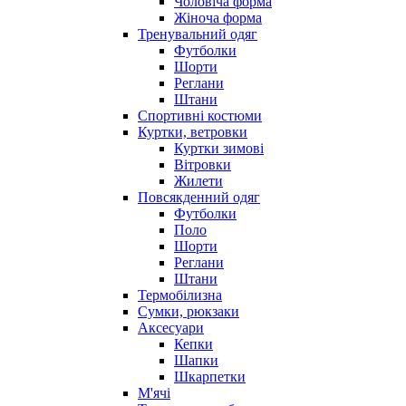
Чоловіча форма
Жіноча форма
Тренувальний одяг
Футболки
Шорти
Реглани
Штани
Спортивні костюми
Куртки, ветровки
Куртки зимові
Вітровки
Жилети
Повсякденний одяг
Футболки
Поло
Шорти
Реглани
Штани
Термобілизна
Сумки, рюкзаки
Аксесуари
Кепки
Шапки
Шкарпетки
М'ячі