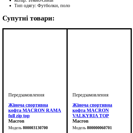
Колір:
Темно-синій
Тип одягу:
Футболки, поло
Супутні товари:
Жіноча спортивна
Жіноча спортивна
кофта MACRON RAMA
кофта MACRON
full zip top
VALKYRIA TOP
(800003130700)
Macron
(800000060701)
Macron
800003130700
800000060701