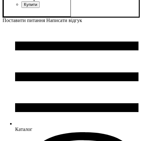
Стать
Виробник
Колір
Спорт
: Чорний
: Жіночий
: Волейбол
: Macron
Поставити питання
Написати відгук
Каталог