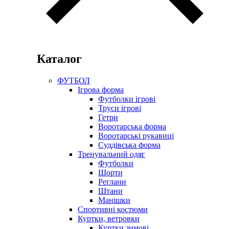
Каталог
ФУТБОЛ
Ігрова форма
Футболки ігрові
Труси ігрові
Гетри
Воротарська форма
Воротарські рукавиці
Суддівська форма
Тренувальний одяг
Футболки
Шорти
Реглани
Штани
Манішки
Спортивні костюми
Куртки, ветровки
Куртки зимові