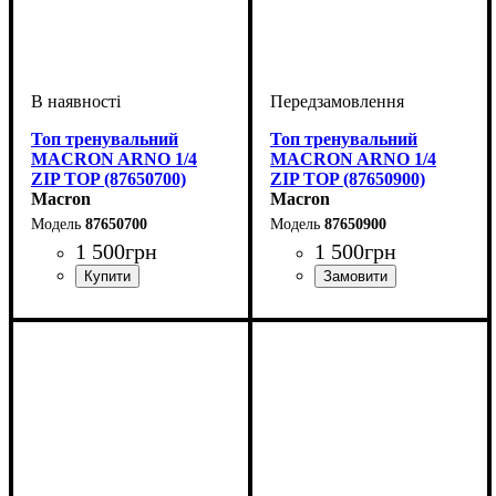
Топ тренувальний
Топ тренувальний
MACRON ARNO 1/4
MACRON ARNO 1/4
ZIP TOP (87650700)
ZIP TOP (87650900)
Macron
Macron
87650700
87650900
1 500
грн
1 500
грн
Виробник
Колір
: Темно-синій
: Macron
Виробник
Колір
: Чорний
: Macron