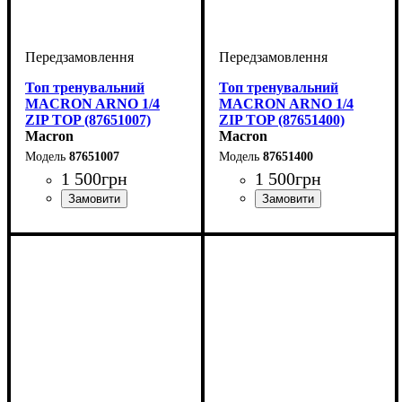
Топ тренувальний
Топ тренувальний
MACRON ARNO 1/4
MACRON ARNO 1/4
ZIP TOP (87651007)
ZIP TOP (87651400)
Macron
Macron
87651007
87651400
1 500
грн
1 500
грн
Виробник
: Macron
Виробник
Колір
: Бордовий
: Macron