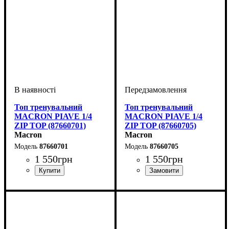
Топ тренувальний
Топ тренувальний
MACRON PIAVE 1/4
MACRON PIAVE 1/4
ZIP TOP (87660701)
ZIP TOP (87660705)
Macron
Macron
87660701
87660705
1 550
грн
1 550
грн
Виробник
Колір
: Темно-синій
: Macron
Виробник
Колір
: Темно-синій
: Macron