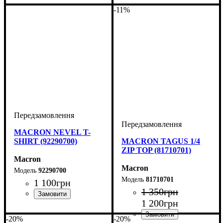
Чоловічий
Чоловічий
-11%
MACRON NEVEL T-
SHIRT (92290700)
MACRON TAGUS 1/4
ZIP TOP (81710701)
Macron
Macron
92290700
81710701
1 100
грн
1 350
грн
1 200
грн
Стать
Виробник
Колір
: Темно-синій
: Дитяче, Унісекс,
: Macron
Чоловічий
-20%
-20%