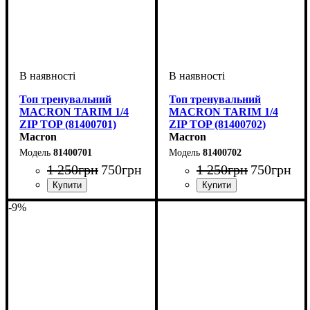
Топ тренувальний
Топ тренувальний
MACRON TARIM 1/4
MACRON TARIM 1/4
ZIP TOP (81400701)
ZIP TOP (81400702)
Macron
Macron
81400701
81400702
1 250
грн
750
грн
1 250
грн
750
грн
Стать
Виробник
Колір
: Темно-синій
: Дитяче, Унісекс
: Macron
Стать
Виробник
Колір
: Темно-синій
: Дитяче, Унісекс
: Macron
-9%