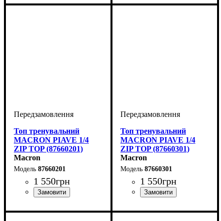
Топ тренувальний
Топ тренувальний
MACRON PIAVE 1/4
MACRON PIAVE 1/4
ZIP TOP (87660201)
ZIP TOP (87660301)
Macron
Macron
87660201
87660301
1 550
грн
1 550
грн
Виробник
Колір
: Червоний
: Macron
Виробник
Колір
: Синій
: Macron