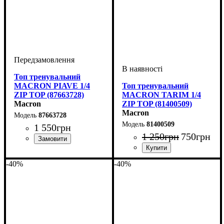
Топ тренувальний
MACRON PIAVE 1/4
Топ тренувальний
ZIP TOP (87663728)
MACRON TARIM 1/4
Macron
ZIP TOP (81400509)
Macron
87663728
81400509
1 550
грн
1 250
грн
750
грн
Виробник
: Macron
Стать
Виробник
Колір
: Жовтий
: Дитяче, Унісекс
: Macron
-40%
-40%