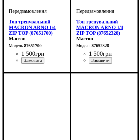
Топ тренувальний
Топ тренувальний
MACRON ARNO 1/4
MACRON ARNO 1/4
ZIP TOP (87651700)
ZIP TOP (87652328)
Macron
Macron
87651700
87652328
1 500
грн
1 500
грн
Виробник
Колір
: Зелений
: Macron
Виробник
Колір
: Сірий
: Macron