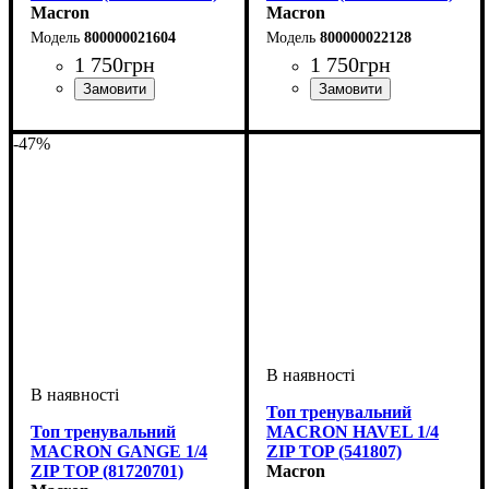
Macron
Macron
800000021604
800000022128
1 750
грн
1 750
грн
Стать
Виробник
Колір
: Зелений
: Дитяче, Унісекс
: Macron
Стать
Виробник
Колір
: Помаранчевий
: Дитяче, Унісекс
: Macron
-47%
Топ тренувальний
Топ тренувальний
MACRON HAVEL 1/4
MACRON GANGE 1/4
ZIP TOP (541807)
ZIP TOP (81720701)
Macron