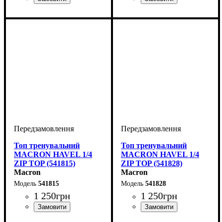
Виробник
Колір
: Помаранчевий
: Macron
Виробник
Колір
: Бордовий
: Macron
Топ тренувальний
Топ тренувальний
MACRON HAVEL 1/4
MACRON HAVEL 1/4
ZIP TOP (541815)
ZIP TOP (541828)
Macron
Macron
541815
541828
1 250
грн
1 250
грн
Виробник
: Macron
Виробник
Колір
: Антрацит
: Macron