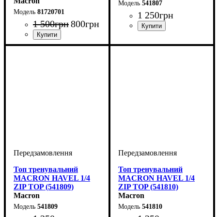
Macron
541807
81720701
1 250
грн
1 500
грн
800
грн
Виробник
Колір
: Темно-синій
: Macron
Стать
Виробник
Колір
: Темно-синій
: Дитяче, Унісекс
: Macron
Топ тренувальний
Топ тренувальний
MACRON HAVEL 1/4
MACRON HAVEL 1/4
ZIP TOP (541809)
ZIP TOP (541810)
Macron
Macron
541809
541810