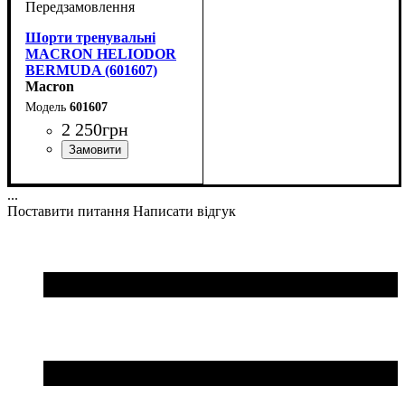
Шорти тренувальні
MACRON HELIODOR
BERMUDA (601607)
Macron
601607
2 250
грн
Колір
: Темно-синій
...
Поставити питання
Написати відгук