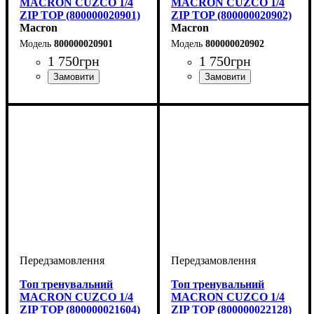
MACRON CUZCO 1/4
MACRON CUZCO 1/4
ZIP TOP (800000020901)
ZIP TOP (800000020902)
Macron
Macron
800000020901
800000020902
1 750
грн
1 750
грн
Стать
Виробник
Колір
: Чорний
: Дитяче, Унісекс
: Macron
Стать
Виробник
Колір
: Чорний
: Дитяче, Унісекс
: Macron
Топ тренувальний
Топ тренувальний
MACRON CUZCO 1/4
MACRON CUZCO 1/4
ZIP TOP (800000021604)
ZIP TOP (800000022128)