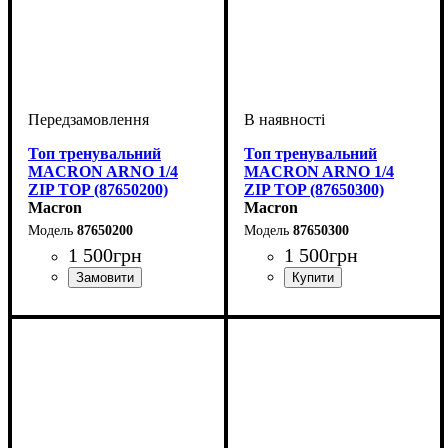
Топ тренувальний
Топ тренувальний
MACRON ARNO 1/4
MACRON ARNO 1/4
ZIP TOP (87650200)
ZIP TOP (87650300)
Macron
Macron
87650200
87650300
1 500
грн
1 500
грн
Виробник
Колір
: Червоний
: Macron
Виробник
Колір
: Синій
: Macron