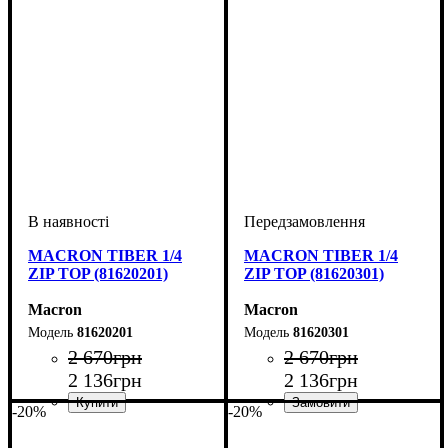
Виробник
Колір
: Темно-синій
: Macron
MACRON TIBER 1/4
MACRON TIBER 1/4
ZIP TOP (81620201)
ZIP TOP (81620301)
Macron
Macron
81620201
81620301
2 670
грн
2 670
грн
2 136
грн
2 136
грн
-20%
-20%
Виробник
Колір
: Червоний
: Macron
Виробник
Колір
: Синій
: Macron