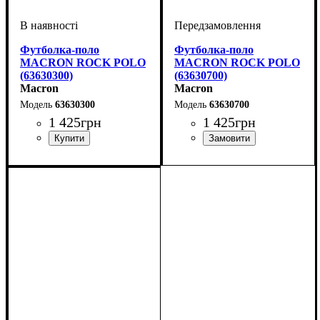
Футболка-поло
Футболка-поло
MACRON ROCK POLO
MACRON ROCK POLO
(63630300)
(63630700)
Macron
Macron
63630300
63630700
1 425
грн
1 425
грн
Стать
Виробник
Колір
: Синій
: Дитяче, Унісекс
: Macron
Стать
Виробник
Колір
: Темно-синій
: Дитяче, Унісекс
: Macron