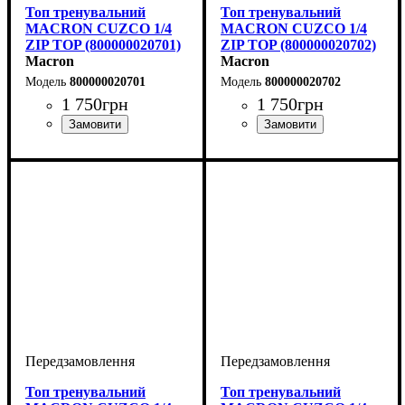
Топ тренувальний
Топ тренувальний
MACRON CUZCO 1/4
MACRON CUZCO 1/4
ZIP TOP (800000020701)
ZIP TOP (800000020702)
Macron
Macron
800000020701
800000020702
1 750
грн
1 750
грн
Стать
Виробник
Колір
: Темно-синій
: Дитяче, Унісекс
: Macron
Стать
Виробник
Колір
: Темно-синій
: Дитяче, Унісекс
: Macron
Топ тренувальний
Топ тренувальний