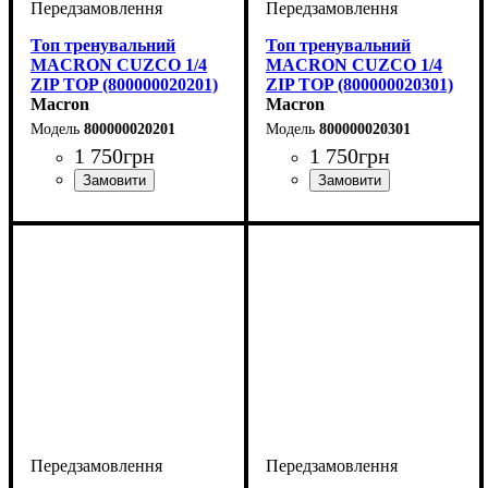
Топ тренувальний
Топ тренувальний
MACRON CUZCO 1/4
MACRON CUZCO 1/4
ZIP TOP (800000020201)
ZIP TOP (800000020301)
Macron
Macron
800000020201
800000020301
1 750
грн
1 750
грн
Стать
Виробник
Колір
: Червоний
: Дитяче, Унісекс
: Macron
Стать
Виробник
Колір
: Синій
: Дитяче, Унісекс
: Macron