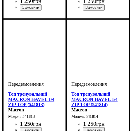
1 250
грн
1 250
грн
Виробник
Колір
: Чорний
: Macron
Виробник
: Macron
Топ тренувальний
Топ тренувальний
MACRON HAVEL 1/4
MACRON HAVEL 1/4
ZIP TOP (541813)
ZIP TOP (541814)
Macron
Macron
541813
541814
1 250
грн
1 250
грн