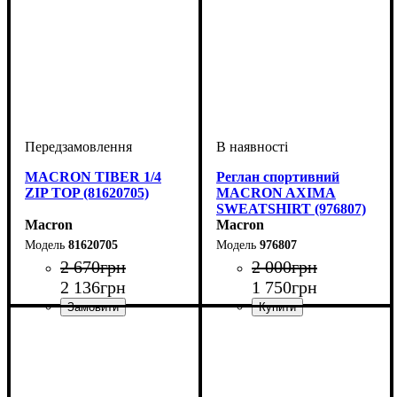
MACRON TIBER 1/4
Реглан спортивний
ZIP TOP (81620705)
MACRON AXIMA
SWEATSHIRT (976807)
Macron
Macron
81620705
976807
2 670
грн
2 000
грн
2 136
грн
1 750
грн
Виробник
Колір
: Темно-синій
: Macron
Стать
Виробник
Колір
: Темно-синій
: Дитяче, Унісекс
: Macron