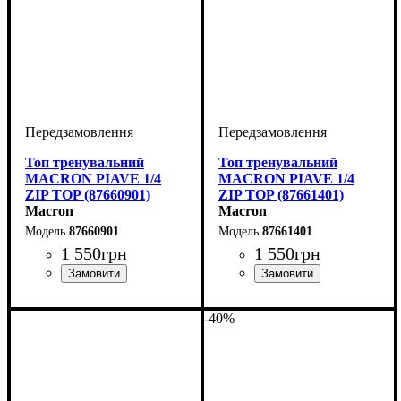
Топ тренувальний
Топ тренувальний
MACRON PIAVE 1/4
MACRON PIAVE 1/4
ZIP TOP (87660901)
ZIP TOP (87661401)
Macron
Macron
87660901
87661401
1 550
грн
1 550
грн
Виробник
Колір
: Чорний
: Macron
Виробник
Колір
: Бордовий
: Macron
-40%