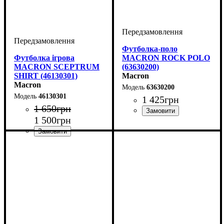
Футболка-поло
Футболка ігрова
MACRON ROCK POLO
MACRON SCEPTRUM
(63630200)
SHIRT (46130301)
Macron
Macron
63630200
46130301
1 425
грн
1 650
грн
1 500
грн
Стать
Виробник
Колір
: Червоний
: Дитяче, Унісекс
: Macron
Стать
Виробник
Колір
: Синій
: Унісекс
: Macron