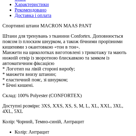
Характеристики
Рекомендовано
Доставка і оплата
Спортивні штани MACRON MAAS PANT
Штани для тренувань з тканини Confortex. Доповнюється
поясом із плоским шнурком, а також бічними прорізними
кишенями з окантовкою «тон в тон».
Манжети на щиколотках виготовлені з трикотажу та мають
нижній отвір із зворотною блискавкою та замком із
автоматичним фіксацією
* Логотип на лівій стороні виробу;
* манжети внизу штанин;
* еластичний пояс, зі шнурком;
* Бічні кишені.
Склад: 100% Polyester (CONFORTEX)
Доступні розміри: 3XS, XXS, XS, S, M, L, XL, XXL, 3XL,
4XL, 5XL
Колір: Чорний, Темно-синій, Антрацит
Колір:
Антрацит