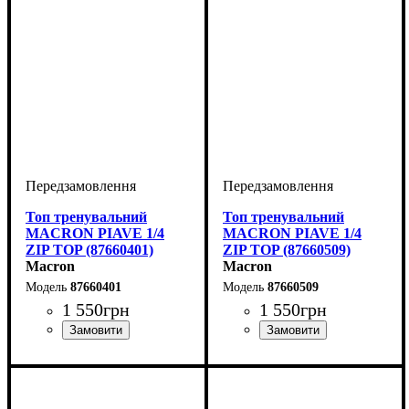
Топ тренувальний
Топ тренувальний
MACRON PIAVE 1/4
MACRON PIAVE 1/4
ZIP TOP (87660401)
ZIP TOP (87660509)
Macron
Macron
87660401
87660509
1 550
грн
1 550
грн
Виробник
Колір
: Зелений
: Macron
Виробник
Колір
: Жовтий
: Macron