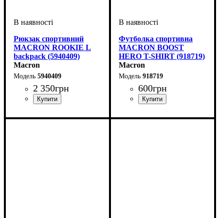
Рюкзак спортивний
Футболка спортивна
MACRON ROOKIE L
MACRON BOOST
backpack (5940409)
HERO T-SHIRT (918719)
Macron
Macron
5940409
918719
2 350
грн
600
грн
Стать
Виробник
Колір
: Чорний
: Унісекс
: Macron
Стать
Виробник
Колір
: Сірий
: Дитяче, Унісекс,
: Macron
Чоловічий