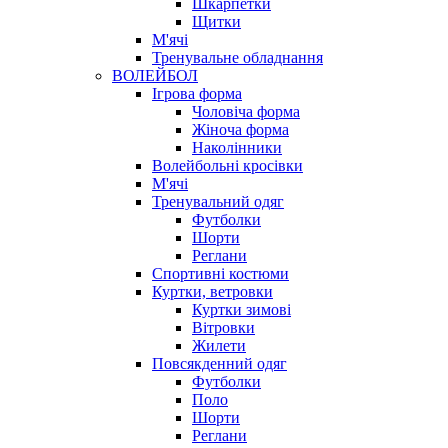
Шкарпетки
Щитки
М'ячі
Тренувальне обладнання
ВОЛЕЙБОЛ
Ігрова форма
Чоловіча форма
Жіноча форма
Наколінники
Волейбольні кросівки
М'ячі
Тренувальний одяг
Футболки
Шорти
Реглани
Спортивні костюми
Куртки, ветровки
Куртки зимові
Вітровки
Жилети
Повсякденний одяг
Футболки
Поло
Шорти
Реглани