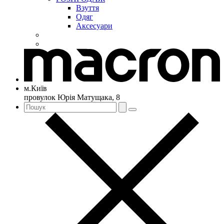
Взуття
Одяг
Аксесуари
м.Київ
провулок Юрія Матущака, 8