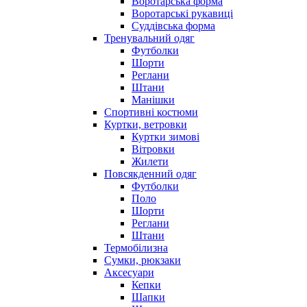
Воротарська форма
Воротарські рукавиці
Суддівська форма
Тренувальний одяг
Футболки
Шорти
Реглани
Штани
Манішки
Спортивні костюми
Куртки, ветровки
Куртки зимові
Вітровки
Жилети
Повсякденний одяг
Футболки
Поло
Шорти
Реглани
Штани
Термобілизна
Сумки, рюкзаки
Аксесуари
Кепки
Шапки