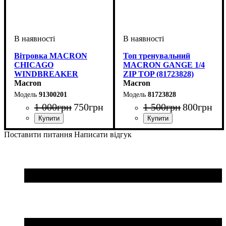
Вітровка MACRON
Топ тренувальний
CHICAGO
MACRON GANGE 1/4
WINDBREAKER
ZIP TOP (81723828)
(91300201)
Macron
Macron
91300201
81723828
1 000
грн
750
грн
1 500
грн
800
грн
Стать
Виробник
Колір
: Червоний
: Дитяче, Унісекс
: Macron
Стать
Виробник
Колір
: Зелений
: Дитяче, Унісекс
: Macron
Поставити питання
Написати відгук