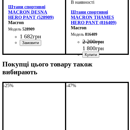
Штани спортивні
MACRON DESNA
Штани спортивні
HERO PANT (528909)
MACRON THAMES
Macron
HERO PANT (816409)
Macron
528909
816409
1 682
грн
2 200
грн
1 800
грн
Колір
: Чорний
Стать
Виробник
Колір
: Чорний
: Дитяче, Унісекс
: Macron
Покупці цього товару також
вибирають
-25%
-47%