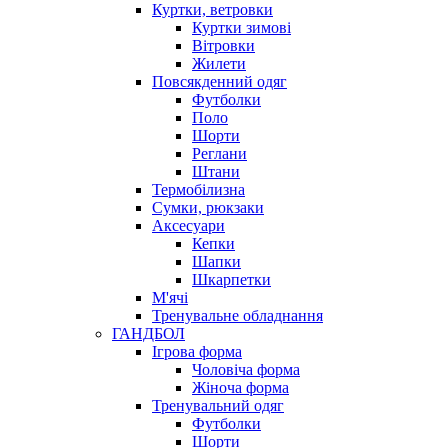
Куртки, ветровки
Куртки зимові
Вітровки
Жилети
Повсякденний одяг
Футболки
Поло
Шорти
Реглани
Штани
Термобілизна
Сумки, рюкзаки
Аксесуари
Кепки
Шапки
Шкарпетки
М'ячі
Тренувальне обладнання
ГАНДБОЛ
Ігрова форма
Чоловіча форма
Жіноча форма
Тренувальний одяг
Футболки
Шорти