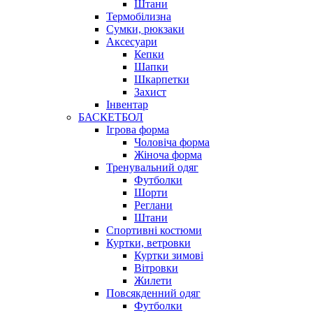
Штани
Термобілизна
Сумки, рюкзаки
Аксесуари
Кепки
Шапки
Шкарпетки
Захист
Інвентар
БАСКЕТБОЛ
Ігрова форма
Чоловіча форма
Жіноча форма
Тренувальний одяг
Футболки
Шорти
Реглани
Штани
Спортивні костюми
Куртки, ветровки
Куртки зимові
Вітровки
Жилети
Повсякденний одяг
Футболки