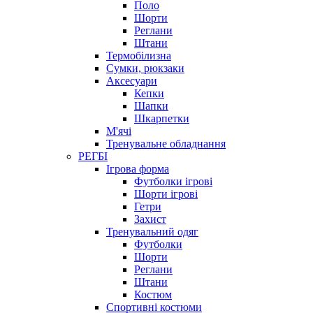
Поло
Шорти
Реглани
Штани
Термобілизна
Сумки, рюкзаки
Аксесуари
Кепки
Шапки
Шкарпетки
М'ячі
Тренувальне обладнання
РЕГБІ
Ігрова форма
Футболки ігрові
Шорти ігрові
Гетри
Захист
Тренувальний одяг
Футболки
Шорти
Реглани
Штани
Костюм
Спортивні костюми