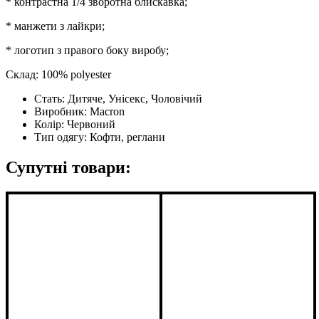
* контрастна 1/4 зворотна блискавка;
* манжети з лайкри;
* логотип з правого боку виробу;
Склад: 100% polyester
Стать:
Дитяче, Унісекс, Чоловічий
Виробник:
Macron
Колір:
Червоний
Тип одягу:
Кофти, реглани
Супутні товари: