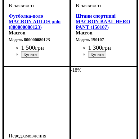
Футболка-поло
Штани спортивні
MACRON AULOS polo
MACRON BAAL HERO
(800000080123)
PANT (150107)
Macron
Macron
800000080123
150107
1 500
грн
1 300
грн
Стать
Виробник
Колір
: Білий
: Дитяче, Унісекс
: Macron
Стать
Виробник
Колір
: Темно-синій
: Унісекс
: Macron
-18%