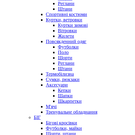
Реглани
Штани
Спортивні костюми
Куртки, ветровки
Куртки зимові
Вітровки
Жилети
Повсякденний одяг
Футболки
Поло
Шорти
Реглани
Штани
Термобілизна
Сумки, рюкзаки
Аксесуари
Кепки
Шапки
Шкарпетки
М'ячі
Тренувальне обладнання
БІГ
Бігові кросівки
Футболки, майки
Шорти, штани