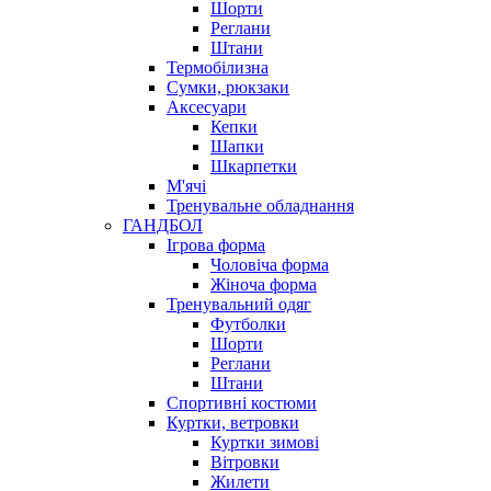
Шорти
Реглани
Штани
Термобілизна
Сумки, рюкзаки
Аксесуари
Кепки
Шапки
Шкарпетки
М'ячі
Тренувальне обладнання
ГАНДБОЛ
Ігрова форма
Чоловіча форма
Жіноча форма
Тренувальний одяг
Футболки
Шорти
Реглани
Штани
Спортивні костюми
Куртки, ветровки
Куртки зимові
Вітровки
Жилети