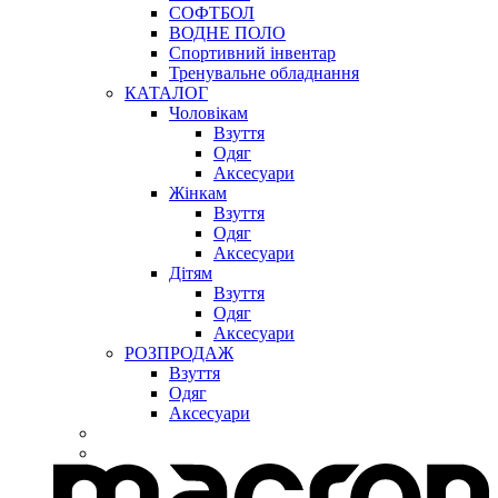
СОФТБОЛ
ВОДНЕ ПОЛО
Спортивний інвентар
Тренувальне обладнання
КАТАЛОГ
Чоловікам
Взуття
Одяг
Аксесуари
Жінкам
Взуття
Одяг
Аксесуари
Дітям
Взуття
Одяг
Аксесуари
РОЗПРОДАЖ
Взуття
Одяг
Аксесуари