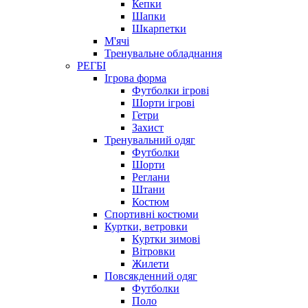
Кепки
Шапки
Шкарпетки
М'ячі
Тренувальне обладнання
РЕГБІ
Ігрова форма
Футболки ігрові
Шорти ігрові
Гетри
Захист
Тренувальний одяг
Футболки
Шорти
Реглани
Штани
Костюм
Спортивні костюми
Куртки, ветровки
Куртки зимові
Вітровки
Жилети
Повсякденний одяг
Футболки
Поло