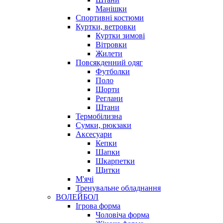
Манішки
Спортивні костюми
Куртки, ветровки
Куртки зимові
Вітровки
Жилети
Повсякденний одяг
Футболки
Поло
Шорти
Реглани
Штани
Термобілизна
Сумки, рюкзаки
Аксесуари
Кепки
Шапки
Шкарпетки
Щитки
М'ячі
Тренувальне обладнання
ВОЛЕЙБОЛ
Ігрова форма
Чоловіча форма