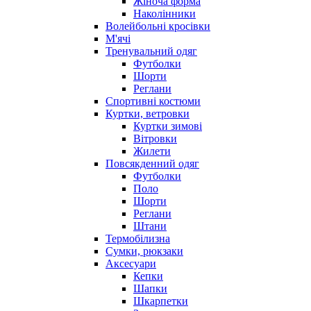
Жіноча форма
Наколінники
Волейбольні кросівки
М'ячі
Тренувальний одяг
Футболки
Шорти
Реглани
Спортивні костюми
Куртки, ветровки
Куртки зимові
Вітровки
Жилети
Повсякденний одяг
Футболки
Поло
Шорти
Реглани
Штани
Термобілизна
Сумки, рюкзаки
Аксесуари
Кепки
Шапки
Шкарпетки