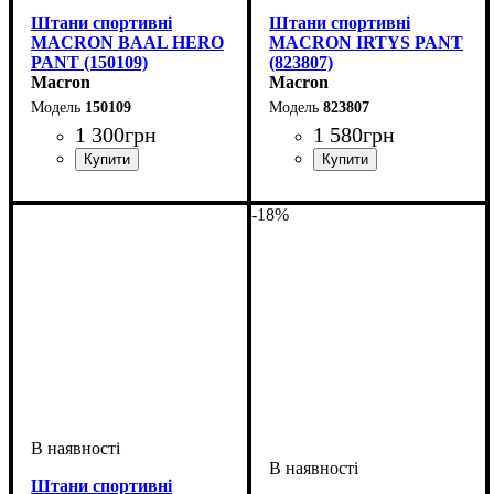
Штани спортивні
Штани спортивні
MACRON BAAL HERO
MACRON IRTYS PANT
PANT (150109)
(823807)
Macron
Macron
150109
823807
1 300
грн
1 580
грн
Стать
Виробник
Колір
: Чорний
: Унісекс
: Macron
Колір
: Темно-синій
-18%
Штани спортивні