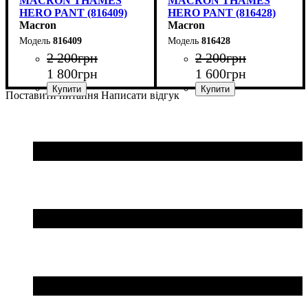
MACRON THAMES
MACRON THAMES
HERO PANT (816409)
HERO PANT (816428)
Macron
Macron
816409
816428
2 200
грн
2 200
грн
1 800
грн
1 600
грн
Поставити питання
Написати відгук
Стать
Виробник
Колір
: Чорний
: Дитяче, Унісекс
: Macron
Стать
Виробник
Колір
: Антрацит
: Дитяче, Унісекс
: Macron