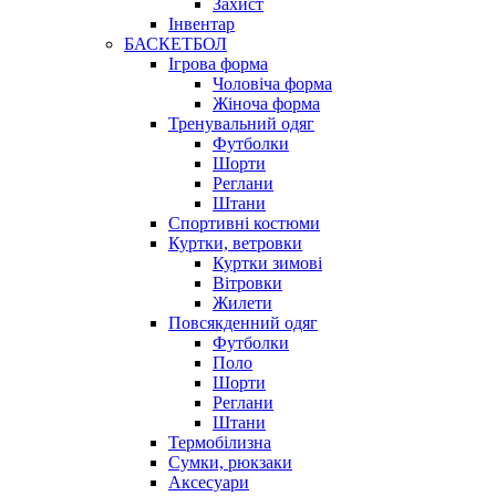
Захист
Інвентар
БАСКЕТБОЛ
Ігрова форма
Чоловіча форма
Жіноча форма
Тренувальний одяг
Футболки
Шорти
Реглани
Штани
Спортивні костюми
Куртки, ветровки
Куртки зимові
Вітровки
Жилети
Повсякденний одяг
Футболки
Поло
Шорти
Реглани
Штани
Термобілизна
Сумки, рюкзаки
Аксесуари