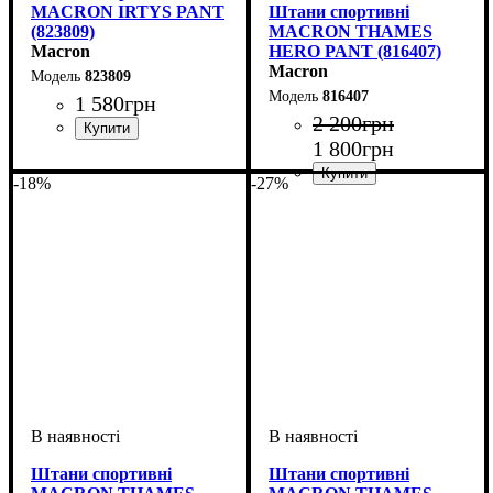
MACRON IRTYS PANT
Штани спортивні
(823809)
MACRON THAMES
Macron
HERO PANT (816407)
Macron
823809
816407
1 580
грн
2 200
грн
1 800
грн
Колір
: Чорний
-18%
-27%
Стать
Виробник
Колір
: Темно-синій
: Дитяче, Унісекс
: Macron
Штани спортивні
Штани спортивні