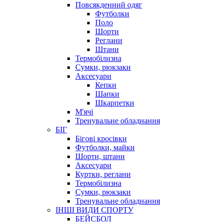
Повсякденний одяг
Футболки
Поло
Шорти
Реглани
Штани
Термобілизна
Сумки, рюкзаки
Аксесуари
Кепки
Шапки
Шкарпетки
М'ячі
Тренувальне обладнання
БІГ
Бігові кросівки
Футболки, майки
Шорти, штани
Аксесуари
Куртки, реглани
Термобілизна
Сумки, рюкзаки
Тренувальне обладнання
ІНШІ ВИДИ СПОРТУ
БЕЙСБОЛ