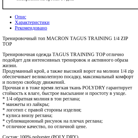
Опис
Характеристики
Рекомендовано
Тренировочный топ MACRON TAGUS TRAINING 1/4 ZIP
TOP
Тренировочная одежда TAGUS TRAINING TOP отлично
подойдет для интенсивных тренировок и активного образа
жизни.
Продуманный крой, а также высокий ворот на молнии 1/4 zip
обеспечивает великолепную посадку, максимальный комфорт
и полную свободу движений.
Прочная и в тоже время легкая ткань POLYDRY гарантирует
стойкость к влаге, быстрое высыхание и простоту в уходе.
* 1/4 обратная молния в тон реглана;
* манжеты из лайкры;
* логотип с правой стороны изделия;
* кулиса внизу реглана;
* сублимационный рисунок на плечах реглана;
* отличное качество, по отличной цене.
Состав: 100% polyester (POLY DRY)