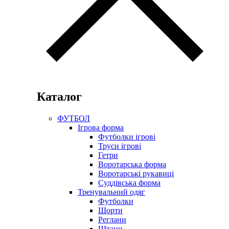
Каталог
ФУТБОЛ
Ігрова форма
Футболки ігрові
Труси ігрові
Гетри
Воротарська форма
Воротарські рукавиці
Суддівська форма
Тренувальний одяг
Футболки
Шорти
Реглани
Штани