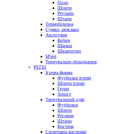
Поло
Шорти
Реглани
Штани
Термобілизна
Сумки, рюкзаки
Аксесуари
Кепки
Шапки
Шкарпетки
М'ячі
Тренувальне обладнання
РЕГБІ
Ігрова форма
Футболки ігрові
Шорти ігрові
Гетри
Захист
Тренувальний одяг
Футболки
Шорти
Реглани
Штани
Костюм
Спортивні костюми