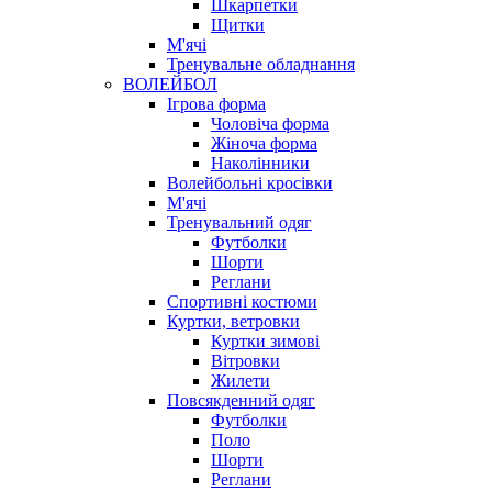
Шкарпетки
Щитки
М'ячі
Тренувальне обладнання
ВОЛЕЙБОЛ
Ігрова форма
Чоловіча форма
Жіноча форма
Наколінники
Волейбольні кросівки
М'ячі
Тренувальний одяг
Футболки
Шорти
Реглани
Спортивні костюми
Куртки, ветровки
Куртки зимові
Вітровки
Жилети
Повсякденний одяг
Футболки
Поло
Шорти
Реглани