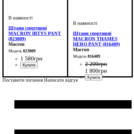
Штани спортивні
MACRON IRTYS PANT
Штани спортивні
(823809)
MACRON THAMES
Macron
HERO PANT (816409)
Macron
823809
816409
1 580
грн
2 200
грн
1 800
грн
Колір
: Чорний
Поставити питання
Написати відгук
Стать
Виробник
Колір
: Чорний
: Дитяче, Унісекс
: Macron