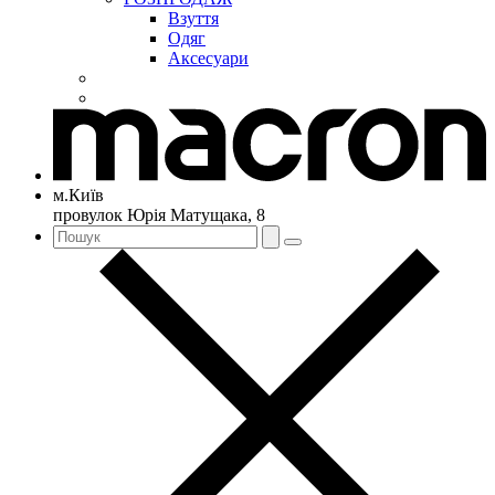
Взуття
Одяг
Аксесуари
м.Київ
провулок Юрія Матущака, 8