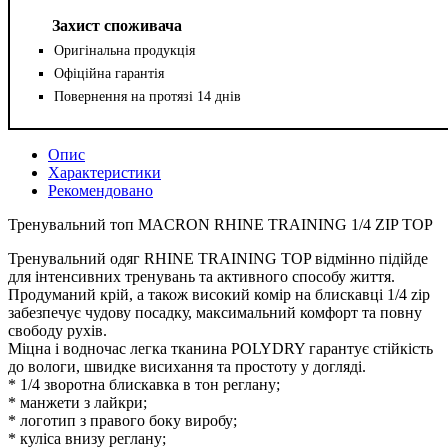
Захист споживача
Оригінальна продукція
Офіційна гарантія
Повернення на протязі 14 днів
Опис
Характеристики
Рекомендовано
Тренувальний топ MACRON RHINE TRAINING 1/4 ZIP TOP
Тренувальний одяг RHINE TRAINING TOP відмінно підійде
для інтенсивних тренувань та активного способу життя.
Продуманий крій, а також високий комір на блискавці 1/4 zip
забезпечує чудову посадку, максимальний комфорт та повну
свободу рухів.
Міцна і водночас легка тканина POLYDRY гарантує стійкість
до вологи, швидке висихання та простоту у догляді.
* 1/4 зворотна блискавка в тон реглану;
* манжети з лайкри;
* логотип з правого боку виробу;
* куліса внизу реглану;