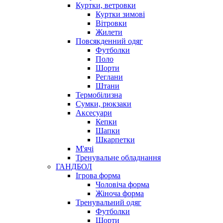
Куртки, ветровки
Куртки зимові
Вітровки
Жилети
Повсякденний одяг
Футболки
Поло
Шорти
Реглани
Штани
Термобілизна
Сумки, рюкзаки
Аксесуари
Кепки
Шапки
Шкарпетки
М'ячі
Тренувальне обладнання
ГАНДБОЛ
Ігрова форма
Чоловіча форма
Жіноча форма
Тренувальний одяг
Футболки
Шорти