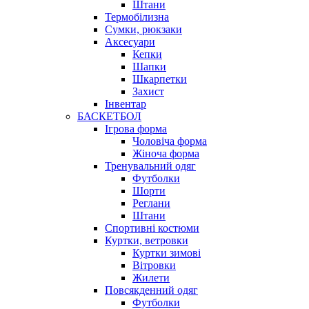
Штани
Термобілизна
Сумки, рюкзаки
Аксесуари
Кепки
Шапки
Шкарпетки
Захист
Інвентар
БАСКЕТБОЛ
Ігрова форма
Чоловіча форма
Жіноча форма
Тренувальний одяг
Футболки
Шорти
Реглани
Штани
Спортивні костюми
Куртки, ветровки
Куртки зимові
Вітровки
Жилети
Повсякденний одяг
Футболки