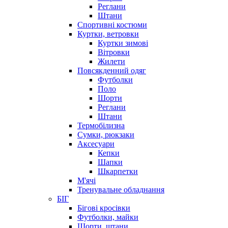
Реглани
Штани
Спортивні костюми
Куртки, ветровки
Куртки зимові
Вітровки
Жилети
Повсякденний одяг
Футболки
Поло
Шорти
Реглани
Штани
Термобілизна
Сумки, рюкзаки
Аксесуари
Кепки
Шапки
Шкарпетки
М'ячі
Тренувальне обладнання
БІГ
Бігові кросівки
Футболки, майки
Шорти, штани