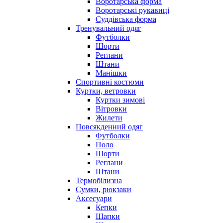
Воротарська форма
Воротарські рукавиці
Суддівська форма
Тренувальний одяг
Футболки
Шорти
Реглани
Штани
Манішки
Спортивні костюми
Куртки, ветровки
Куртки зимові
Вітровки
Жилети
Повсякденний одяг
Футболки
Поло
Шорти
Реглани
Штани
Термобілизна
Сумки, рюкзаки
Аксесуари
Кепки
Шапки