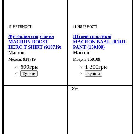
Футболка спортивна
Штани спортивні
MACRON BOOST
MACRON BAAL HERO
HERO T-SHIRT (918719)
PANT (150109)
Macron
Macron
918719
150109
600
грн
1 300
грн
Стать
Виробник
Колір
: Сірий
: Дитяче, Унісекс,
: Macron
Стать
Виробник
Колір
: Чорний
: Унісекс
: Macron
Чоловічий
-18%