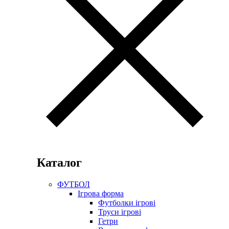
Каталог
ФУТБОЛ
Ігрова форма
Футболки ігрові
Труси ігрові
Гетри