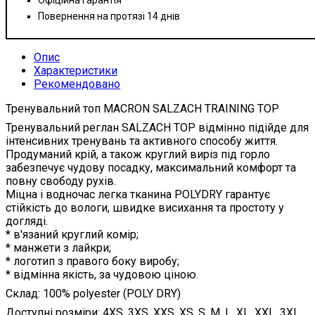
Повернення на протязі 14 днів
Опис
Характеристики
Рекомендовано
Тренувальний топ MACRON SALZACH TRAINING TOP
Тренувальний реглан SALZACH TOP відмінно підійде для
інтенсивних тренувань та активного способу життя.
Продуманий крій, а також круглий виріз під горло
забезпечує чудову посадку, максимальний комфорт та
повну свободу рухів.
Міцна і водночас легка тканина POLYDRY гарантує
стійкість до вологи, швидке висихання та простоту у
догляді.
* в'язаний круглий комір;
* манжети з лайкри;
* логотип з правого боку виробу;
* відмінна якість, за чудовою ціною.
Склад: 100% polyester (POLY DRY)
Доступні розміри: 4XS, 3XS, XXS, XS, S, M, L, XL, XXL, 3XL,