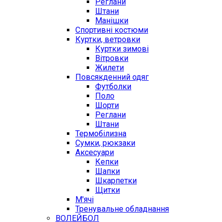
Реглани
Штани
Манішки
Спортивні костюми
Куртки, ветровки
Куртки зимові
Вітровки
Жилети
Повсякденний одяг
Футболки
Поло
Шорти
Реглани
Штани
Термобілизна
Сумки, рюкзаки
Аксесуари
Кепки
Шапки
Шкарпетки
Щитки
М'ячі
Тренувальне обладнання
ВОЛЕЙБОЛ