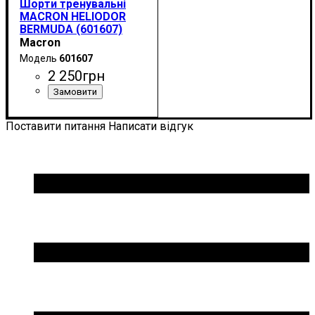
Шорти тренувальні
MACRON HELIODOR
BERMUDA (601607)
Macron
601607
2 250
грн
Колір
: Темно-синій
Поставити питання
Написати відгук