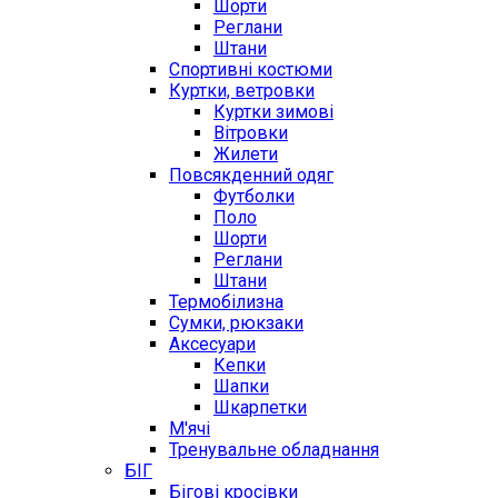
Шорти
Реглани
Штани
Спортивні костюми
Куртки, ветровки
Куртки зимові
Вітровки
Жилети
Повсякденний одяг
Футболки
Поло
Шорти
Реглани
Штани
Термобілизна
Сумки, рюкзаки
Аксесуари
Кепки
Шапки
Шкарпетки
М'ячі
Тренувальне обладнання
БІГ
Бігові кросівки