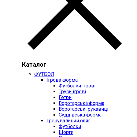
Каталог
ФУТБОЛ
Ігрова форма
Футболки ігрові
Труси ігрові
Гетри
Воротарська форма
Воротарські рукавиці
Суддівська форма
Тренувальний одяг
Футболки
Шорти