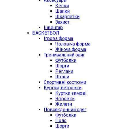
Аксесуари
Кепки
Шапки
Шкарпетки
Захист
Інвентар
БАСКЕТБОЛ
Ігрова форма
Чоловіча форма
Жіноча форма
Тренувальний одяг
Футболки
Шорти
Реглани
Штани
Спортивні костюми
Куртки, ветровки
Куртки зимові
Вітровки
Жилети
Повсякденний одяг
Футболки
Поло
Шорти