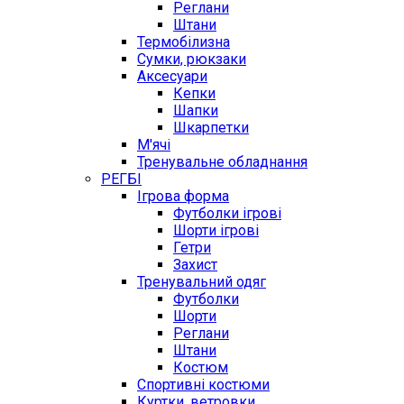
Реглани
Штани
Термобілизна
Сумки, рюкзаки
Аксесуари
Кепки
Шапки
Шкарпетки
М'ячі
Тренувальне обладнання
РЕГБІ
Ігрова форма
Футболки ігрові
Шорти ігрові
Гетри
Захист
Тренувальний одяг
Футболки
Шорти
Реглани
Штани
Костюм
Спортивні костюми
Куртки, ветровки