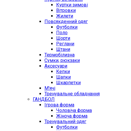
Куртки зимові
Вітровки
Жилети
Повсякденний одяг
Футболки
Поло
Шорти
Реглани
Штани
Термобілизна
Сумки, рюкзаки
Аксесуари
Кепки
Шапки
Шкарпетки
М'ячі
Тренувальне обладнання
ГАНДБОЛ
Ігрова форма
Чоловіча форма
Жіноча форма
Тренувальний одяг
Футболки