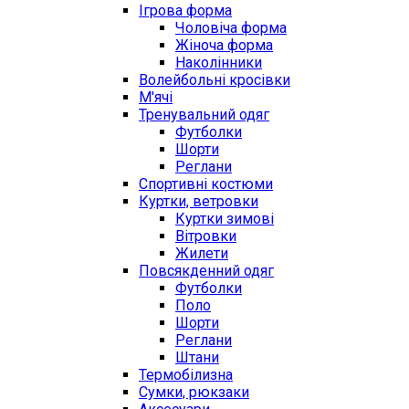
Ігрова форма
Чоловіча форма
Жіноча форма
Наколінники
Волейбольні кросівки
М'ячі
Тренувальний одяг
Футболки
Шорти
Реглани
Спортивні костюми
Куртки, ветровки
Куртки зимові
Вітровки
Жилети
Повсякденний одяг
Футболки
Поло
Шорти
Реглани
Штани
Термобілизна
Сумки, рюкзаки