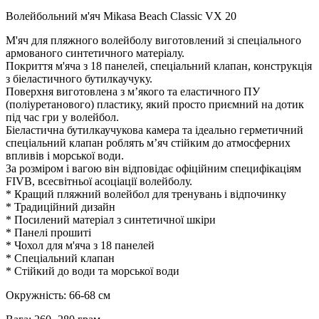
Волейбольний м'яч Mikasa Beach Classic VX 20
М'яч для пляжного волейболу виготовлений зі спеціального
армованого синтетичного матеріалу.
Покриття м'яча з 18 панелей, спеціальний клапан, конструкція
з біеластичного бутилкаучуку.
Поверхня виготовлена з м’якого та еластичного ПУ
(поліуретанового) пластику, який просто приємний на дотик
під час гри у волейбол.
Біеластична бутилкаучукова камера та ідеально герметичний
спеціальний клапан роблять м’яч стійким до атмосферних
впливів і морської води.
За розміром і вагою він відповідає офіційним специфікаціям
FIVB, всесвітньої асоціації волейболу.
* Кращий пляжний волейбол для тренувань і відпочинку
* Традиційний дизайн
* Посилений матеріал з синтетичної шкіри
* Панелі прошиті
* Чохол для м'яча з 18 панелей
* Спеціальний клапан
* Стійкий до води та морської води
Окружність: 66-68 см