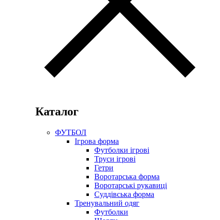
Каталог
ФУТБОЛ
Ігрова форма
Футболки ігрові
Труси ігрові
Гетри
Воротарська форма
Воротарські рукавиці
Суддівська форма
Тренувальний одяг
Футболки