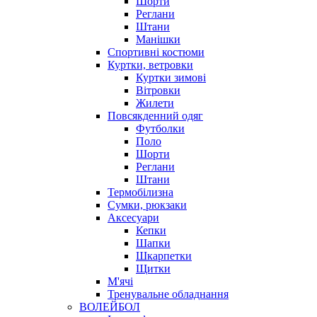
Шорти
Реглани
Штани
Манішки
Спортивні костюми
Куртки, ветровки
Куртки зимові
Вітровки
Жилети
Повсякденний одяг
Футболки
Поло
Шорти
Реглани
Штани
Термобілизна
Сумки, рюкзаки
Аксесуари
Кепки
Шапки
Шкарпетки
Щитки
М'ячі
Тренувальне обладнання
ВОЛЕЙБОЛ