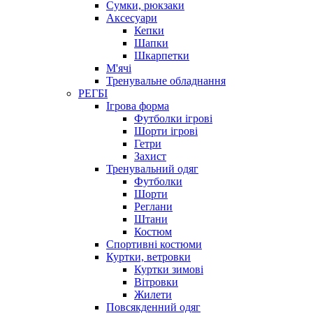
Сумки, рюкзаки
Аксесуари
Кепки
Шапки
Шкарпетки
М'ячі
Тренувальне обладнання
РЕГБІ
Ігрова форма
Футболки ігрові
Шорти ігрові
Гетри
Захист
Тренувальний одяг
Футболки
Шорти
Реглани
Штани
Костюм
Спортивні костюми
Куртки, ветровки
Куртки зимові
Вітровки
Жилети
Повсякденний одяг