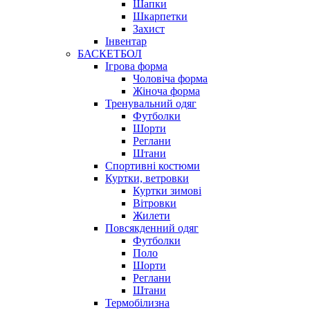
Шапки
Шкарпетки
Захист
Інвентар
БАСКЕТБОЛ
Ігрова форма
Чоловіча форма
Жіноча форма
Тренувальний одяг
Футболки
Шорти
Реглани
Штани
Спортивні костюми
Куртки, ветровки
Куртки зимові
Вітровки
Жилети
Повсякденний одяг
Футболки
Поло
Шорти
Реглани
Штани
Термобілизна