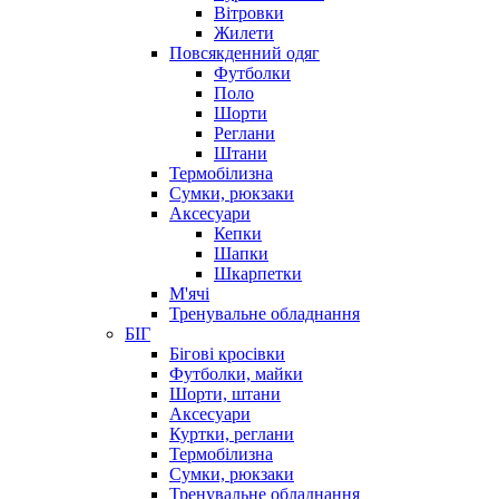
Вітровки
Жилети
Повсякденний одяг
Футболки
Поло
Шорти
Реглани
Штани
Термобілизна
Сумки, рюкзаки
Аксесуари
Кепки
Шапки
Шкарпетки
М'ячі
Тренувальне обладнання
БІГ
Бігові кросівки
Футболки, майки
Шорти, штани
Аксесуари
Куртки, реглани
Термобілизна
Сумки, рюкзаки
Тренувальне обладнання