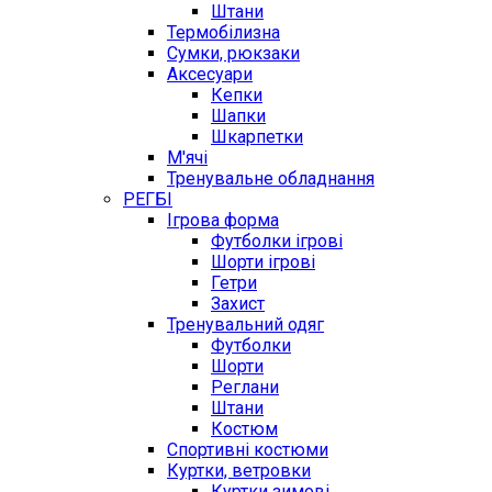
Штани
Термобілизна
Сумки, рюкзаки
Аксесуари
Кепки
Шапки
Шкарпетки
М'ячі
Тренувальне обладнання
РЕГБІ
Ігрова форма
Футболки ігрові
Шорти ігрові
Гетри
Захист
Тренувальний одяг
Футболки
Шорти
Реглани
Штани
Костюм
Спортивні костюми
Куртки, ветровки
Куртки зимові