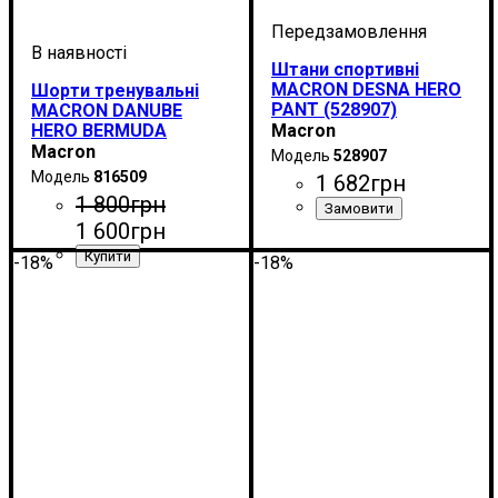
Штани спортивні
MACRON DESNA HERO
Шорти тренувальні
PANT (528907)
MACRON DANUBE
HERO BERMUDA
Macron
(816509)
Macron
528907
816509
1 682
грн
1 800
грн
1 600
грн
Колір
: Темно-синій
-18%
-18%
Стать
Виробник
Колір
: Чорний
: Дитяче, Унісекс,
: Macron
Чоловічий