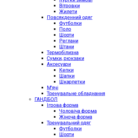
Вітровки
Жилети
Повсякденний одяг
Футболки
Поло
Шорти
Реглани
Штани
Термобілизна
Сумки, рюкзаки
Аксесуари
Кепки
Шапки
Шкарпетки
М'ячі
Тренувальне обладнання
ГАНДБОЛ
Ігрова форма
Чоловіча форма
Жіноча форма
Тренувальний одяг
Футболки
Шорти