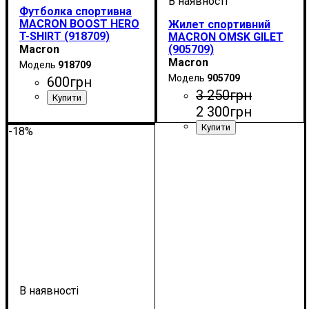
Футболка спортивна
MACRON BOOST HERO
Жилет спортивний
T-SHIRT (918709)
MACRON OMSK GILET
Macron
(905709)
Macron
918709
905709
600
грн
3 250
грн
2 300
грн
Стать
Виробник
Колір
: Чорний
: Дитяче, Унісекс,
: Macron
Чоловічий
-18%
Стать
Виробник
Колір
: Чорний
: Дитяче, Унісекс,
: Macron
Чоловічий