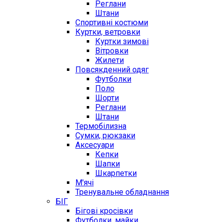
Реглани
Штани
Спортивні костюми
Куртки, ветровки
Куртки зимові
Вітровки
Жилети
Повсякденний одяг
Футболки
Поло
Шорти
Реглани
Штани
Термобілизна
Сумки, рюкзаки
Аксесуари
Кепки
Шапки
Шкарпетки
М'ячі
Тренувальне обладнання
БІГ
Бігові кросівки
Футболки, майки