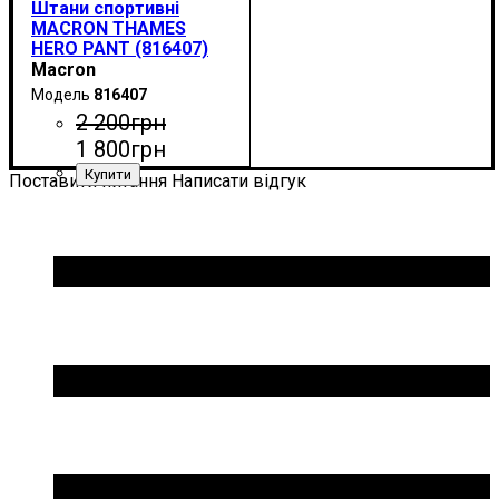
Штани спортивні
MACRON THAMES
HERO PANT (816407)
Macron
816407
2 200
грн
1 800
грн
Поставити питання
Написати відгук
Стать
Виробник
Колір
: Темно-синій
: Дитяче, Унісекс
: Macron