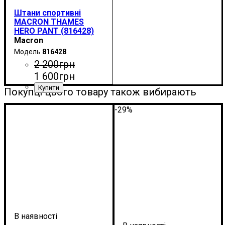
Штани спортивні
MACRON THAMES
HERO PANT (816428)
Macron
816428
2 200
грн
1 600
грн
Покупці цього товару також вибирають
Стать
Виробник
Колір
: Антрацит
: Дитяче, Унісекс
: Macron
-29%