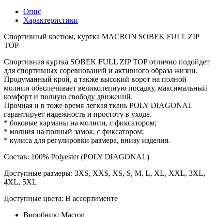
Опис
Характеристики
Спортивный костюм, куртка MACRON SOBEK FULL ZIP
TOP
Спортивная куртка SOBEK FULL ZIP TOP отлично подойдет
для спортивных соревнований и активного образа жизни.
Продуманный крой, а также высокий ворот на полной
молнии обеспечивает великолепную посадку, максимальный
комфорт и полную свободу движений.
Прочная и в тоже время легкая ткань POLY DIAGONAL
гарантирует надежность и простоту в уходе.
* боковые карманы на молнии, с фиксатором;
* молния на полный замок, с фиксатором;
* кулиса для регулировки размера, внизу изделия.
Состав: 100% Polyester (POLY DIAGONAL)
Доступные размеры: 3XS, XXS, XS, S, M, L, XL, XXL, 3XL,
4XL, 5XL
Доступные цвета: В ассортименте
Виробник:
Macron