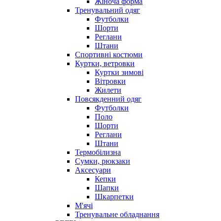
Жіноча форма
Тренувальний одяг
Футболки
Шорти
Реглани
Штани
Спортивні костюми
Куртки, ветровки
Куртки зимові
Вітровки
Жилети
Повсякденний одяг
Футболки
Поло
Шорти
Реглани
Штани
Термобілизна
Сумки, рюкзаки
Аксесуари
Кепки
Шапки
Шкарпетки
М'ячі
Тренувальне обладнання