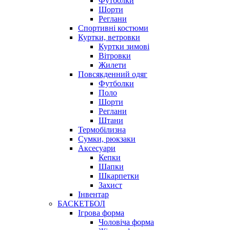
Футболки
Шорти
Реглани
Спортивні костюми
Куртки, ветровки
Куртки зимові
Вітровки
Жилети
Повсякденний одяг
Футболки
Поло
Шорти
Реглани
Штани
Термобілизна
Сумки, рюкзаки
Аксесуари
Кепки
Шапки
Шкарпетки
Захист
Інвентар
БАСКЕТБОЛ
Ігрова форма
Чоловіча форма