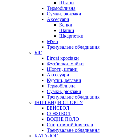
Штани
Термобілизна
Сумки, рюкзаки
Аксесуари
Кепки
Шапки
Шкарпетки
М'ячі
Тренувальне обладнання
БІГ
Бігові кросівки
Футболки, майки
Шорти, штани
Аксесуари
Куртки, реглани
Термобілизна
Сумки, рюкзаки
Тренувальне обладнання
ІНШІ ВИДИ СПОРТУ
БЕЙСБОЛ
СОФТБОЛ
ВОДНЕ ПОЛО
Спортивний інвентар
Тренувальне обладнання
КАТАЛОГ