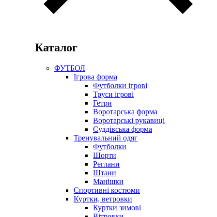
Каталог
ФУТБОЛ
Ігрова форма
Футболки ігрові
Труси ігрові
Гетри
Воротарська форма
Воротарські рукавиці
Суддівська форма
Тренувальний одяг
Футболки
Шорти
Реглани
Штани
Манішки
Спортивні костюми
Куртки, ветровки
Куртки зимові
Вітровки