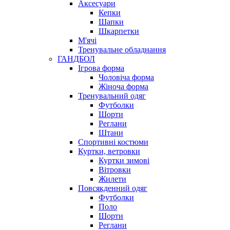
Аксесуари
Кепки
Шапки
Шкарпетки
М'ячі
Тренувальне обладнання
ГАНДБОЛ
Ігрова форма
Чоловіча форма
Жіноча форма
Тренувальний одяг
Футболки
Шорти
Реглани
Штани
Спортивні костюми
Куртки, ветровки
Куртки зимові
Вітровки
Жилети
Повсякденний одяг
Футболки
Поло
Шорти
Реглани