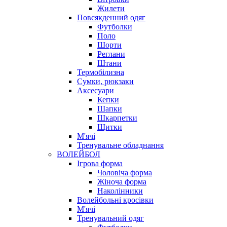
Жилети
Повсякденний одяг
Футболки
Поло
Шорти
Реглани
Штани
Термобілизна
Сумки, рюкзаки
Аксесуари
Кепки
Шапки
Шкарпетки
Щитки
М'ячі
Тренувальне обладнання
ВОЛЕЙБОЛ
Ігрова форма
Чоловіча форма
Жіноча форма
Наколінники
Волейбольні кросівки
М'ячі
Тренувальний одяг