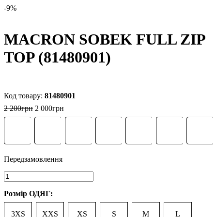
-9%
MACRON SOBEK FULL ZIP
TOP (81480901)
81480901
2 200
грн
2 000
грн
Розмір ОДЯГ:
3XS
XXS
XS
S
M
L