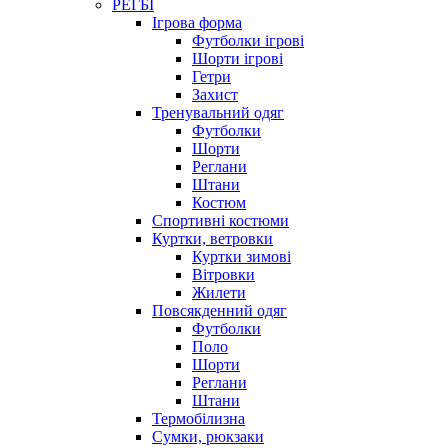
РЕГБІ
Ігрова форма
Футболки ігрові
Шорти ігрові
Гетри
Захист
Тренувальний одяг
Футболки
Шорти
Реглани
Штани
Костюм
Спортивні костюми
Куртки, ветровки
Куртки зимові
Вітровки
Жилети
Повсякденний одяг
Футболки
Поло
Шорти
Реглани
Штани
Термобілизна
Сумки, рюкзаки