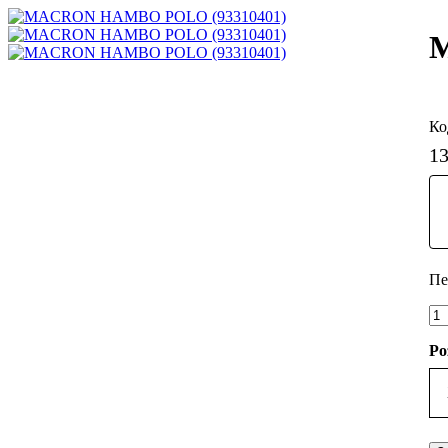
M
1
Ро