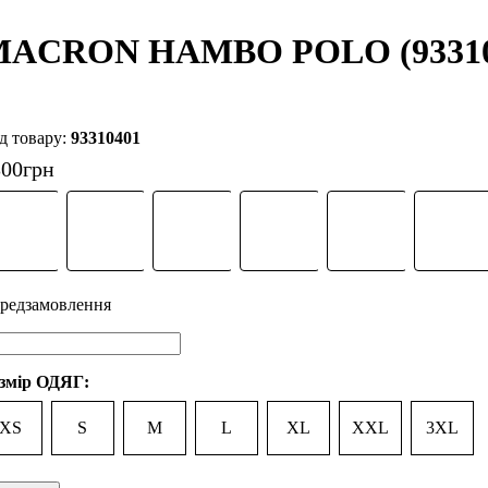
ACRON HAMBO POLO (93310
93310401
300
грн
змір ОДЯГ:
XS
S
M
L
XL
XXL
3XL