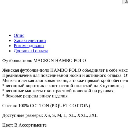
З
Опис
Характеристики
Рекомендовано
Доставка і оплата
Футболка-поло MACRON HAMBO POLO
Женская футболка-поло HAMBO POLO объединяет в себе макс
Предназначена для повседневной носки и активного отдыха. 
Мягкая и легкая хлопковая ткань, а также прямой крой обеспе
* вязанный воротник с контрастной полоской на 3 пуговицы;
* вязанные манжеты с контрастной полоской на рукавах;
* боковые разрезы внизу изделия.
Состав: 100% COTTON (PIQUET COTTON)
Доступные размеры: XS, S, M, L, XL, XXL, 3XL
Цвет: В Ассортименте