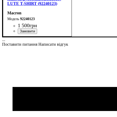
LUTE T-SHIRT (92240123)
Macron
92240123
1 500
грн
Стать
Виробник
Колір
: Білий
: Жіночий
: Macron
...
Поставити питання
Написати відгук